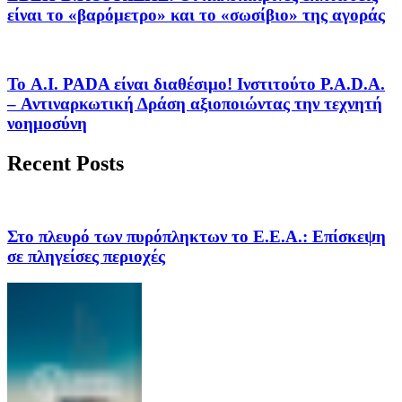
είναι το «βαρόμετρο» και το «σωσίβιο» της αγοράς
Το A.I. PADA είναι διαθέσιμο! Ινστιτούτο P.A.D.A.
– Αντιναρκωτική Δράση αξιοποιώντας την τεχνητή
νοημοσύνη
Recent Posts
Στο πλευρό των πυρόπληκτων το Ε.Ε.Α.: Επίσκεψη
σε πληγείσες περιοχές