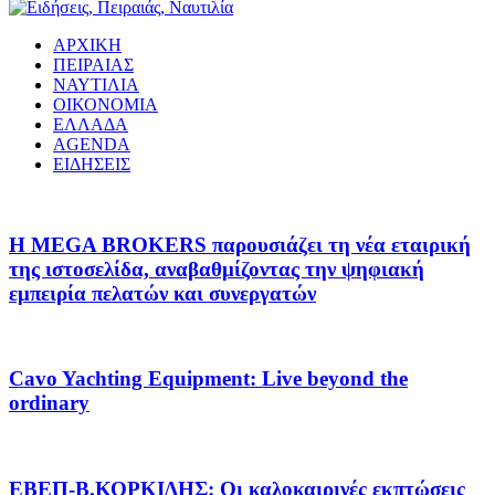
ΑΡΧΙΚΗ
ΠΕΙΡΑΙΑΣ
ΝΑΥΤΙΛΙΑ
ΟΙΚΟΝΟΜΙΑ
ΕΛΛΑΔΑ
AGENDA
ΕΙΔΗΣΕΙΣ
Η MEGA BROKERS παρουσιάζει τη νέα εταιρική
της ιστοσελίδα, αναβαθμίζοντας την ψηφιακή
εμπειρία πελατών και συνεργατών
Cavo Yachting Equipment: Live beyond the
ordinary
EΒΕΠ-Β.ΚΟΡΚΙΔΗΣ: Οι καλοκαιρινές εκπτώσεις