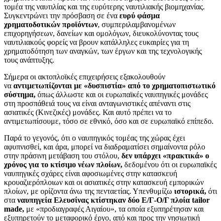
τομέα της ναυτιλίας και της ευρύτερης ναυτιλιακής βιομηχανίας.
Συγκεντρώνει την πρόσβαση σε ένα
ευρύ φάσμα
χρηματοδοτικών προϊόντων
, συμπεριλαμβανομένων
επιχορηγήσεων, δανείων και ομολόγων, διευκολύνοντας τους
ναυτιλιακούς φορείς να βρουν κατάλληλες ευκαιρίες για τη
χρηματοδότηση των αναγκών, των έργων και της τεχνολογικής
τους ανάπτυξης.
Σήμερα οι ακτοπλοϊκές επιχειρήσεις εξακολουθούν
να
αντιμετωπίζονται με «δυσπιστία» από το χρηματοπιστωτικό
σύστημα,
όπως άλλωστε και οι ευρωπαϊκές ναυπηγικές μονάδες
στη προσπάθειά τους να είναι ανταγωνιστικές απέναντι στις
ασιατικές (Κινεζικές) μονάδες. Και αυτό πρέπει να το
αντιμετωπίσουμε, τόσο σε εθνικό, όσο και σε ευρωπαϊκό επίπεδο.
Παρά το γεγονός, ότι ο ναυπηγικός τομέας της χώρας έχει
αφυπνισθεί, και άρα, μπορεί να διαδραματίσει σημαίνοντα ρόλο
στην πράσινη μετάβαση του στόλου,
δεν υπάρχει «πρακτικά» ο
χρόνος για το κτίσιμο νέων πλοίων,
δεδομένου ότι οι ευρωπαϊκές
ναυπηγικές σχάρες είναι αφοσιωμένες στην κατασκευή
κρουαζιερόπλοιων και οι ασιατικές στην κατασκευή εμπορικών
πλοίων, με ορίζοντα άνω της πενταετίας. Υπενθυμίζω
ιστορικά,
ότι
στα
ναυπηγεία Ελευσίνας κτίστηκαν
δύο Ε/Γ-Ο/Γ πλοία tailor
made,
με «προδιαγραφές Αιγαίου», τα οποία εξυπηρέτησαν και
εξυπηρετούν το μεταφορικό έργο, από και προς την νησιωτική