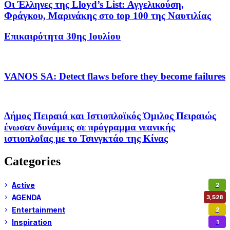
Οι Έλληνες της Lloyd’s List: Αγγελικούση,
Φράγκου, Μαρινάκης στο top 100 της Ναυτιλίας
Επικαιρότητα 30ης Ιουλίου
VANOS SA: Detect flaws before they become failures
Δήμος Πειραιά και Ιστιοπλοϊκός Όμιλος Πειραιώς
ένωσαν δυνάμεις σε πρόγραμμα νεανικής
ιστιοπλοΐας με το Τσινγκτάο της Κίνας
Categories
Active
2
AGENDA
3,528
Entertainment
2
Inspiration
1