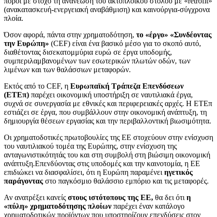
πόροι με στόχο τη ανανέωση του ακτοπλοϊκού στόλου με «retrofit»
(ανακατασκευή-ενεργειακή αναβάθμιση) και καινούργια-σύγχρονα
πλοία.
Όσον αφορά, πάντα στην χρηματοδότηση,
το «έργο» «Συνδέοντας
την Ευρώπη»
(CEF) είναι ένα βασικό μέσο για το σκοπό αυτό,
διαθέτοντας δισεκατομμύρια ευρώ σε έργα υποδομής,
συμπεριλαμβανομένων των εσωτερικών πλωτών οδών, των
λιμένων και των θαλάσσιων μεταφορών.
Εκτός από το CEF, η
Ευρωπαϊκή Τράπεζα Επενδύσεων
(ΕΤΕπ)
παρέχει οικονομική υποστήριξη σε ναυτιλιακά έργα,
συχνά σε συνεργασία με εθνικές και περιφερειακές αρχές. Η ΕΤΕπ
εστιάζει σε έργα, που συμβάλλουν στην οικονομική ανάπτυξη, τη
δημιουργία θέσεων εργασίας και την περιβαλλοντική βιωσιμότητα.
Οι χρηματοδοτικές πρωτοβουλίες της ΕΕ στοχεύουν στην ενίσχυση
του ναυτιλιακού τομέα της Ευρώπης, στην ενίσχυση της
ανταγωνιστικότητάς του και στη συμβολή στη βιώσιμη οικονομική
ανάπτυξη.Επενδύοντας στις υποδομές και την καινοτομία, η ΕΕ
επιδιώκει να διασφαλίσει, ότι η Ευρώπη παραμένει
ηγετικός
παράγοντας
στο παγκόσμιο θαλάσσιο εμπόριο και τις μεταφορές.
Αν ανατρέξει κανείς
στους ιστότοπους της ΕΕ,
θα δει ότι
η
«πύλη» χρηματοδότησης πλοίων
παρέχει έναν κατάλογο
χρηματοδοτικών προϊόντων που υποστηρίζουν επενδύσεις στον