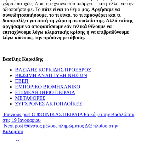
χώρα επιτυχώς. Άρα, η τεχνογνωσία υπάρχει… και μέλλει να την
αξιοποιήσουμε. Το
πότε είναι
το θέμα μας.
Αργήσαμε να
συνειδητοποιήσουμε, το τι είναι, το τι προσφέρει και τι
διασφαλίζει για αυτή τη χώρα η ακτοπλοΐα της. Αλλά επίσης
αργήσαμε να αποφασίσουμε εάν τελικά θέλουμε να
επιταχύνουμε λόγω κλιματικής κρίσης ή να επιβραδύνουμε
λόγω κόστους, την πράσινη μετάβαση.
Βασίλης Κορκίδης
ΒΑΣΙΛΗΣ ΚΟΡΚΙΔΗΣ ΠΡΟΕΔΡΟΣ
ΒΙΩΣΙΜΗ ΑΝΑΠΤΥΞΗ ΝΗΣΙΩΝ
ΕΒΕΠ
ΕΜΠΟΡΙΚΟ ΒΙΟΜΗΧΑΝΙΚΟ
ΕΠΙΜΕΛΗΤΗΡΙΟ ΠΕΙΡΑΙΑ
ΜΕΤΑΦΟΡΕΣ
ΣΥΓΧΡΟΝΕΣ ΑΚΤΟΠΛΟΪΚΕΣ
Previous post
Ο ΦΟΙΝΙΚΑΣ ΠΕΙΡΑΙΑ θα κόψει την Βασιλόπιτα
στις 19 Ιανουαρίου
Next post
Θάνατος μέλους πληρώματος Δ/Ξ πλοίου στην
Καλαμάτα