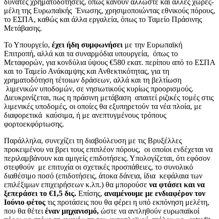
δυνατές χρηματοδοτήσεις, όπως κάνουν άλλωστε και άλλες χώρες-
μέλη της Ευρωπαϊκής Ένωσης, χρησιμοποιώντας εθνικούς πόρους,
το ΕΣΠΑ, καθώς και άλλα εργαλεία, όπως το Ταμείο Πράσινης
Μετάβασης.
Το Υπουργείο,
έχει ήδη συμφωνήσει
με την Ευρωπαϊκή
Επιτροπή, αλλά και τα συναρμόδια υπουργεία, όπως το
Μεταφορών, για κονδύλια ύψους €580 εκατ. περίπου από το ΕΣΠΑ
και το Ταμείο Ανάκαμψης και Ανθεκτικότητας, για τη
χρηματοδότηση τέτοιων δράσεων, αλλά και τη βελτίωση
λιμενικών υποδομών, σε νησιωτικούς κυρίως προορισμούς.
Διευκρινίζεται, πως η πράσινη μετάβαση απαιτεί ριζικές τομές στις
λιμενικές υποδομές, οι οποίες θα εξυπηρετούν τα νέα πλοία, με
διαφορετικά καύσιμα, ή με ανεπτυγμένους τρόπους
φορτοεκφόρτωσης.
Παράλληλα, συνεχίζει τη διαβούλευση με τις Βρυξέλλες
προκειμένου να βρει τους επιπλέον πόρους, οι οποίοι ενδέχεται να
περιλαμβάνουν και αμιγείς επιδοτήσεις. Υπολογίζεται, ότι εφόσον
στεφθούν με επιτυχία οι σχετικές προσπάθειες, το συνολικό
διαθέσιμο ποσό (επιδοτήσεις, άτοκα δάνεια, ίδια κεφάλαια των
επιλέξιμων επιχειρήσεων κ.λπ.) θα μπορούσε
να φτάσει και να
ξεπεράσει το €1,5 δις.
Επίσης,
αναμένουμε με ενδιαφέρον τον
Ιούνιο φέτος
τις προτάσεις που θα φέρει η υπό εκπόνηση μελέτη,
που θα θέτει
έναν μηχανισμό,
ώστε να αντληθούν ευρωπαϊκοί