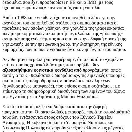
δεδομένα, που έχει προσδιορίσει η ΕΕ και ο ΙΜΟ, με τους
σχετικούς «πράσινους» κανονισμούς για τη ναυτιλία.
Από το 1988 και εντεύθεν, έχουν εκπονηθεί μελέτες για την
ανανέωση του ακτοπλοϊκού στόλου, τα συμπεράσματα και οι
προτάσεις των οποίων χάθηκαν στα γρανάζια της γραφειοκρατίας,
των μικροκομματικών σκοπιμοτήτων, αλλά και της «μυωπικής»
αντιμετώπισης ενός θέματος που αφορά στην εδαφική συνοχή της
νησιωτικής με την ηπειρωτική χώρα, την διατήρηση της εθνικής
κυριαρχίας, των τοπικών νησιωτικών οικονομιών, του τουρισμού.
Δεν θα ήταν υπερβολή να αναφέρουμε, ότι σε αυτό το «χαμένο»
επί της ουσίας χρονικό διάστημα, που παρήλθε,
δεν
αξιοποιήθηκαν κοινοτικά κονδύλια από
προγράμματα, όπως
αυτό για τους «θαλάσσιους διαδρόμους», τις λιμενικές υποδομές,
ακόμη και τις σιδηροδρομικές διασυνδέσεις των λιμένων
(συνδυασμένες μεταφορές), που επίσης ακόμη συζητάμε… με
επίκεντρο τη σιδηροδρομική διασύνδεση των λιμένων του άξονα
της Εγνατίας με τα λιμάνια της Μαύρης Θάλασσας.
Στο σημείο αυτό, αξίζει να δούμε κατάματα την ζοφερή
πραγματικότητα. Οι ακτοπλοϊκές μεταφορές, παρά τη σπουδαιότητά
τους δεν εντάσσονται στους στόχους του Εθνικού Ταμείου
Ανάκαμψης. Η κυβέρνηση και το Υπουργείο Ναυτιλίας και
Νησιωτικής Πολιτικής επιχειρούν να εξασφαλίσουν τις μέγιστες