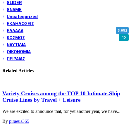
SLIDER
974
SNAME
1
Uncategorized
180
ΕΚΔΗΛΩΣΕΙΣ
14
ΕΛΛΑΔΑ
3,652
ΚΟΣΜΟΣ
10
ΝΑΥΤΙΛΙΑ
5,358
ΟΙΚΟΝΟΜΙΑ
1,800
ΠΕΙΡΑΙΑΣ
3,259
Related Articles
Variety Cruises among the TOP 10 Intimate-Ship
Cruise Lines by Travel + Leisure
We are excited to announce that, for yet another year, we have...
By
piraeus365