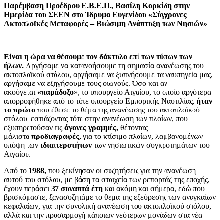
Παρέμβαση Προέδρου Ε.Β.Ε.Π., Βασίλη Κορκίδη στην
Ημερίδα του ΣΕΕΝ στο Ίδρυμα Ευγενίδου «Σύγχρονες
Ακτοπλοϊκές Μεταφορές – Βιώσιμη Ανάπτυξη των Νησιών»
Είναι η ώρα να θέσουμε τον δάκτυλο επί των τύπων των
ήλων.
Αργήσαμε να κατανοήσουμε τη σημασία ανανέωσης του
ακτοπλοϊκού στόλου, αργήσαμε να ξυπνήσουμε τα ναυπηγεία μας,
αργήσαμε να εξηγήσουμε τους οιωνούς. Όσο και αν
ακούγεται
«παράδοξο
», το υπουργείο Αιγαίου, το οποίο αργότερα
απορροφήθηκε από το τότε υπουργείο Εμπορικής Ναυτιλίας,
ήταν
το πρώτο
που έθεσε το θέμα της ανανέωσης του ακτοπλοϊκού
στόλου, εστιάζοντας τότε στην ανανέωση των πλοίων, που
εξυπηρετούσαν τις
άγονες γραμμές,
θέτοντας
μάλιστα
προδιαγραφές,
για το κτίσιμο πλοίων, λαμβανομένων
υπόψη των
ιδιαιτεροτήτων
των νησιωτικών συγκροτημάτων του
Αιγαίου.
Από το
1988,
που ξεκίνησαν οι συζητήσεις για την ανανέωση
αυτού του στόλου, με βάση τα στοιχεία των ρεπορτάζ της εποχής,
έχουν περάσει
37 συναπτά έτη
και ακόμη και σήμερα, εδώ που
βρισκόμαστε, ξανασυζητάμε το θέμα της εξεύρεσης των αναγκαίων
κεφαλαίων, για την συνολική ανανέωση του ακτοπλοϊκού στόλου,
αλλά και την προσαρμογή κάποιων νεότερων μονάδων στα νέα