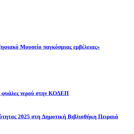
ηφιακό Μουσείο παγκόσμιας εμβέλειας»
0 φυάλες νερού στην ΚΟΔΕΠ
ότητας 2025 στη Δημοτική Βιβλιοθήκη Πειραιά