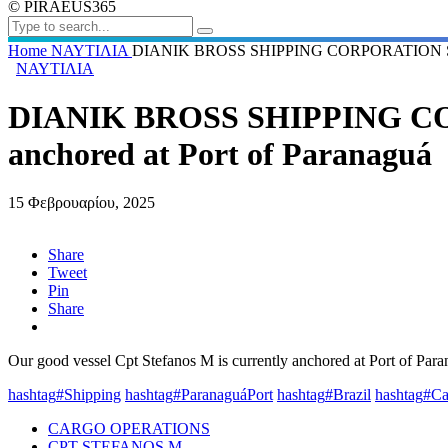
© PIRAEUS365
Home
ΝΑΥΤΙΛΙΑ
DIANIK BROSS SHIPPING CORPORATION SA Cpt S
ΝΑΥΤΙΛΙΑ
DIANIK BROSS SHIPPING CORP
anchored at Port of Paranaguá
15 Φεβρουαρίου, 2025
Share
Tweet
Pin
Share
Our good vessel Cpt Stefanos M is currently anchored at Port of Para
hashtag
#
Shipping
hashtag
#
ParanaguáPort
hashtag
#
Brazil
hashtag
#
Ca
CARGO OPERATIONS
CPT STEFANOS M