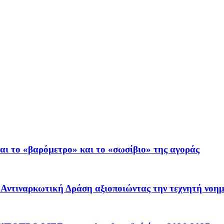
ι το «βαρόμετρο» και το «σωσίβιο» της αγοράς
 – Αντιναρκωτική Δράση αξιοποιώντας την τεχνητή νοη