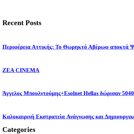
Recent Posts
Περιφέρεια Αττικής: Το Θωρηκτό Αβέρωφ αποκτά Ψ
ZEA CINEMA
Άγγελος Μπουλντούμης+Esolnet Hellas δώρισαν 504
Καλοκαιρινή Εκστρατεία Ανάγνωσης και Δημιουργικ
Categories