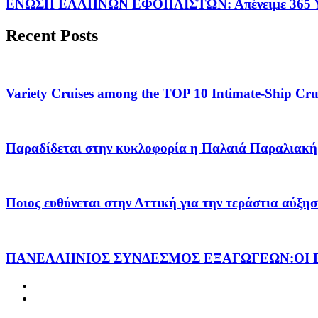
ΕΝΩΣΗ ΕΛΛΗΝΩΝ ΕΦΟΠΛΙΣΤΩΝ: Απένειμε 365 ΥΠ
Recent Posts
Variety Cruises among the TOP 10 Intimate-Ship Crui
Παραδίδεται στην κυκλοφορία η Παλαιά Παραλιακή 
Ποιος ευθύνεται στην Αττική για την τεράστια αύξησ
ΠΑΝΕΛΛΗΝΙΟΣ ΣΥΝΔΕΣΜΟΣ ΕΞΑΓΩΓΕΩΝ:ΟΙ Ε