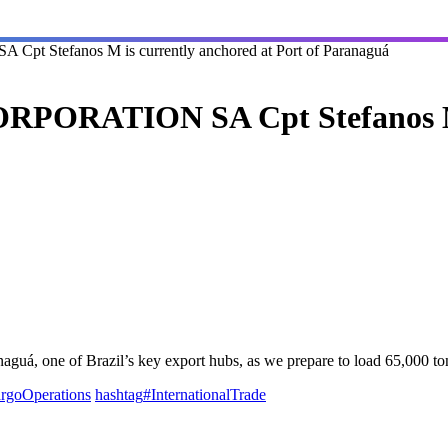
tefanos M is currently anchored at Port of Paranaguá
ORATION SA Cpt Stefanos M 
naguá, one of Brazil’s key export hubs, as we prepare to load 65,000 to
rgoOperations
hashtag
#
InternationalTrade