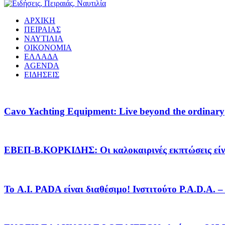
ΑΡΧΙΚΗ
ΠΕΙΡΑΙΑΣ
ΝΑΥΤΙΛΙΑ
ΟΙΚΟΝΟΜΙΑ
ΕΛΛΑΔΑ
AGENDA
ΕΙΔΗΣΕΙΣ
Cavo Yachting Equipment: Live beyond the ordinary
EΒΕΠ-Β.ΚΟΡΚΙΔΗΣ: Οι καλοκαιρινές εκπτώσεις είνα
Το A.I. PADA είναι διαθέσιμο! Ινστιτούτο P.A.D.A.