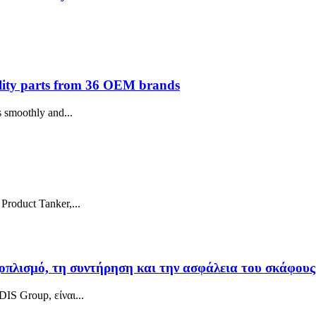
ity parts from 36 OEM brands
s smoothly and...
roduct Tanker,...
οπλισμό, τη συντήρηση και την ασφάλεια του σκάφους
IS Group, είναι...