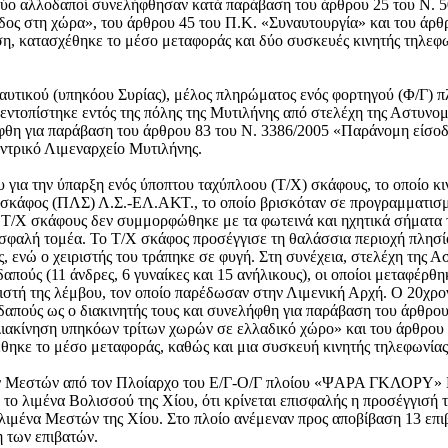
 δύο αλλοδαποί συνελήφθησαν κατά παράβαση του άρθρου 25 του Ν. 
δος στη χώρα», του άρθρου 45 του Π.Κ. «Συναυτουργία» και του άρ
ση, κατασχέθηκε το μέσο μεταφοράς και δύο συσκευές κινητής τηλεφω
αυτικού (υπηκόου Συρίας), μέλος πληρώματος ενός φορτηγού (Φ/Γ) π
 εντοπίστηκε εντός της πόλης της Μυτιλήνης από στελέχη της Αστυνο
ήφθη για παράβαση του άρθρου 83 του Ν. 3386/2005 «Παράνομη είσο
ντρικό Λιμεναρχείο Μυτιλήνης.
για την ύπαρξη ενός ύποπτου ταχύπλοου (Τ/Χ) σκάφους, το οποίο κιν
ό σκάφος (ΠΛΣ) Λ.Σ.-ΕΛ.ΑΚΤ., το οποίο βρισκόταν σε προγραμματισμ
 του Τ/Χ σκάφους δεν συμμορφώθηκε με τα φωτεινά και ηχητικά σήματ
 ασφαλή τομέα. Το Τ/Χ σκάφος προσέγγισε τη θαλάσσια περιοχή πλησ
νώ ο χειριστής του τράπηκε σε φυγή. Στη συνέχεια, στελέχη της Α
απούς (11 άνδρες, 6 γυναίκες και 15 ανήλικους), οι οποίοι μεταφέρθ
ριστή της λέμβου, τον οποίο παρέδωσαν στην Λιμενική Αρχή. Ο 20χρο
δαπούς ως ο διακινητής τους και συνελήφθη για παράβαση του άρθρο
ιακίνηση υπηκόων τρίτων χωρών σε ελλαδικό χώρο» και του άρθρου 
θηκε το μέσο μεταφοράς, καθώς και μια συσκευή κινητής τηλεφωνίας
ων Μεστών από τον Πλοίαρχο του Ε/Γ-Ο/Γ πλοίου «ΨΑΡΑ ΓΚΛΟΡΥ» Ν
ο λιμένα Βολισσού της Χίου, ότι κρίνεται επισφαλής η προσέγγισή τ
ιμένα Μεστών της Χίου. Στο πλοίο ανέμεναν προς αποβίβαση 13 επιβάτ
η των επιβατών.