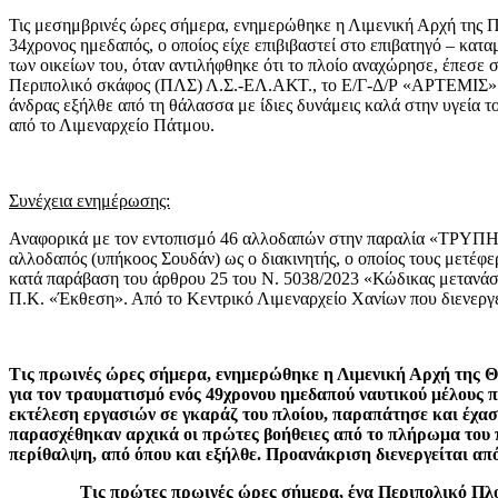
Τις μεσημβρινές ώρες σήμερα, ενημερώθηκε η Λιμενική Αρχή της Π
34χρονος ημεδαπός, ο οποίος είχε επιβιβαστεί στο επιβατηγό –
των οικείων του, όταν αντιλήφθηκε ότι το πλοίο αναχώρησε, έπεσ
Περιπολικό σκάφος (ΠΛΣ) Λ.Σ.-ΕΛ.ΑΚΤ., το Ε/Γ-Δ/Ρ «ΑΡΤΕΜΙΣ»
άνδρας εξήλθε από τη θάλασσα με ίδιες δυνάμεις καλά στην υγεία 
από το Λιμεναρχείο Πάτμου.
Συνέχεια ενημέρωσης:
Αναφορικά με τον εντοπισμό 46 αλλοδαπών στην παραλία «ΤΡΥΠΗΤΗ
αλλοδαπός (υπήκοος Σουδάν) ως ο διακινητής, ο οποίος τους μετέφ
κατά παράβαση του άρθρου 25 του Ν. 5038/2023 «Κώδικας μετανάσ
Π.Κ. «Έκθεση». Από το Κεντρικό Λιμεναρχείο Χανίων που διενεργε
Τις πρωινές ώρες σήμερα, ενημερώθηκε η Λιμενική Αρχή της Θ
για τον τραυματισμό ενός 49χρονου ημεδαπού ναυτικού μέλους π
εκτέλεση εργασιών σε γκαράζ του πλοίου, παραπάτησε και έχασε
παρασχέθηκαν αρχικά οι πρώτες βοήθειες από το πλήρωμα του π
περίθαλψη, από όπου και εξήλθε. Προανάκριση διενεργείται απ
Τις πρώτες πρωινές ώρες σήμερα, ένα Περιπολικό Πλο