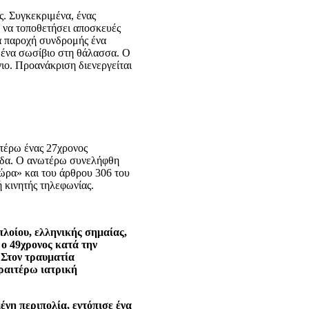
. Συγκεκριμένα, ένας
 να τοποθετήσει αποσκευές
ια παροχή συνδρομής ένα
να σωσίβιο στη θάλασσα. Ο
ιο. Προανάκριση διενεργείται
τέρω ένας 27χρονος
λάδα. Ο ανωτέρω συνελήφθη
ώρα» και του άρθρου 306 του
 κινητής τηλεφωνίας.
λοίου, ελληνικής σημαίας,
 ο 49χρονος κατά την
 Στον τραυματία
εραιτέρω ιατρική
νη περιπολία, εντόπισε ένα