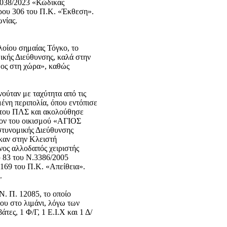
5038/2023 «Κώδικας
θρου 306 του Π.Κ. «Έκθεση».
νίας.
λοίου σημαίας Τόγκο, το
μικής Διεύθυνσης, καλά στην
δος στη χώρα», καθώς
ούταν με ταχύτητα από τις
ένη περιπολία, όπου εντόπισε
α του ΠΛΣ και ακολούθησε
ίον του οικισμού «ΑΓΙΟΣ
στυνομικής Διεύθυνσης
ηκαν στην Κλειστή
νος αλλοδαπός χειριστής
υ 83 του Ν.3386/2005
169 του Π.Κ. «Απείθεια».
.
. Π. 12085, το οποίο
ου στο λιμάνι, λόγω των
ες, 1 Φ/Γ, 1 Ε.Ι.Χ και 1 Δ/