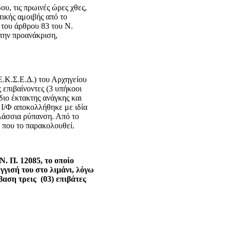
υ, τις πρωινές ώρες χθες,
τικής αμοιβής από το
του άρθρου 83 του Ν.
την προανάκριση,
.Κ.Σ.Ε.Δ.) του Αρχηγείου
επιβαίνοντες (3 υπήκοοι
διο έκτακτης ανάγκης και
 Ι/Φ αποκολλήθηκε με ιδία
λάσσια ρύπανση. Από το
 που το παρακολουθεί.
Ν. Π. 12085, το οποίο
γγισή του στο λιμάνι, λόγω
αση τρεις (03) επιβάτες