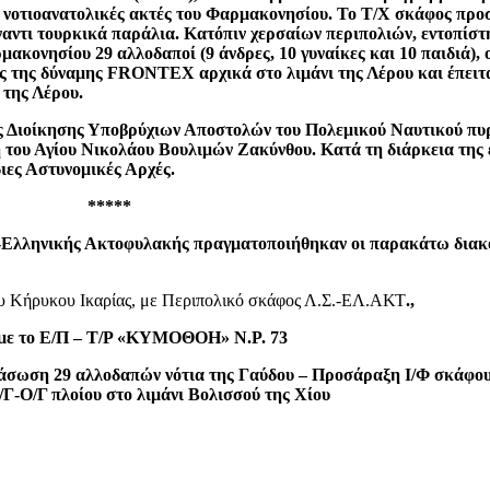
ς νοτιοανατολικές ακτές του Φαρμακονησίου. Το Τ/Χ σκάφος προσ
ναντι τουρκικά παράλια. Κατόπιν χερσαίων περιπολιών, εντοπίστ
ονησίου 29 αλλοδαποί (9 άνδρες, 10 γυναίκες και 10 παιδιά), ο
ς της δύναμης FRONTEX αρχικά στο λιμάνι της Λέρου και έπειτ
 της Λέρου.
ης Διοίκησης Υποβρύχιων Αποστολών του Πολεμικού Ναυτικού πυ
οχή του Αγίου Νικολάου Βουλιμών Ζακύνθου. Κατά τη διάρκεια τη
ιες Αστυνομικές Αρχές.
*****
-Ελληνικής Ακτοφυλακής πραγματοποιήθηκαν οι παρακάτω διακομ
ίου Κήρυκου Ικαρίας, με Περιπολικό σκάφος Λ.Σ.-ΕΛ.ΑΚΤ
.,
, με το Ε/Π – Τ/Ρ «ΚΥΜΟΘΟΗ» Ν.Ρ. 73
διάσωση 29 αλλοδαπών νότια της Γαύδου – Προσάραξη Ι/Φ σκάφο
/Γ-Ο/Γ πλοίου στο λιμάνι Βολισσού της Χίου