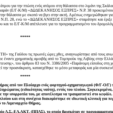
άτμου για την πτώση ενός ατόμου στη θάλασσα στο λιμάνι της Σκάλας
 καταμαράν (Ε/Γ-Κ/Μ) «ΔΩΔΕΚΑΝΗΣΟΣ ΕΞΠΡΕΣ» Ν.Ρ. 38 προκειμένου
ε στην θάλασσα με σκοπό να βγει στην ακτή. Αμέσως ενημερώθηκαν γ
 Ν.Π. 28, ενώ το «ΔΩΔΕΚΑΝΗΣΟΣ ΕΞΠΡΕΣ» σταμάτησε και έριξε έ
του και το Ε/Γ-Κ/Μ απέπλευσε για το προγραμματισμένο του δρομολόγ
*****
» της Γαύδου τις πρωινές ώρες χθες, αναγνωρίστηκε από τους ανω
ερε έναντι χρηματικής αμοιβής από το Τομπρούκ της Λιβύης στην Ελ
τευσης», του άρθρου 83 του Ν. 3386/2005 «Παράνομη είσοδος στη χ
ί την προανάκριση, κατασχέθηκε το μέσο μεταφοράς και μία συσκευή
*****
ήρας από τον Πλοίαρχο ενός φορτηγού-οχηματαγωγού (Φ/Γ-Ο/Γ) π
ληρώματος (ειδικότητας ναύτη), εντός του πλοίου. Συγκεκριμένα,
 την ισορροπία του, με αποτέλεσμα να τραυματιστεί στο κεφάλι.
λοίου και στη συνέχεια διακομίστηκε σε ιδιωτική κλινική για π
ό το Λιμεναρχείο Θήρας.
ίο Λ.Σ.-ΕΛ.ΑΚΤ. (ΠΠΛΣ), το οποίο βρισκόταν σε προγραμματισμέ