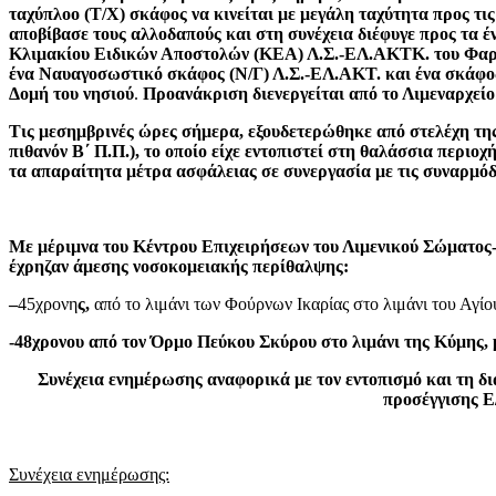
ταχύπλοο (Τ/Χ) σκάφος να κινείται με μεγάλη ταχύτητα προς τι
αποβίβασε τους αλλοδαπούς και στη συνέχεια διέφυγε προς τα έ
Κλιμακίου Ειδικών Αποστολών (ΚΕΑ) Λ.Σ.-ΕΛ.ΑΚΤΚ. του Φαρμακ
ένα Ναυαγοσωστικό σκάφος (Ν/Γ) Λ.Σ.-ΕΛ.ΑΚΤ. και ένα σκάφο
Δομή του νησιού
.
Προανάκριση διενεργείται από το Λιμεναρχείο
Τις μεσημβρινές ώρες σήμερα, εξουδετερώθηκε από στελέχη τ
πιθανόν Β΄ Π.Π.), το οποίο είχε εντοπιστεί στη θαλάσσια περι
τα απαραίτητα μέτρα ασφάλειας σε συνεργασία με τις συναρμόδ
Με μέριμνα του Κέντρου Επιχειρήσεων του Λιμενικού Σώματος
έχρηζαν άμεσης νοσοκομειακής περίθαλψης:
–
45χρονη
ς,
από το λιμάνι των Φούρνων Ικαρίας στο λιμάνι του Αγ
-48χρονου από τον Όρμο Πεύκου Σκύρου στο λιμάνι της Κύμης
Συνέχεια ενημέρωσης αναφορικά με τον εντοπισμό και τη 
προσέγγισης Ε
Συνέχεια ενημέρωσης: