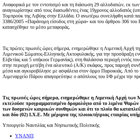
Αναφορικά με τον εντοπισμό και τη διάσωση 29 αλλοδαπών, εκ των 
αναγνωρίστηκε από τους διασωθέντες ένας 19χρονος αλλοδαπός (υπήκ
Τομπρούκ της Λιβύης στην Ελλάδα. Ο ανωτέρω συνελήφθη κατά παρ
3386/2005 «Παράνομη είσοδος στη χώρα» και του άρθρου 306 του Π
κατασχέθηκε το μέσο μεταφοράς.
Τις πρώτες πρωινές ώρες σήμερα, ενημερώθηκε η Λιμενική Αρχή τη
Λιμενικού Σώματος-Ελληνικής Ακτοφυλακής, για την προσάραξη ενός
Ελβετίας και 5 υπήκοοι Γερμανίας), στη θαλάσσια περιοχή εντός τ
στην περιοχή μετέβη ένα αλιευτικό (Α/Κ) σκάφος, προς παροχή συ
μέσα και αγκυροβόλησε με ασφάλεια στον όρμο Παροικιάς. Από το 
Λιμεναρχείο Πάρου απαγορεύτηκε ο απόπλους του Ι/Φ μέχρι την πρ
Τις πρωινές ώρες σήμερα, ενημερώθηκε η Λιμενική Αρχή των 
εκτελούσε προγραμματισμένο δρομολόγιο από το λιμένα Ψαρών γι
των δυσμενών καιρικών συνθηκών και ότι το πλοίο θα καταπλεύσ
και δύο (02) Ι.Χ.Ε. Με μέριμνα της πλοιοκτήτριας εταιρίας υπ
Υπουργείο Ναυτιλίας και Νησιωτικής Πολιτικής
ΥΝΑΝΠ