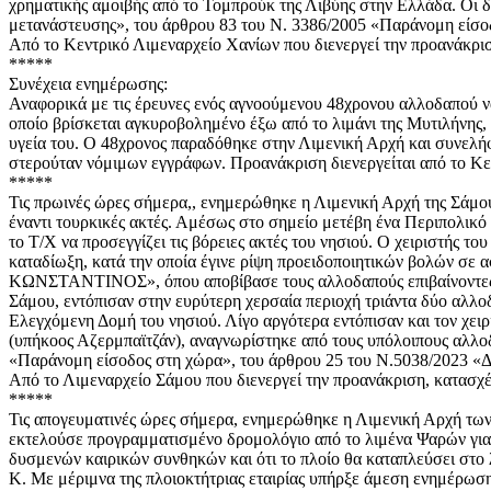
χρηματικής αμοιβής από το Τομπρούκ της Λιβύης στην Ελλάδα. Οι
μετανάστευσης», του άρθρου 83 του Ν. 3386/2005 «Παράνομη είσο
Από το Κεντρικό Λιμεναρχείο Χανίων που διενεργεί την προανάκρι
*****
Συνέχεια ενημέρωσης:
Αναφορικά με τις έρευνες ενός αγνοούμενου 48χρονου αλλοδαπού ν
οποίο βρίσκεται αγκυροβολημένο έξω από το λιμάνι της Μυτιλήνης,
υγεία του. Ο 48χρονος παραδόθηκε στην Λιμενική Αρχή και συνελ
στερούταν νόμιμων εγγράφων. Προανάκριση διενεργείται από το Κε
*****
Τις πρωινές ώρες σήμερα,, ενημερώθηκε η Λιμενική Αρχή της Σάμου 
έναντι τουρκικές ακτές. Αμέσως στο σημείο μετέβη ένα Περιπολικ
το Τ/Χ να προσεγγίζει τις βόρειες ακτές του νησιού. Ο χειριστής
καταδίωξη, κατά την οποία έγινε ρίψη προειδοποιητικών βολών σε
ΚΩΝΣΤΑΝΤΙΝΟΣ», όπου αποβίβασε τους αλλοδαπούς επιβαίνοντες, ε
Σάμου, εντόπισαν στην ευρύτερη χερσαία περιοχή τριάντα δύο αλλοδ
Ελεγχόμενη Δομή του νησιού. Λίγο αργότερα εντόπισαν και τον χει
(υπήκοος Αζερμπαϊτζάν), αναγνωρίστηκε από τους υπόλοιπους αλλο
«Παράνομη είσοδος στη χώρα», του άρθρου 25 του Ν.5038/2023 «Δ
Από το Λιμεναρχείο Σάμου που διενεργεί την προανάκριση, κατασχέ
*****
Τις απογευματινές ώρες σήμερα, ενημερώθηκε η Λιμενική Αρχή τ
εκτελούσε προγραμματισμένο δρομολόγιο από το λιμένα Ψαρών για τ
δυσμενών καιρικών συνθηκών και ότι το πλοίο θα καταπλεύσει στο λ
Κ. Με μέριμνα της πλοιοκτήτριας εταιρίας υπήρξε άμεση ενημέρωσ