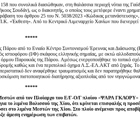
158 που συνολικά διασώθηκαν, στη θαλάσσια περιοχή νότια της Γαύδο
οος Σουδάν), ως ο διακινητής, ο οποίος τους μετέφερε έναντι χρημα
άβαση του άρθρου 25 του Ν. 5038/2023 «Κώδικας μετανάστευσης», 
.Κ. «Έκθεση». Από το Κεντρικό Λιμεναρχείο Χανίων που διενεργεί 
*****
ς Πάρου από το Ενιαίο Κέντρο Συντονισμού Έρευνας και Διάσωσης (Ε
 ιστιοφόρου (Ι/Φ) σκάφους ελληνικής σημαίας, με οκτώ αλλοδαπούς 
ου όρμου Παροικιάς της Πάρου. Αμέσως ενεργοποιήθηκε το τοπικό σχέ
νδρομής καθώς και ένα περιπολικό όχημα Λ.Σ.-ΕΛ.ΑΚΤ από ξηράς. Το
περιστατικό δεν αναφέρθηκε τραυματισμός και δεν παρατηρήθηκε θα
οσκόμιση πιστοποιητικού διατήρησης αξιοπλοΐας από τον νηογνώμονα
*****
Μεστών από τον Πλοίαρχο του Ε/Γ-Ο/Γ πλοίου
«
ΨΑΡΑ ΓΚΛΟΡΥ
»
α το λιμένα Βολισσού της Χίου, ότι κρίνεται επισφαλής η προσέ
ει στο λιμένα Μεστών της Χίου. Στο πλοίο ανέμεναν προς αποβίβ
ήρξε άμεση ενημέρωση των επιβατών.