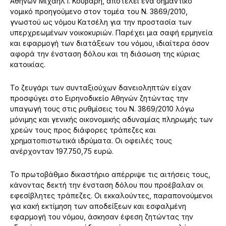
Αθηνών Μιχαήλ Ι. Κούβαρη, αποτελεί ένα σημαντικό
νομικό προηγούμενο στον τομέα του Ν. 3869/2010,
γνωστού ως νόμου Κατσέλη για την προστασία των
υπερχρεωμένων νοικοκυριών. Παρέχει μια σαφή ερμηνεία
και εφαρμογή των διατάξεων του νόμου, ιδιαίτερα όσον
αφορά την ένσταση δόλου και τη διάσωση της κύριας
κατοικίας.
Το ζευγάρι των συνταξιούχων δανειοληπτών είχαν
προσφύγει στο Ειρηνοδικείο Αθηνών ζητώντας την
υπαγωγή τους στις ρυθμίσεις του Ν. 3869/2010 λόγω
μόνιμης και γενικής οικονομικής αδυναμίας πληρωμής των
χρεών τους προς διάφορες τράπεζες και
χρηματοπιστωτικά ιδρύματα. Οι οφειλές τους
ανέρχονταν 197.750,75 ευρώ.
Το πρωτοβάθμιο δικαστήριο απέρριψε τις αιτήσεις τους,
κάνοντας δεκτή την ένσταση δόλου που προέβαλαν οι
εφεσίβλητες τράπεζες. Οι εκκαλούντες, παραπονούμενοι
για κακή εκτίμηση των αποδείξεων και εσφαλμένη
εφαρμογή του νόμου, άσκησαν έφεση ζητώντας την