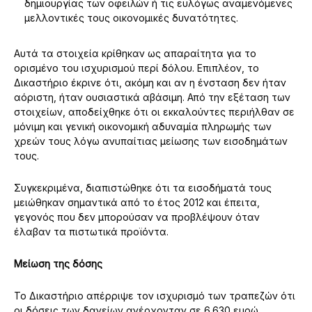
δημιουργίας των οφειλών ή τις ευλόγως αναμενόμενες
μελλοντικές τους οικονομικές δυνατότητες.
Αυτά τα στοιχεία κρίθηκαν ως απαραίτητα για το
ορισμένο του ισχυρισμού περί δόλου. Επιπλέον, το
Δικαστήριο έκρινε ότι, ακόμη και αν η ένσταση δεν ήταν
αόριστη, ήταν ουσιαστικά αβάσιμη. Από την εξέταση των
στοιχείων, αποδείχθηκε ότι οι εκκαλούντες περιήλθαν σε
μόνιμη και γενική οικονομική αδυναμία πληρωμής των
χρεών τους λόγω ανυπαίτιας μείωσης των εισοδημάτων
τους.
Συγκεκριμένα, διαπιστώθηκε ότι τα εισοδήματά τους
μειώθηκαν σημαντικά από το έτος 2012 και έπειτα,
γεγονός που δεν μπορούσαν να προβλέψουν όταν
έλαβαν τα πιστωτικά προϊόντα.
Μείωση της δόσης
Το Δικαστήριο απέρριψε τον ισχυρισμό των τραπεζών ότι
οι δόσεις των δανείων ανέρχονταν σε 6.630 ευρώ