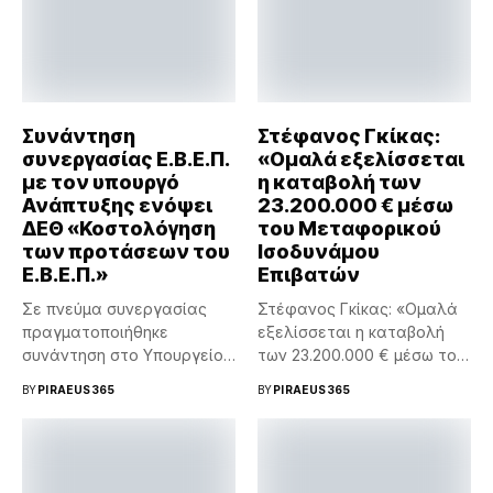
Συνάντηση
Στέφανος Γκίκας:
συνεργασίας Ε.Β.Ε.Π.
«Ομαλά εξελίσσεται
με τον υπουργό
η καταβολή των
Ανάπτυξης ενόψει
23.200.000 € μέσω
ΔΕΘ «Κοστολόγηση
του Μεταφορικού
των προτάσεων του
Ισοδυνάμου
Ε.Β.Ε.Π.»
Επιβατών
Σε πνεύμα συνεργασίας
Στέφανος Γκίκας: «Ομαλά
πραγματοποιήθηκε
εξελίσσεται η καταβολή
συνάντηση στο Υπουργείο
των 23.200.000 € μέσω του
Ανάπτυξης, την Τετάρτη 5
Μεταφορικού...
BY
PIRAEUS365
BY
PIRAEUS365
Αυγούστου...