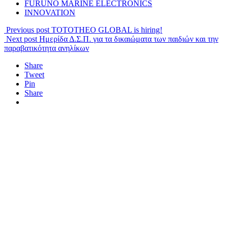
FURUNO MARINE ELECTRONICS
INNOVATION
Previous post
TOTOTHEO GLOBAL is hiring!
Next post
Ημερίδα Δ.Σ.Π. για τα δικαιώματα των παιδιών και την
παραβατικότητα ανηλίκων
Share
Tweet
Pin
Share