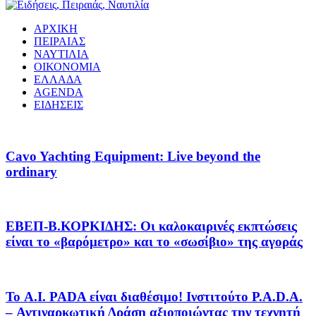
ΑΡΧΙΚΗ
ΠΕΙΡΑΙΑΣ
ΝΑΥΤΙΛΙΑ
ΟΙΚΟΝΟΜΙΑ
ΕΛΛΑΔΑ
AGENDA
ΕΙΔΗΣΕΙΣ
Cavo Yachting Equipment: Live beyond the
ordinary
EΒΕΠ-Β.ΚΟΡΚΙΔΗΣ: Οι καλοκαιρινές εκπτώσεις
είναι το «βαρόμετρο» και το «σωσίβιο» της αγοράς
Το A.I. PADA είναι διαθέσιμο! Ινστιτούτο P.A.D.A.
– Αντιναρκωτική Δράση αξιοποιώντας την τεχνητή