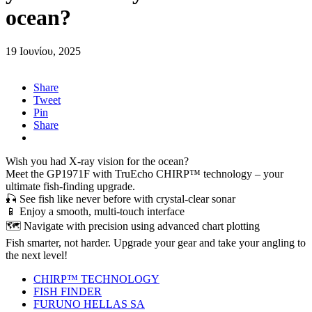
ocean?
19 Ιουνίου, 2025
Share
Tweet
Pin
Share
Wish you had X-ray vision for the ocean?
Meet the GP1971F with TruEcho CHIRP™ technology – your
ultimate fish-finding upgrade.
🎣 See fish like never before with crystal-clear sonar
📱 Enjoy a smooth, multi-touch interface
🗺️ Navigate with precision using advanced chart plotting
Fish smarter, not harder. Upgrade your gear and take your angling to
the next level!
CHIRP™ TECHNOLOGY
FISH FINDER
FURUNO HELLAS SA