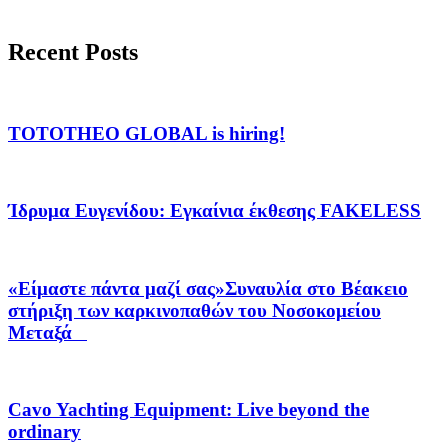
Recent Posts
TOTOTHEO GLOBAL is hiring!
Ίδρυμα Ευγενίδου: Εγκαίνια έκθεσης FAKELESS
«Είμαστε πάντα μαζί σας»Συναυλία στο Βέακειο
στήριξη των καρκινοπαθών του Νοσοκομείου
Μεταξά
Cavo Yachting Equipment: Live beyond the
ordinary