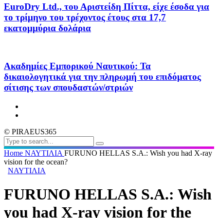
EuroDry Ltd., του Αριστείδη Πίττα, είχε έσοδα για
το τρίμηνο του τρέχοντος έτους στα 17,7
εκατομμύρια δολάρια
Ακαδημίες Εμπορικού Ναυτικού: Τα
δικαιολογητικά για την πληρωμή του επιδόματος
σίτισης των σπουδαστών/στριών
© PIRAEUS365
Home
ΝΑΥΤΙΛΙΑ
FURUNO HELLAS S.A.: Wish you had X-ray
vision for the ocean?
ΝΑΥΤΙΛΙΑ
FURUNO HELLAS S.A.: Wish
you had X-ray vision for the