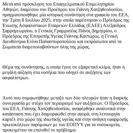
Μετά από πρόσκληση του Επαγγελματικού Επιμελητηρίου
Αθηνών, διαμέσου του Προέδρου του Γιάννη Χατζηθεοδοσίου,
πραγματοποιήθηκε μία ιστορική συνάντηση στα γραφεία του ΕΕΑ,
την Τρίτη 8 Ιουλίου 2025, στην οποία παρέστησαν ο Πρόεδρος της
Ένωσης Ασφαλιστικών Εταιρειών Ελλάδας (ΕΑΕΕ) Αλέξανδρος
Σαρρηγεωργίου, ο Γενικός Γραμματέας Πάνος Δημητρίου, ο
Πρόεδρος της Επιτροπής Υγείας Γιάννης Καντώρος, η Γενική
Διευθύντρια Ελίνα Παπασπυροπούλου και εκπρόσωποι από τα
Σωματεία διαμεσολαβούντων όλης της χώρας.
Θέμα της συνάντησης, η οποία έγινε σε εξαιρετικό κλίμα, ήταν η
μεγάλη αύξηση στα νοσήλια που οδηγεί σε αυξήσεις των
ασφαλίστρων.
Αυτό που συμφωνήθηκε μεταξύ των δύο πλευρών ήταν η διαρκής
συνεργασία με στόχο τον περιορισμό των αυξήσεων. Ο Πρόεδρος
του ΕΕΑ, Γιάννης Χατζηθεοδοσίου, αναφέρθηκε αναλυτικά στην
κατάσταση που έχει διαμορφωθεί στην αγορά, στη λειτουργία
καρτέλ στο χώρο της ιδιωτικής υγείας και στην ανάγκη εφαρμογής
πρωτοκόλλων παρόμοιων με του ΕΟΠΥΥ για τα νοσοκομεία,
προκειμένου να επιλυθεί το πρόβλημα.