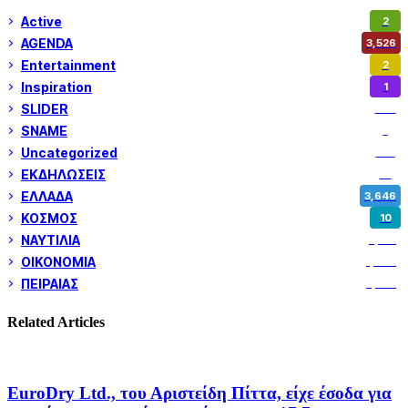
Active
2
AGENDA
3,526
Entertainment
2
Inspiration
1
SLIDER
972
SNAME
1
Uncategorized
180
ΕΚΔΗΛΩΣΕΙΣ
14
ΕΛΛΑΔΑ
3,646
ΚΟΣΜΟΣ
10
ΝΑΥΤΙΛΙΑ
5,351
ΟΙΚΟΝΟΜΙΑ
1,799
ΠΕΙΡΑΙΑΣ
3,257
Related Articles
EuroDry Ltd., του Αριστείδη Πίττα, είχε έσοδα για