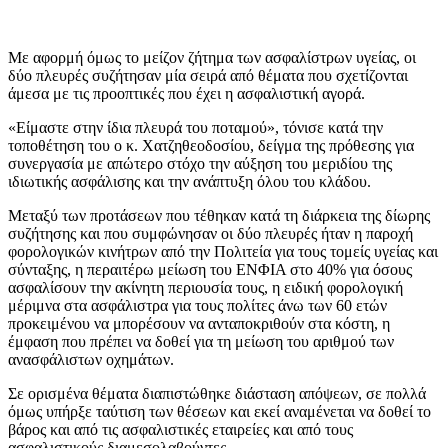
Με αφορμή όμως το μείζον ζήτημα των ασφαλίστρων υγείας, οι
δύο πλευρές συζήτησαν μία σειρά από θέματα που σχετίζονται
άμεσα με τις προοπτικές που έχει η ασφαλιστική αγορά.
«Είμαστε στην ίδια πλευρά του ποταμού», τόνισε κατά την
τοποθέτηση του ο κ. Χατζηθεοδοσίου, δείγμα της πρόθεσης για
συνεργασία με απώτερο στόχο την αύξηση του μεριδίου της
ιδιωτικής ασφάλισης και την ανάπτυξη όλου του κλάδου.
Μεταξύ των προτάσεων που τέθηκαν κατά τη διάρκεια της δίωρης
συζήτησης και που συμφώνησαν οι δύο πλευρές ήταν η παροχή
φορολογικών κινήτρων από την Πολιτεία για τους τομείς υγείας και
σύνταξης, η περαιτέρω μείωση του ΕΝΦΙΑ στο 40% για όσους
ασφαλίσουν την ακίνητη περιουσία τους, η ειδική φορολογική
μέριμνα στα ασφάλιστρα για τους πολίτες άνω των 60 ετών
προκειμένου να μπορέσουν να ανταποκριθούν στα κόστη, η
έμφαση που πρέπει να δοθεί για τη μείωση του αριθμού των
ανασφάλιστων οχημάτων.
Σε ορισμένα θέματα διαπιστώθηκε διάσταση απόψεων, σε πολλά
όμως υπήρξε ταύτιση των θέσεων και εκεί αναμένεται να δοθεί το
βάρος και από τις ασφαλιστικές εταιρείες και από τους
ασφαλιστικούς διαμεσολαβούντες.