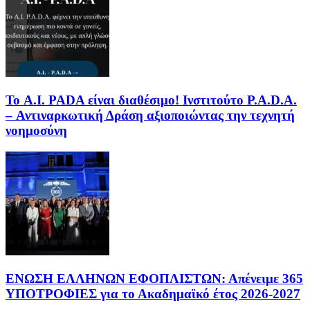
Το A.I. PADA είναι διαθέσιμο! Ινστιτούτο P.A.D.A.
– Αντιναρκωτική Δράση αξιοποιώντας την τεχνητή
νοημοσύνη
ΕΝΩΣΗ ΕΛΛΗΝΩΝ ΕΦΟΠΛΙΣΤΩΝ: Απένειμε 365
ΥΠΟΤΡΟΦΙΕΣ για το Ακαδημαϊκό έτος 2026-2027