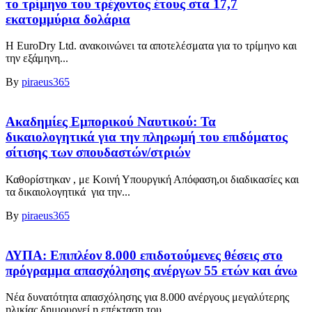
το τρίμηνο του τρέχοντος έτους στα 17,7
εκατομμύρια δολάρια
Η EuroDry Ltd. ανακοινώνει τα αποτελέσματα για το τρίμηνο και
την εξάμηνη...
By
piraeus365
Ακαδημίες Εμπορικού Ναυτικού: Τα
δικαιολογητικά για την πληρωμή του επιδόματος
σίτισης των σπουδαστών/στριών
Καθορίστηκαν , με Κοινή Υπουργική Απόφαση,οι διαδικασίες και
τα δικαιολογητικά για την...
By
piraeus365
ΔΥΠΑ: Επιπλέον 8.000 επιδοτούμενες θέσεις στο
πρόγραμμα απασχόλησης ανέργων 55 ετών και άνω
Νέα δυνατότητα απασχόλησης για 8.000 ανέργους μεγαλύτερης
ηλικίας δημιουργεί η επέκταση του...