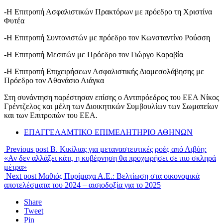
-Η Επιτροπή Ασφαλιστικών Πρακτόρων με πρόεδρο τη Χριστίνα
Φυτέα
-Η Επιτροπή Συντονιστών με πρόεδρο τον Κωνσταντίνο Ρούσση
-Η Επιτροπή Μεσιτών με Πρόεδρο τον Γιώργο Καραβία
-Η Επιτροπή Επιχειρήσεων Ασφαλιστικής Διαμεσολάβησης με
Πρόεδρο τον Αθανάσιο Λιάγκα
Στη συνάντηση παρέστησαν επίσης ο Αντιπρόεδρος του ΕΕΑ Νίκος
Γρέντζελος και μέλη των Διοικητικών Συμβουλίων των Σωματείων
και των Επιτροπών του ΕΕΑ.
ΕΠΑΓΓΕΛΑΜΤΙΚΟ ΕΠΙΜΕΛΗΤΗΡΙΟ ΑΘΗΝΩΝ
Previous post
Β. Κικίλιας για μεταναστευτικές ροές από Λιβύη:
«Αν δεν αλλάξει κάτι, η κυβέρνηση θα προχωρήσει σε πιο σκληρά
μέτρα»
Next post
Μαθιός Πυρίμαχα Α.Ε.: Βελτίωση στα οικονομικά
αποτελέσματα του 2024 – αισιοδοξία για το 2025
Share
Tweet
Pin