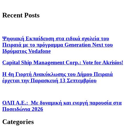
Recent Posts
Ψηφιακή Εκπαίδευση στα ειδικά σχολεία του
Πειραιά με το πρόγραμμα Generation Next του
Ιδρύματος Vodafone
Capital Ship Management Corp.: Vote for Akrisios!
Η 4η Γιορτή Ανακύκλωσης του Δήμου Πειραιά
έρχεται την Παρασκευή 13 Σεπτεμβρίου
ΟΛΠ Α.Ε.: Με δυναμική και ενεργή παρουσία στα
Ποσειδώνια 2026
Categories