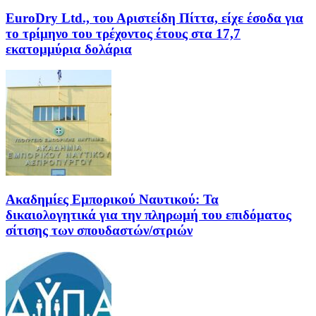
EuroDry Ltd., του Αριστείδη Πίττα, είχε έσοδα για
το τρίμηνο του τρέχοντος έτους στα 17,7
εκατομμύρια δολάρια
Ακαδημίες Εμπορικού Ναυτικού: Τα
δικαιολογητικά για την πληρωμή του επιδόματος
σίτισης των σπουδαστών/στριών