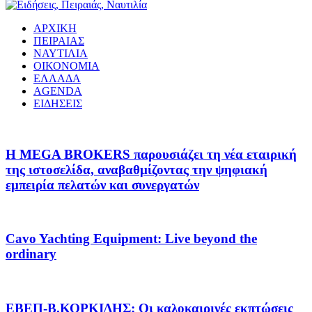
ΑΡΧΙΚΗ
ΠΕΙΡΑΙΑΣ
ΝΑΥΤΙΛΙΑ
ΟΙΚΟΝΟΜΙΑ
ΕΛΛΑΔΑ
AGENDA
ΕΙΔΗΣΕΙΣ
Η MEGA BROKERS παρουσιάζει τη νέα εταιρική
της ιστοσελίδα, αναβαθμίζοντας την ψηφιακή
εμπειρία πελατών και συνεργατών
Cavo Yachting Equipment: Live beyond the
ordinary
EΒΕΠ-Β.ΚΟΡΚΙΔΗΣ: Οι καλοκαιρινές εκπτώσεις