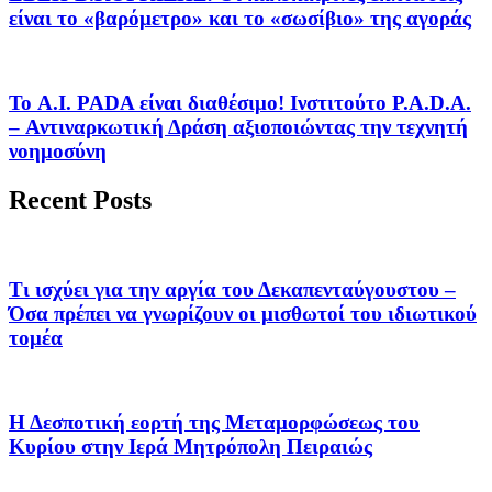
είναι το «βαρόμετρο» και το «σωσίβιο» της αγοράς
Το A.I. PADA είναι διαθέσιμο! Ινστιτούτο P.A.D.A.
– Αντιναρκωτική Δράση αξιοποιώντας την τεχνητή
νοημοσύνη
Recent Posts
Τι ισχύει για την αργία του Δεκαπενταύγουστου –
Όσα πρέπει να γνωρίζουν οι μισθωτοί του ιδιωτικού
τομέα
Η Δεσποτική εορτή της Μεταμορφώσεως του
Κυρίου στην Ιερά Μητρόπολη Πειραιώς