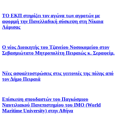
ΤΟ ΕΚΠ στηρίζει τον αγώνα των αγροτών με
αφορμή την Πανελλαδική σύσκεψη στη Νίκαια
Λάρισας
Ο νέος Διοικητής του Τζανείου Νοσοκομείου στον
Σεβασμιώτατο Μητροπολίτη Πειραιώς κ. Σεραφείμ.
Νέες ασφαλτοστρώσεις στις γειτονιές της πόλης από
τον Δήμο Πειραιά
Επίσκεψη σπουδαστών του Παγκόσμιου
Ναυτιλιακού Πανεπιστημίου του IMO (World
Maritime University) στην Αθήνα