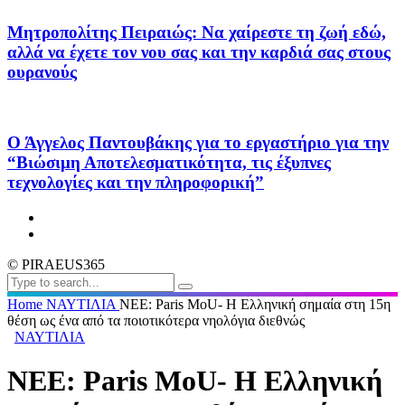
Μητροπολίτης Πειραιώς: Να χαίρεστε τη ζωή εδώ,
αλλά να έχετε τον νου σας και την καρδιά σας στους
ουρανούς
Ο Άγγελος Παντουβάκης για το εργαστήριο για την
“Βιώσιμη Αποτελεσματικότητα, τις έξυπνες
τεχνολογίες και την πληροφορική”
© PIRAEUS365
Home
ΝΑΥΤΙΛΙΑ
ΝΕΕ: Paris MoU- Η Ελληνική σημαία στη 15η
θέση ως ένα από τα ποιοτικότερα νηολόγια διεθνώς
ΝΑΥΤΙΛΙΑ
ΝΕΕ: Paris MoU- Η Ελληνική