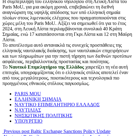
Η συμπερίληψη του ελληνικού νηολογίου στη Λευκή Λίστα του
Paris MoU, για μια ακόμη χρονιά, επιβεβαιώνει τη διεθνή
αναγνώριση της υψηλής απόδοσης των υπό ελληνική σημαία
πλοίων στους λιμενικούς ελέγχους που πραγματοποιούνται στις
χώρες μέλη του Paris MoU. Αξίζει να σημειωθεί ότι για το έτος
2024, στη Λευκή Λίστα περιλαμβάνονται συνολικά 40 Κράτη
Σημαίας, ενώ 17 κατατάσσονται στη Γκρι Λίστα και 12 στη Μαύρη
Λίστα.
Το αποτέλεσμα αυτό αντανακλά τις συνεχείς προσπάθειες της
ελληνικής ναυτιλιακής διοίκησης, των ναυτιλιακών επιχειρήσεων
και των πληρωμάτων για την πιστή τήρηση των διεθνών προτύπων
ασφάλειας, περιβαλλοντικής προστασίας και ποιότητας.
Το
Ναυτικό Επιμελητήριο της Ελλάδος
χαιρετίζει τη νέα αυτή
επιτυχία, υπογραμμίζοντας ότι ο ελληνικός στόλος αποτελεί έναν
από τους μεγαλύτερους, ποιοτικότερους και τεχνολογικά πιο
προηγμένους εθνικούς στόλους παγκοσμίως.
PARIS MOU
ΕΛΛΗΝΙΚΗ ΣΗΜΑΙΑ
ΝΑΥΤΙΚΟ ΕΠΙΜΕΛΗΤΗΡΙΟ ΕΛΛΑΔΟΣ
ΝΑΥΤΙΛΙΑΣ
ΝΗΣΙΩΤΙΚΗΣ ΠΟΛΙΤΙΚΗΣ
ΥΠΟΥΡΓΕΙΟ
Previous post
Baltic Exchange Sanctions Policy Update