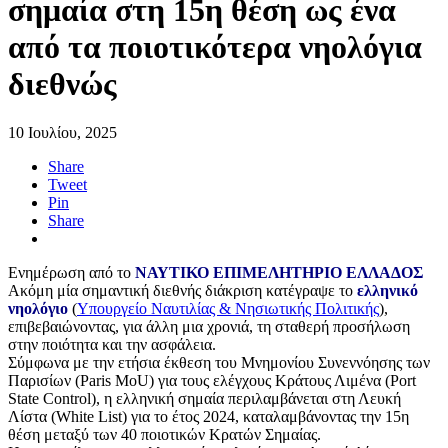
σημαία στη 15η θέση ως ένα
από τα ποιοτικότερα νηολόγια
διεθνώς
10 Ιουλίου, 2025
Share
Tweet
Pin
Share
Ενημέρωση από το
ΝΑΥΤΙΚΟ ΕΠΙΜΕΛΗΤΗΡΙΟ ΕΛΛΑΔΟΣ
Ακόμη μία σημαντική διεθνής διάκριση κατέγραψε το
ελληνικό
νηολόγιο
(
Υπουργείο Ναυτιλίας & Νησιωτικής Πολιτικής
),
επιβεβαιώνοντας, για άλλη μια χρονιά, τη σταθερή προσήλωση
στην ποιότητα και την ασφάλεια.
Σύμφωνα με την ετήσια έκθεση του Μνημονίου Συνεννόησης των
Παρισίων (Paris MoU) για τους ελέγχους Κράτους Λιμένα (Port
State Control), η ελληνική σημαία περιλαμβάνεται στη Λευκή
Λίστα (White List) για το έτος 2024, καταλαμβάνοντας την 15η
θέση μεταξύ των 40 ποιοτικών Κρατών Σημαίας.