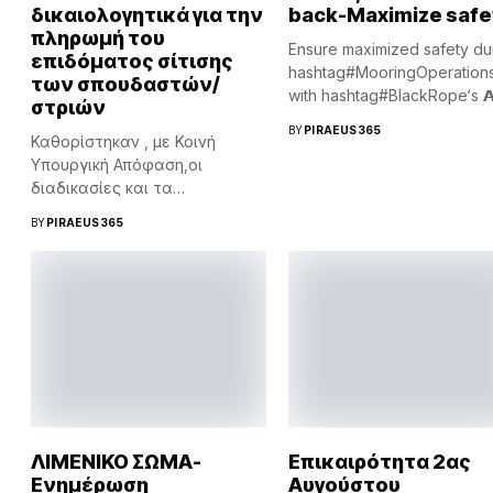
δικαιολογητικά για την
back-Maximize safe
πληρωμή του
Ensure maximized safety du
επιδόματος σίτισης
hashtag#MooringOperation
των σπουδαστών/
with hashtag#BlackRope‘s 𝗔𝗻
στριών
𝗦𝗻𝗮𝗽 𝗕𝗮𝗰𝗸 (𝗔𝗦𝗕) rope...
BY
PIRAEUS365
Καθορίστηκαν , με Κοινή
Υπουργική Απόφαση,οι
διαδικασίες και τα
δικαιολογητικά για την...
BY
PIRAEUS365
ΛΙΜΕΝΙΚΟ ΣΩΜΑ-
Επικαιρότητα 2ας
Ενημέρωση
Αυγούστου