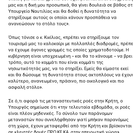
μας και η δική μου προσωπικά, θα γίνει δουλειά σε βάθος σ
Υπουργείο Ναυτιλίας και θα δοθεί η δυνατότητα να
στηρίξουμε αυτούς οι οποίοι κάνουν προσπάθεια να
ανανεώσουν το στόλο τους».
Όπως τόνισε ο κ. Κικίλιας, «πρέπει να στηρίξουμε τον
τουρισμό μας το καλοκαίρι με πολλαπλές διαδρομές, πρέπε
να έχουμε άγονες γραμμές τις οποίες χρηματοδοτούμε. Η
κυβέρνηση είναι υποχρεωμένη – και θα το κάνουμε – να βρει
τρόπο, αυτό το κομμάτι που είναι κομμάτι της
νησιωτικότητάς μας, να το στηρίξει. Εμείς θα είμαστε εκεί
και θα δώσουμε τη δυνατότητα στους ακτοπλόους να έχου
καλύτερο, ανανεωμένο, πράσινο, πιο οικολογικό και πιο
ασφαλή στόλο».
Σε ό,τι αφορά τις μεταναστευτικές ροές στην Κρήτη, ο
Υπουργός σημείωσε ότι «την τελευταία εβδομάδα, οι ροές
είναι πλέον μηδενικές. Το σύνολο των παράνομων
μεταναστών που συνελήφθησαν γιατί μπήκαν παρανόμως
στη χώρα, έχουν μεταφερθεί από την Κρήτη και βρίσκονται
σε κλειστές δομές ΠΡΟ.ΚΕ.ΚΑ. στην ηπειρωτική χώρα».