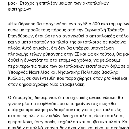
μας- Στόχος η επιπλέον μείωση των ακτοπλοϊκών
εισιτηρίων»
«Η κυβέρνηση θα προχωρήσει ένα σχέδιο 300 εκατομμυρίω
ευρώ με πρόσθετους πόρους από την Ευρωπαϊκή Τράπεζα
Επενδύσεων, έτσι ώστε να ανανεωθεί ο ακτοπλοϊκός στόλο
και να μετατραπούν τα πλοία της ακτοπλοΐας σε πράσινα
πλοία. Αυτό σημαίνει ότι δεν θα υπάρχει υποχρέωση
πληρωμής τελών ρύπανσης στην ΕΕ και ως εκ τούτου, θα μα
δοθεί η δυνατότητα στα επόμενα χρόνια, να μειώσουμε
περαιτέρω τις τιμές των ακτοπλοϊκών εισιτήριων» δήλωσε 
Υπουργός Ναυτιλίας και Νησιωτικής Πολιτικής Βασίλης
Κικίλιας, σε συνέντευξη που παραχώρησε στον ρ/σ Real και
στον δημοσιογράφο Νίκο Στραβελάκη.
Ο Υπουργός, διευκρίνισε ότι οι σχετικές ανακοινώσεις θα
γίνουν μέσα στο φθινόπωρο επισημαίνοντας πως «θα
υπάρχει πρόσκληση ενδιαφέροντος για τις ακτοπλοϊκές
εταιρείες όλων των ειδών. Ανοιχτά πλοία, κλειστά πλοία,
ημερόπλοια, ferry boats, ταχύπλοα και συμβατικά πλοία. Και
επειδή για πολλά χρόνια δεν έχει γίνει και είναι υποχρέωσή