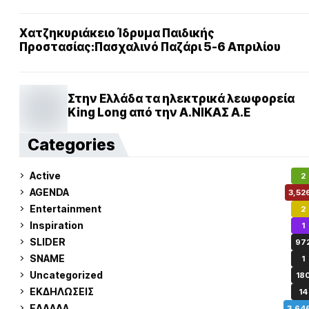
Χατζηκυριάκειο Ίδρυμα Παιδικής
Προστασίας:Πασχαλινό Παζάρι 5-6 Απριλίου
Στην Ελλάδα τα ηλεκτρικά λεωφορεία
King Long από την Α.ΝΙΚΑΣ Α.Ε
Categories
Active
2
AGENDA
3,52
Entertainment
2
Inspiration
1
SLIDER
97
SNAME
1
Uncategorized
18
ΕΚΔΗΛΩΣΕΙΣ
14
ΕΛΛΑΔΑ
3,64