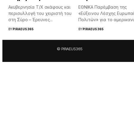
Ακυβερνησία Τ/Χ σκάφους και
ΕΘΝΙΚΑ Παρέμβαση της
περισυλλογή του χειριστή του
«Εύξεινου Λέσχης Ευρωπα
στη Σύρο – Έρευνες...
Πολιτών» για το αμερικαν
νομοσχέδιο περί...
BY
PIRAEUS365
BY
PIRAEUS365
© PIRAEUS365