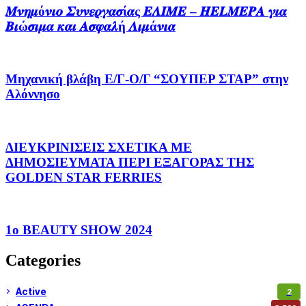
𝜧𝝂𝜼𝝁ό𝝂𝜾𝝄 𝜮𝝊𝝂𝜺𝝆𝜸𝜶𝝈ί𝜶ς 𝜠𝜦𝜤𝜧𝜠 – 𝑯𝑬𝑳𝑴𝑬𝑷𝑨 𝜸𝜾𝜶
𝜝𝜾ώ𝝈𝜾𝝁𝜶 𝜿𝜶𝜾 𝜜𝝈𝝋𝜶𝝀ή 𝜦𝜾𝝁ά𝝂𝜾𝜶
Μηχανική βλάβη Ε/Γ-Ο/Γ “ΣΟΥΠΕΡ ΣΤΑΡ” στην
Αλόννησο
ΔΙΕΥΚΡΙΝΙΣΕΙΣ ΣΧΕΤΙΚΑ ΜΕ
ΔΗΜΟΣΙΕΥΜΑΤΑ ΠΕΡΙ ΕΞΑΓΟΡΑΣ ΤΗΣ
GOLDEN STAR FERRIES
1ο BEAUTY SHOW 2024
Categories
Active
2