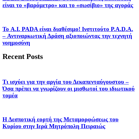
είναι το «βαρόμετρο» και το «σωσίβιο» της αγοράς
Το A.I. PADA είναι διαθέσιμο! Ινστιτούτο P.A.D.A.
– Αντιναρκωτική Δράση αξιοποιώντας την τεχνητή
νοημοσύνη
Recent Posts
Τι ισχύει για την αργία του Δεκαπενταύγουστου –
Όσα πρέπει να γνωρίζουν οι μισθωτοί του ιδιωτικού
τομέα
Η Δεσποτική εορτή της Μεταμορφώσεως του
Κυρίου στην Ιερά Μητρόπολη Πειραιώς