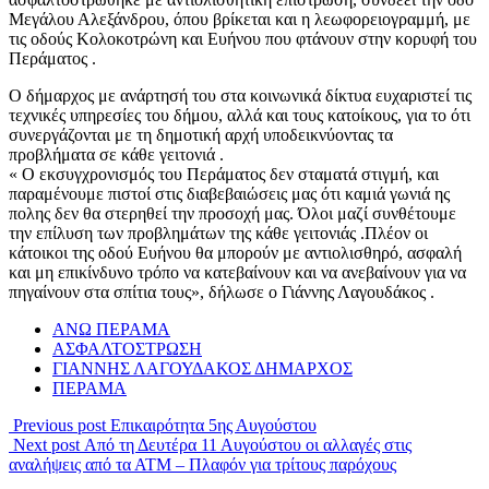
Μεγάλου Αλεξάνδρου, όπου βρίκεται και η λεωφορειογραμμή, με
τις οδούς Κολοκοτρώνη και Ευήνου που φτάνουν στην κορυφή του
Περάματος .
Ο δήμαρχος με ανάρτησή του στα κοινωνικά δίκτυα ευχαριστεί τις
τεχνικές υπηρεσίες του δήμου, αλλά και τους κατοίκους, για το ότι
συνεργάζονται με τη δημοτική αρχή υποδεικνύοντας τα
προβλήματα σε κάθε γειτονιά .
« Ο εκσυγχρονισμός του Περάματος δεν σταματά στιγμή, και
παραμένουμε πιστοί στις διαβεβαιώσεις μας ότι καμιά γωνιά ης
πολης δεν θα στερηθεί την προσοχή μας. Όλοι μαζί συνθέτουμε
την επίλυση των προβλημάτων της κάθε γειτονιάς .Πλέον οι
κάτοικοι της οδού Ευήνου θα μπορούν με αντιολισθηρό, ασφαλή
και μη επικίνδυνο τρόπο να κατεβαίνουν και να ανεβαίνουν για να
πηγαίνουν στα σπίτια τους», δήλωσε ο Γιάννης Λαγουδάκος .
ΑΝΩ ΠΕΡΑΜΑ
ΑΣΦΑΛΤΟΣΤΡΩΣΗ
ΓΙΑΝΝΗΣ ΛΑΓΟΥΔΑΚΟΣ ΔΗΜΑΡΧΟΣ
ΠΕΡΑΜΑ
Previous post
Επικαιρότητα 5ης Αυγούστου
Next post
Από τη Δευτέρα 11 Αυγούστου οι αλλαγές στις
αναλήψεις από τα ΑΤΜ – Πλαφόν για τρίτους παρόχους