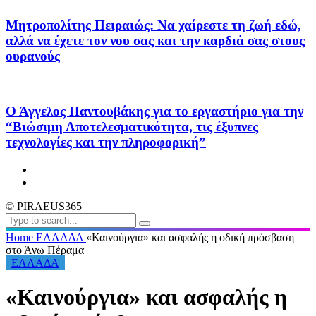
Μητροπολίτης Πειραιώς: Να χαίρεστε τη ζωή εδώ,
αλλά να έχετε τον νου σας και την καρδιά σας στους
ουρανούς
Ο Άγγελος Παντουβάκης για το εργαστήριο για την
“Βιώσιμη Αποτελεσματικότητα, τις έξυπνες
τεχνολογίες και την πληροφορική”
© PIRAEUS365
Home
ΕΛΛΑΔΑ
«Καινούργια» και ασφαλής η οδική πρόσβαση
στο Άνω Πέραμα
ΕΛΛΑΔΑ
«Καινούργια» και ασφαλής η