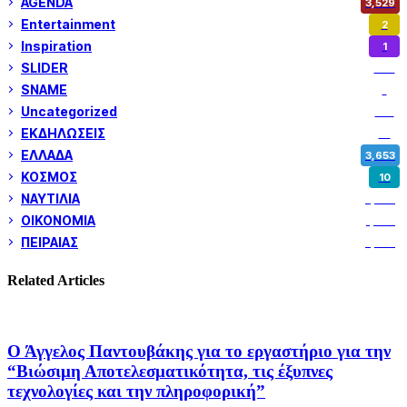
AGENDA
3,529
Entertainment
2
Inspiration
1
SLIDER
974
SNAME
1
Uncategorized
180
ΕΚΔΗΛΩΣΕΙΣ
14
ΕΛΛΑΔΑ
3,653
ΚΟΣΜΟΣ
10
ΝΑΥΤΙΛΙΑ
5,362
ΟΙΚΟΝΟΜΙΑ
1,802
ΠΕΙΡΑΙΑΣ
3,262
Related Articles
Ο Άγγελος Παντουβάκης για το εργαστήριο για την
“Βιώσιμη Αποτελεσματικότητα, τις έξυπνες
τεχνολογίες και την πληροφορική”