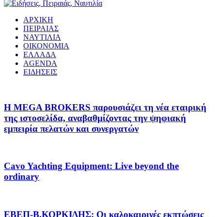
ΑΡΧΙΚΗ
ΠΕΙΡΑΙΑΣ
ΝΑΥΤΙΛΙΑ
ΟΙΚΟΝΟΜΙΑ
ΕΛΛΑΔΑ
AGENDA
ΕΙΔΗΣΕΙΣ
Η MEGA BROKERS παρουσιάζει τη νέα εταιρική
της ιστοσελίδα, αναβαθμίζοντας την ψηφιακή
εμπειρία πελατών και συνεργατών
Cavo Yachting Equipment: Live beyond the
ordinary
EΒΕΠ-Β.ΚΟΡΚΙΔΗΣ: Οι καλοκαιρινές εκπτώσεις