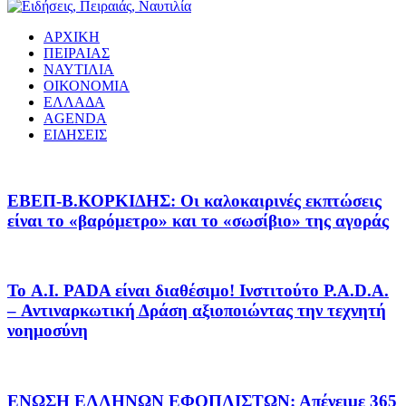
ΑΡΧΙΚΗ
ΠΕΙΡΑΙΑΣ
ΝΑΥΤΙΛΙΑ
ΟΙΚΟΝΟΜΙΑ
ΕΛΛΑΔΑ
AGENDA
ΕΙΔΗΣΕΙΣ
EΒΕΠ-Β.ΚΟΡΚΙΔΗΣ: Οι καλοκαιρινές εκπτώσεις
είναι το «βαρόμετρο» και το «σωσίβιο» της αγοράς
Το A.I. PADA είναι διαθέσιμο! Ινστιτούτο P.A.D.A.
– Αντιναρκωτική Δράση αξιοποιώντας την τεχνητή
νοημοσύνη
ΕΝΩΣΗ ΕΛΛΗΝΩΝ ΕΦΟΠΛΙΣΤΩΝ: Απένειμε 365