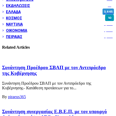
ΕΚΔΗΛΩΣΕΙΣ
14
ΕΛΛΑΔΑ
3,645
ΚΟΣΜΟΣ
10
ΝΑΥΤΙΛΙΑ
5,345
ΟΙΚΟΝΟΜΙΑ
1,797
ΠΕΙΡΑΙΑΣ
3,257
Related Articles
Συνάντηση Προέδρου ΣΒΑΠ με τον Αντιπρόεδρο
της Κυβέρνησης
Συνάντηση Προέδρου ΣΒΑΠ με τον Αντιπρόεδρο της
Κυβέρνησης– Κατάθεση προτάσεων για το...
By
piraeus365
Συνάντηση συνεργασίας Ε.Β.Ε.Π. με τον υπουργό