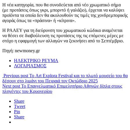
Η νέα κατηγορία, που θα συνοδεύεται από νέο χρωματικό σήμα
(με προτάσεις όπως γκρι, μπορντό ή γαλάζιο), έρχεται να καλύψει
προϊόντα τα οποία δεν θα ακολουθούν τις τιμές της χονδρεμπορικής
αγοράς όπως τα «πράσινα» ή «κίτρινα».
Η ΡΑΑΕΥ για τη διεύρυνση του χρωματικού κώδικα αναμένεται
να θέσει σε διαβούλευση τις προτάσεις της τις επόμενες μέρες με
στόχο η εφαρμογή των αλλαγών να ξεκινήσει από το Σεπτέμβριο.
Πηγή: newmoney.gr
ΗΛΕΚΤΡΙΚΟ ΡΕΥΜΑ
ΛΟΓΑΡΙΑΣΜΟΣ
Previous post
Το Art Explora Festival και το πλωτό μουσείο του θα
δέσουν στο λιμάνι του Πειραιά τον Οκτώβριο 2025
Next post
Το Επαγγελματικό Επιμελητήριο Αθηνών δίπλα στους
πληγέντες του Κρυονερίου
Share
Tweet
Pin
Share