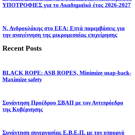
ΥΠΟΤΡΟΦΙΕΣ για το Ακαδημαϊκό έτος 2026-2027
Ν. Ανδρουλάκης στο ΕΕΑ: Επτά παρεμβάσεις για
την αναγέννηση της μικρομεσαίας επιχείρησης
Recent Posts
BLACK ROPE: ASB ROPES, Minimize snap-back-
Maximize safety
Συνάντηση Προέδρου ΣΒΑΠ με τον Αντιπρόεδρο
της Κυβέρνησης
Συνάντηση συνεργασίας Ε.Β.Ε.Π. με τον υπουργό