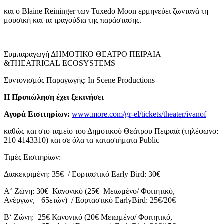
και ο
Blaine
Reininger
των
Tuxedo
Moon
ερμηνεύει ζωντανά τη
μουσική και τα τραγούδια της παράστασης.
Συμπαραγωγή ΔΗΜΟΤΙΚΟ ΘΕΑΤΡΟ ΠΕΙΡΑΙΑ
&
T
HEATRICAL
ECOSYSTEMS
Συντονισμός Παραγωγής:
In
Scene
Productions
H
Προπώληση έχει ξεκινήσει
Αγορά Εισιτηρίων:
www.more.com/gr-el/tickets/
theater/ivanof
καθώς και στο ταμείο του Δημοτικού Θεάτρου Πειραιά (τηλέφωνο:
210 4143310) και σε όλα τα καταστήματα Public
Τιμές Εισιτηρίων:
Διακεκριμένη: 35€ / Εορταστικό Early Bird: 30
€
Α
‘
Ζώνη: 30€ Κανονικό (25€ Μειωμένο/ Φοιτητικό,
Ανέργων, +65ετών) / Εορταστικό EarlyBird: 25
€
/20
€
Β
‘
Ζώνη: 25€ Κανονικό (20€ Μειωμένο/ Φοιτητικό,