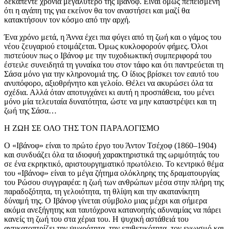
δεκαπέντε χρόνια μεγαλύτερό της Ιβάνοφ. Είναι όμως πεπεισμένη
ότι η αγάπη της για εκείνον θα τον αναστήσει και μαζί θα
κατακτήσουν τον κόσμο από την αρχή.
Ένα χρόνο μετά, η Άννα έχει πια φύγει από τη ζωή και ο γάμος του
νέου ζευγαριού ετοιμάζεται. Όμως κυκλοφορούν φήμες. Όλοι
πιστεύουν πως ο Ιβάνοφ με την τυχοδιωκτική συμπεριφορά του
έστειλε συνειδητά τη γυναίκα του στον τάφο και ότι παντρεύεται τη
Σάσα μόνο για την κληρονομιά της. Ο ίδιος βρίσκει τον εαυτό του
ανυπόφορο, αξιοθρήνητο και γελοίο. Θέλει να ακυρώσει όλα τα
σχέδια. Αλλά όταν αποτυγχάνει κι αυτή η προσπάθεια, του μένει
μόνο μία τελευταία δυνατότητα, ώστε να μην καταστρέψει και τη
ζωή της Σάσα…
Η ΖΩΗ ΣΕ ΟΛΟ ΤΗΣ ΤΟΝ ΠΑΡΑΛΟΓΙΣΜΟ
Ο «Ιβάνοφ» είναι το πρώτο έργο του Άντον Τσέχοφ (1860–1904)
και συνδυάζει όλα τα ιδιοφυή χαρακτηριστικά της ωριμότητάς του
σε ένα εκρηκτικό, αριστουργηματικό πρωτόλειο. Το κεντρικό θέμα
του «Ιβάνοφ» είναι το μέγα ζήτημα ολόκληρης της δραματουργίας
του Ρώσου συγγραφέα: η ζωή των ανθρώπων μέσα στην πλήρη της
παραδοξότητα, τη γελοιότητα, τη θλίψη και την ακατανίκητη
δύναμή της. Ο Ιβάνοφ γίνεται σύμβολο μιας μέχρι και σήμερα
ακόμα ανεξήγητης και ταυτόχρονα κατανοητής αδυναμίας να πάρει
κανείς τη ζωή του στα χέρια του. Η ψυχική αστάθειά του
αντικατοπτρίζει την ψυχρότητα, την επιθετικότητα, τον εγωισμό και