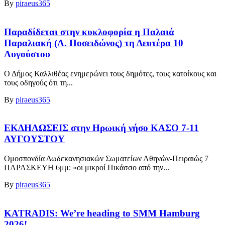
By
piraeus365
Παραδίδεται στην κυκλοφορία η Παλαιά
Παραλιακή (Λ. Ποσειδώνος) τη Δευτέρα 10
Αυγούστου
Ο Δήμος Καλλιθέας ενημερώνει τους δημότες, τους κατοίκους και
τους οδηγούς ότι τη...
By
piraeus365
ΕΚΔΗΛΩΣΕΙΣ στην Ηρωική νήσο ΚΑΣΟ 7-11
ΑΥΓΟΥΣΤΟΥ
Ομοσπονδία Δωδεκανησιακών Σωματείων Αθηνών-Πειραιώς 7
ΠΑΡΑΣΚΕΥΗ 6μμ: «οι μικροί Πικάσσο από την...
By
piraeus365
KATRADIS: We’re heading to SMM Hamburg
2026!