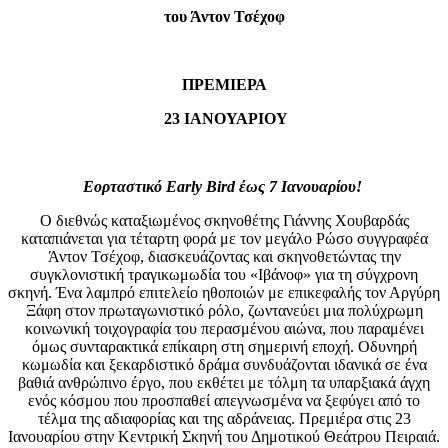
του Άντον Τσέχοφ
ΠΡΕΜΙΕΡΑ
23 ΙΑΝΟΥΑΡΙΟΥ
Εορταστικό
Early
Bird
έως 7 Ιανουαρίου!
Ο διεθνώς καταξιωμένος σκηνοθέτης Γιάννης Χουβαρδάς
καταπιάνεται για τέταρτη φορά με τον μεγάλο Ρώσο συγγραφέα
Άντον Τσέχοφ, διασκευάζοντας και σκηνοθετώντας την
συγκλονιστική τραγικωμωδία του «Ιβάνοφ» για τη σύγχρονη
σκηνή. Ένα λαμπρό επιτελείο ηθοποιών με επικεφαλής τον Αργύρη
Ξάφη στον πρωταγωνιστικό ρόλο, ζωντανεύει μια πολύχρωμη
κοινωνική τοιχογραφία του περασμένου αιώνα, που παραμένει
όμως συνταρακτικά επίκαιρη στη σημερινή εποχή. Οδυνηρή
κωμωδία και ξεκαρδιστικό δράμα συνδυάζονται ιδανικά σε ένα
βαθιά ανθρώπινο έργο, που εκθέτει με τόλμη τα υπαρξιακά άγχη
ενός κόσμου που προσπαθεί απεγνωσμένα να ξεφύγει από το
τέλμα της αδιαφορίας και της αδράνειας. Πρεμιέρα στις 23
Ιανουαρίου στην Κεντρική Σκηνή του Δημοτικού Θεάτρου Πειραιά.