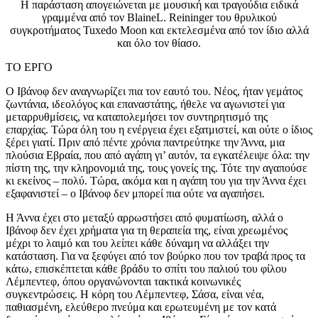
Η παράσταση απογειώνεται με μουσική και τραγούδια ειδικά
γραμμένα από τον
BlaineL
.
Reininger
του θρυλικού
συγκροτήματος
Tuxedo
Moon
και εκτελεσμένα από τον ίδιο αλλά
και όλο τον θίασο.
ΤΟ ΕΡΓΟ
Ο Ιβάνοφ δεν αναγνωρίζει πια τον εαυτό του. Νέος, ήταν γεμάτος
ζωντάνια, ιδεολόγος και επαναστάτης, ήθελε να αγωνιστεί για
μεταρρυθμίσεις, να καταπολεμήσει τον συντηρητισμό της
επαρχίας. Τώρα όλη του η ενέργεια έχει εξατμιστεί, και ούτε ο ίδιος
ξέρει γιατί. Πριν από πέντε χρόνια παντρεύτηκε την Άννα, μια
πλούσια Εβραία, που από αγάπη γι’ αυτόν, τα εγκατέλειψε όλα: την
πίστη της, την κληρονομιά της, τους γονείς της. Τότε την αγαπούσε
κι εκείνος
–
πολύ. Τώρα, ακόμα και η αγάπη του για την Άννα έχει
εξαφανιστεί
–
ο Ιβάνοφ δεν μπορεί πια ούτε να αγαπήσει.
Η Άννα έχει στο μεταξύ αρρωστήσει από φυματίωση, αλλά ο
Ιβάνοφ δεν έχει χρήματα για τη θεραπεία της, είναι χρεωμένος
μέχρι το λαιμό και του λείπει κάθε δύναμη να αλλάξει την
κατάσταση. Για να ξεφύγει από τον βούρκο που τον τραβά προς τα
κάτω, επισκέπτεται κάθε βράδυ το σπίτι του παλιού του φίλου
Λέμπεντεφ, όπου οργανώνονται τακτικά κοινωνικές
συγκεντρώσεις. Η κόρη του Λέμπεντεφ, Σάσα, είναι νέα,
παθιασμένη, ελεύθερο πνεύμα και ερωτευμένη με τον κατά