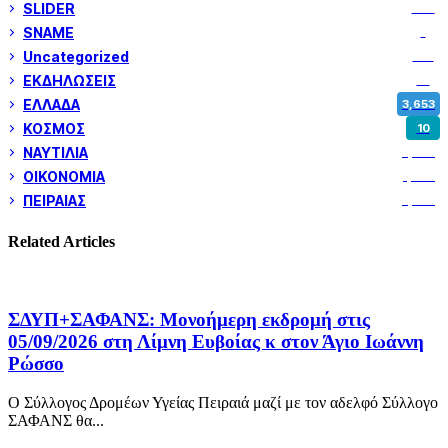
SLIDER
974
SNAME
1
Uncategorized
180
ΕΚΔΗΛΩΣΕΙΣ
14
ΕΛΛΑΔΑ
3,653
ΚΟΣΜΟΣ
10
ΝΑΥΤΙΛΙΑ
5,362
ΟΙΚΟΝΟΜΙΑ
1,802
ΠΕΙΡΑΙΑΣ
3,262
Related Articles
ΣΔΥΠ+ΣΑΦΑΝΣ: Μονοήμερη εκδρομή στις
05/09/2026 στη Λίμνη Ευβοίας κ στον Άγιο Ιωάννη
Ρώσσο
Ο Σύλλογος Δρομέων Υγείας Πειραιά μαζί με τον αδελφό Σύλλογο
ΣΑΦΑΝΣ θα...