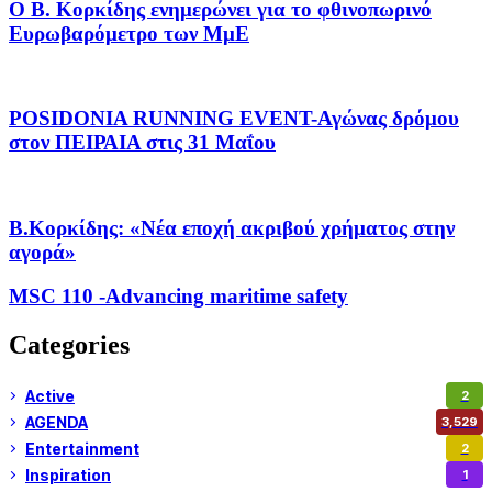
Ο Β. Κορκίδης ενημερώνει για το φθινοπωρινό
Ευρωβαρόμετρο των ΜμΕ
POSIDONIA RUNNING EVENT-Αγώνας δρόμου
στον ΠΕΙΡΑΙΑ στις 31 Μαΐου
Β.Κορκίδης: «Νέα εποχή ακριβού χρήματος στην
αγορά»
MSC 110 -Advancing maritime safety
Categories
Active
2
AGENDA
3,529
Entertainment
2
Inspiration
1