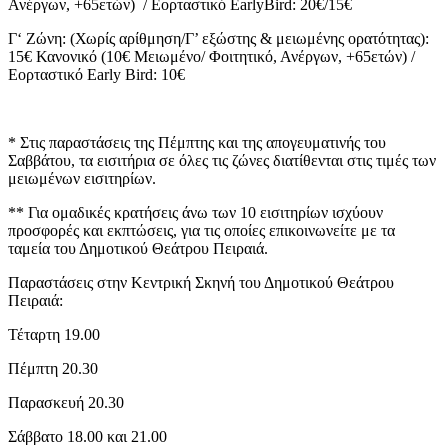
Ανέργων, +65ετών) / Εορταστικό EarlyBird: 20
€
/15€
Γ
‘
Ζώνη: (Χωρίς αρίθμηση/Γ’ εξώστης & μειωμένης ορατότητας):
15€ Κανονικό (10€ Μειωμένο/ Φοιτητικό, Ανέργων, +65ετών) /
Εορταστικό Early Bird: 10€
* Στις παραστάσεις της Πέμπτης και της απογευματινής του
Σαββάτου, τα εισιτήρια σε όλες τις ζώνες διατίθενται στις τιμές των
μειωμένων εισιτηρίων.
** Για ομαδικές κρατήσεις άνω των 10 εισιτηρίων ισχύουν
προσφορές και εκπτώσεις, για τις οποίες επικοινωνείτε με τα
ταμεία του Δημοτικού Θεάτρου Πειραιά.
Παραστάσεις στην Κεντρική Σκηνή του Δημοτικού Θεάτρου
Πειραιά:
Τέταρτη 19.00
Πέμπτη 20.30
Παρασκευή 20.30
Σάββατο 18.00 και 21.00