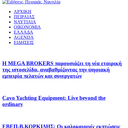
ΑΡΧΙΚΗ
ΠΕΙΡΑΙΑΣ
ΝΑΥΤΙΛΙΑ
ΟΙΚΟΝΟΜΙΑ
ΕΛΛΑΔΑ
AGENDA
ΕΙΔΗΣΕΙΣ
Η MEGA BROKERS παρουσιάζει τη νέα εταιρική
της ιστοσελίδα, αναβαθμίζοντας την ψηφιακή
εμπειρία πελατών και συνεργατών
Cavo Yachting Equipment: Live beyond the
ordinary
EΒΕΠ-Β.ΚΟΡΚΙΔΗΣ: Οι καλοκαιρινές εκπτώσεις