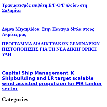
Τραυματισμός επιβάτη Ε/Γ-Ο/Γ πλοίου στη
Σαλαμίνα
Δόμνα Μιχαηλίδου: Στην Παναγιά δίπλα στους
Ακρίτες μας
ΠΡΟΓΡΑΜΜΑ ΔΙΑΔΙΚΤΥΑΚΩΝ ΣΕΜΙΝΑΡΙΩΝ
ΠΙΣΤΟΠΟΙΗΣΗΣ ΓΙΑ ΤΗ ΝΕΑ ΔΙΚΗΓΟΡΙΚΗ
ΥΛΗ
𝗖𝗮𝗽𝗶𝘁𝗮𝗹 𝗦𝗵𝗶𝗽 𝗠𝗮𝗻𝗮𝗴𝗲𝗺𝗲𝗻𝘁, 𝗞
𝗦𝗵𝗶𝗽𝗯𝘂𝗶𝗹𝗱𝗶𝗻𝗴 𝗮𝗻𝗱 𝗟𝗥 𝘁𝗮𝗿𝗴𝗲𝘁 𝘀𝗰𝗮𝗹𝗮𝗯𝗹𝗲
𝘄𝗶𝗻𝗱-𝗮𝘀𝘀𝗶𝘀𝘁𝗲𝗱 𝗽𝗿𝗼𝗽𝘂𝗹𝘀𝗶𝗼𝗻 𝗳𝗼𝗿 𝗠𝗥 𝘁𝗮𝗻𝗸𝗲𝗿
𝘀𝗲𝗰𝘁𝗼𝗿
Categories