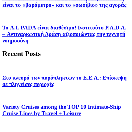
είναι το «βαρόμετρο» και το «σωσίβιο» της αγοράς
Το A.I. PADA είναι διαθέσιμο! Ινστιτούτο P.A.D.A.
– Αντιναρκωτική Δράση αξιοποιώντας την τεχνητή
νοημοσύνη
Recent Posts
Στο πλευρό των πυρόπληκτων το Ε.Ε.Α.: Επίσκεψη
σε πληγείσες περιοχές
Variety Cruises among the TOP 10 Intimate-Ship
Cruise Lines by Travel + Leisure