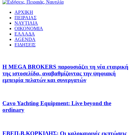
ΑΡΧΙΚΗ
ΠΕΙΡΑΙΑΣ
ΝΑΥΤΙΛΙΑ
ΟΙΚΟΝΟΜΙΑ
ΕΛΛΑΔΑ
AGENDA
ΕΙΔΗΣΕΙΣ
Η MEGA BROKERS παρουσιάζει τη νέα εταιρική
της ιστοσελίδα, αναβαθμίζοντας την ψηφιακή
εμπειρία πελατών και συνεργατών
Cavo Yachting Equipment: Live beyond the
ordinary
EΒΕΠ-Β.ΚΟΡΚΙΔΗΣ: Οι καλοκαιρινές εκπτώσεις