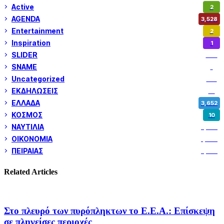
Active
2
AGENDA
3,528
Entertainment
2
Inspiration
1
SLIDER
974
SNAME
1
Uncategorized
180
ΕΚΔΗΛΩΣΕΙΣ
14
ΕΛΛΑΔΑ
3,652
ΚΟΣΜΟΣ
10
ΝΑΥΤΙΛΙΑ
5,358
ΟΙΚΟΝΟΜΙΑ
1,800
ΠΕΙΡΑΙΑΣ
3,259
Related Articles
Στο πλευρό των πυρόπληκτων το Ε.Ε.Α.: Επίσκεψη
σε πληγείσες περιοχές