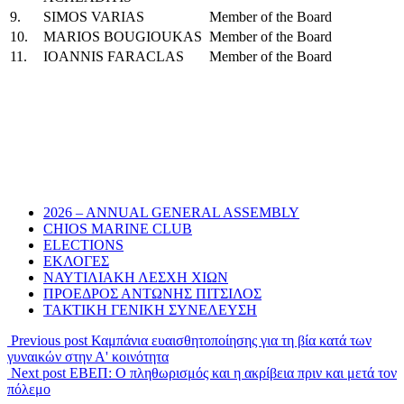
9.
SIMOS VARIAS
Member of the Board
10.
MARIOS BOUGIOUKAS
Member of the Board
11.
IOANNIS FARACLAS
Member of the Board
2026 – ANNUAL GENERAL ASSEMBLY
CHIOS MARINE CLUB
ELECTIONS
ΕΚΛΟΓΕΣ
ΝΑΥΤΙΛΙΑΚΗ ΛΕΣΧΗ ΧΙΩΝ
ΠΡΟΕΔΡΟΣ ΑΝΤΩΝΗΣ ΠΙΤΣΙΛΟΣ
ΤΑΚΤΙΚΗ ΓΕΝΙΚΗ ΣΥΝΕΛΕΥΣΗ
Previous post
Καμπάνια ευαισθητοποίησης για τη βία κατά των
γυναικών στην Α' κοινότητα
Next post
ΕΒΕΠ: Ο πληθωρισμός και η ακρίβεια πριν και μετά τον
πόλεμο