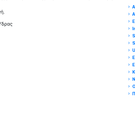
A
ή.
E
Ύδρας
I
S
U
Ν
Π