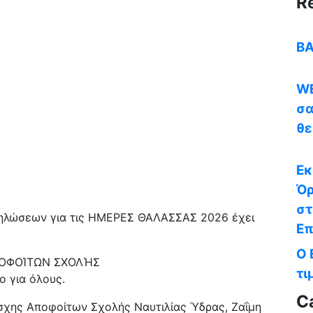
R
BA
WE
σα
θε
Εκ
Όρ
στ
δηλώσεων για τις ΗΜΕΡΕΣ ΘΑΛΑΣΣΑΣ 2026 έχει
Επ
Ο 
ΠΟΦΟΊΤΩΝ ΣΧΟΛΉΣ
τι
 για όλους.
C
σχης Αποφοίτων Σχολής Ναυτιλίας Ύδρας, Ζαΐμη