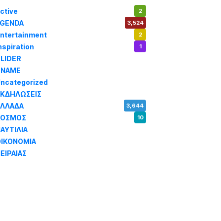
ctive
2
AGENDA
3,524
ntertainment
2
nspiration
1
LIDER
971
SNAME
1
ncategorized
180
ΕΚΔΗΛΩΣΕΙΣ
14
ΕΛΛΑΔΑ
3,644
ΚΟΣΜΟΣ
10
ΑΥΤΙΛΙΑ
5,344
ΟΙΚΟΝΟΜΙΑ
1,795
ΕΙΡΑΙΑΣ
3,257