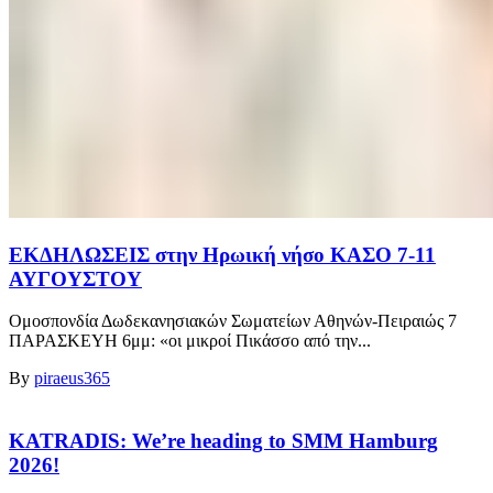
ΕΚΔΗΛΩΣΕΙΣ στην Ηρωική νήσο ΚΑΣΟ 7-11
ΑΥΓΟΥΣΤΟΥ
Ομοσπονδία Δωδεκανησιακών Σωματείων Αθηνών-Πειραιώς 7
ΠΑΡΑΣΚΕΥΗ 6μμ: «οι μικροί Πικάσσο από την...
By
piraeus365
KATRADIS: We’re heading to SMM Hamburg
2026!