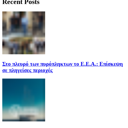
Recent Posts
Στο πλευρό των πυρόπληκτων το Ε.Ε.Α.: Επίσκεψη
σε πληγείσες περιοχές