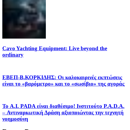
Cavo Yachting Equipment: Live beyond the
ordinary
EΒΕΠ-Β.ΚΟΡΚΙΔΗΣ: Οι καλοκαιρινές εκπτώσεις
είναι το «βαρόμετρο» και το «σωσίβιο» της αγοράς
Το A.I. PADA είναι διαθέσιμο! Ινστιτούτο P.A.D.A.
– Αντιναρκωτική Δράση αξιοποιώντας την τεχνητή
νοημοσύνη