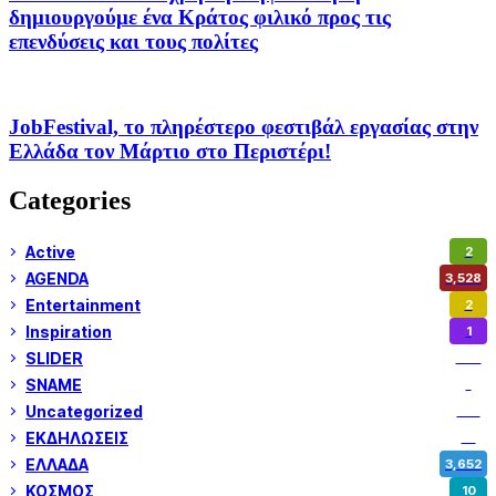
δημιουργούμε ένα Κράτος φιλικό προς τις
επενδύσεις και τους πολίτες
JobFestival, το πληρέστερο φεστιβάλ εργασίας στην
Ελλάδα τον Μάρτιο στο Περιστέρι!
Categories
Active
2
AGENDA
3,528
Entertainment
2
Inspiration
1
SLIDER
974
SNAME
1
Uncategorized
180
ΕΚΔΗΛΩΣΕΙΣ
14
ΕΛΛΑΔΑ
3,652
ΚΟΣΜΟΣ
10