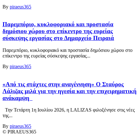
By
piraeus365
Παρεμπόριο, κυκλοφοριακό και προστασία
δημόσιου χώρου στο επίκεντρο της ευρείας
σύσκεψης εργασίας στο Δημαρχείο Πειραιά
Παρεμπόριο, κυκλοφοριακό και προστασία δημόσιου χώρου στο
επίκεντρο της ευρείας σύσκεψης εργασίας...
By
piraeus365
«Από τις στάχτες στην αναγέννηση» Ο Σταύρος
Λάλιζας μιλά για την ηγεσία και την επιχειρηματική
ανάκαμψη
Την Τετάρτη 1η Ιουλίου 2026, η LALIZAS φιλοξένησε στις νέες
της...
By
piraeus365
© PIRAEUS365