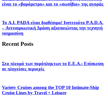
είναι το «βαρόμετρο» και το «σωσίβιο» της αγοράς
Το A.I. PADA είναι διαθέσιμο! Ινστιτούτο P.A.D.A.
– Αντιναρκωτική Δράση αξιοποιώντας την τεχνητή
νοημοσύνη
Recent Posts
Στο πλευρό των πυρόπληκτων το Ε.Ε.Α.: Επίσκεψη
σε πληγείσες περιοχές
Variety Cruises among the TOP 10 Intimate-Ship
Cruise Lines by Travel + Leisure