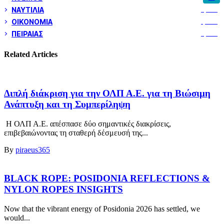
ΝΑΥΤΙΛΙΑ
5,358
ΟΙΚΟΝΟΜΙΑ
1,800
ΠΕΙΡΑΙΑΣ
3,259
Related Articles
Διπλή διάκριση για την ΟΛΠ Α.Ε. για τη Βιώσιμη
Ανάπτυξη και τη Συμπερίληψη
Η ΟΛΠ Α.Ε. απέσπασε δύο σημαντικές διακρίσεις,
επιβεβαιώνοντας τη σταθερή δέσμευσή της...
By
piraeus365
BLACK ROPE: POSIDONIA REFLECTIONS &
NYLON ROPES INSIGHTS
Now that the vibrant energy of Posidonia 2026 has settled, we
would...