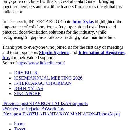
Singapore concluded with a successful Gala Dinner, bringing
together members and maritime leaders from across the global dry
bulk sector.
In his speech, INTERCARGO Chair
John Xylas
highlighted the
importance of collaboration, safety, operational excellence and
practical decarbonisation solutions for the industry, while
recognising Singapore’s role as a leading global maritime hub.
Thank you to everyone who joined us for the first day of meetings
and to our sponsors
ShipIn Systems
and
International Registries,
Inc.
for their valued support.
Source
https://www.linkedin.com/
DRY BULK
ICSEMIANNUAL MEETING 2026
INTERCARGO CHAIRMAN
JOHN XYLAS
SINGAPORE
Previous post
STAVROS LALIZAS supports
#WearYourLifejacketAtWorkDay
Next post
ΕΝΩΣΗ ΑΠΑΝΤΑΧΟΥ ΜΑΝΙΑΤΩΝ-Πρόσκληση
Share
Tweet