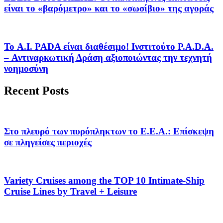
είναι το «βαρόμετρο» και το «σωσίβιο» της αγοράς
Το A.I. PADA είναι διαθέσιμο! Ινστιτούτο P.A.D.A.
– Αντιναρκωτική Δράση αξιοποιώντας την τεχνητή
νοημοσύνη
Recent Posts
Στο πλευρό των πυρόπληκτων το Ε.Ε.Α.: Επίσκεψη
σε πληγείσες περιοχές
Variety Cruises among the TOP 10 Intimate-Ship
Cruise Lines by Travel + Leisure