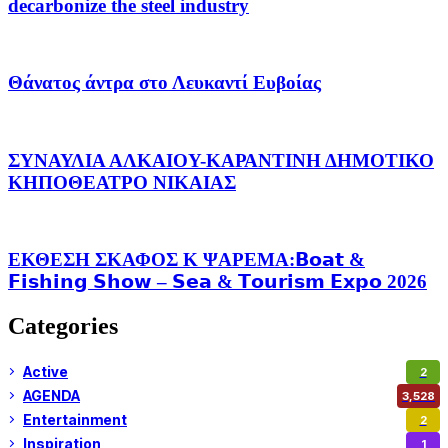
decarbonize the steel industry
Θάνατος άντρα στο Λευκαντί Ευβοίας
ΣΥΝΑΥΛΙΑ ΑΛΚΑΙΟΥ-ΚΑΡΑΝΤΙΝΗ ΔΗΜΟΤΙΚΟ
ΚΗΠΟΘΕΑΤΡΟ ΝΙΚΑΙΑΣ
ΕΚΘΕΣΗ ΣΚΑΦΟΣ Κ ΨΑΡΕΜΑ:𝗕𝗼𝗮𝘁 &
𝗙𝗶𝘀𝗵𝗶𝗻𝗴 𝗦𝗵𝗼𝘄 – 𝗦𝗲𝗮 & 𝗧𝗼𝘂𝗿𝗶𝘀𝗺 𝗘𝘅𝗽𝗼 2026
Categories
Active
2
AGENDA
3,528
Entertainment
2
Inspiration
1