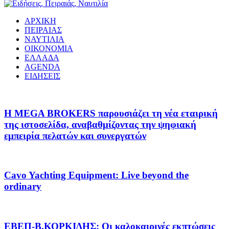
ΑΡΧΙΚΗ
ΠΕΙΡΑΙΑΣ
ΝΑΥΤΙΛΙΑ
ΟΙΚΟΝΟΜΙΑ
ΕΛΛΑΔΑ
AGENDA
ΕΙΔΗΣΕΙΣ
Η MEGA BROKERS παρουσιάζει τη νέα εταιρική
της ιστοσελίδα, αναβαθμίζοντας την ψηφιακή
εμπειρία πελατών και συνεργατών
Cavo Yachting Equipment: Live beyond the
ordinary
EΒΕΠ-Β.ΚΟΡΚΙΔΗΣ: Οι καλοκαιρινές εκπτώσεις