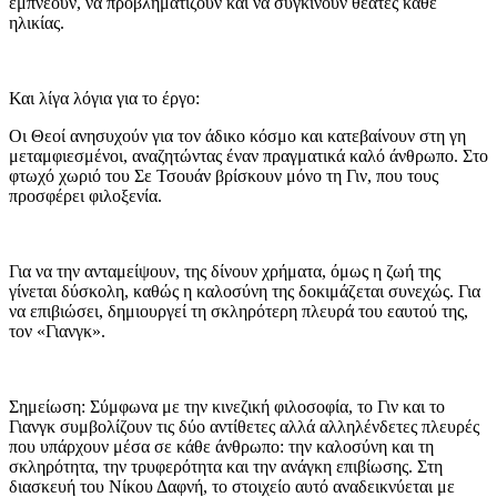
εμπνέουν, να προβληματίζουν και να συγκινούν θεατές κάθε
ηλικίας.
Και λίγα λόγια για το έργο:
Οι Θεοί ανησυχούν για τον άδικο κόσμο και κατεβαίνουν στη γη
μεταμφιεσμένοι, αναζητώντας έναν πραγματικά καλό άνθρωπο. Στο
φτωχό χωριό του Σε Τσουάν βρίσκουν μόνο τη Γιν, που τους
προσφέρει φιλοξενία.
Για να την ανταμείψουν, της δίνουν χρήματα, όμως η ζωή της
γίνεται δύσκολη, καθώς η καλοσύνη της δοκιμάζεται συνεχώς. Για
να επιβιώσει, δημιουργεί τη σκληρότερη πλευρά του εαυτού της,
τον «Γιανγκ».
Σημείωση: Σύμφωνα με την κινεζική φιλοσοφία, το Γιν και το
Γιανγκ συμβολίζουν τις δύο αντίθετες αλλά αλληλένδετες πλευρές
που υπάρχουν μέσα σε κάθε άνθρωπο: την καλοσύνη και τη
σκληρότητα, την τρυφερότητα και την ανάγκη επιβίωσης. Στη
διασκευή του Νίκου Δαφνή, το στοιχείο αυτό αναδεικνύεται με