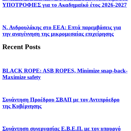
ΥΠΟΤΡΟΦΙΕΣ για το Ακαδημαϊκό έτος 2026-2027
Ν. Ανδρουλάκης στο ΕΕΑ: Επτά παρεμβάσεις για
την αναγέννηση της μικρομεσαίας επιχείρησης
Recent Posts
BLACK ROPE: ASB ROPES, Minimize snap-back-
Maximize safety
Συνάντηση Προέδρου ΣΒΑΠ με τον Αντιπρόεδρο
της Κυβέρνησης
Συνάντηση συνεργασίας Ε.Β.Ε.Π. με τον υπουργό