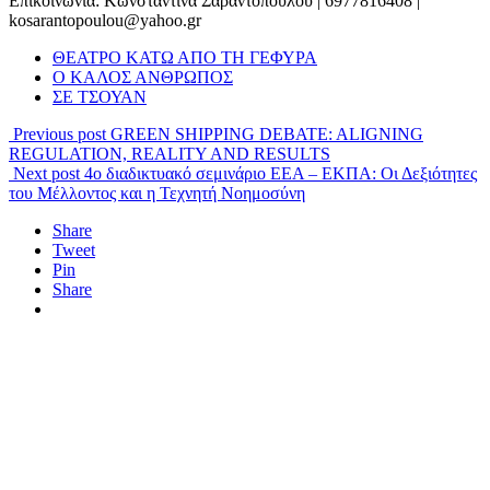
Επικοινωνία: Kωνσταντίνα Σαραντοπούλου | 6977816408 |
kosarantopoulou@yahoo.gr
ΘΕΑΤΡΟ ΚΑΤΩ ΑΠΟ ΤΗ ΓΕΦΥΡΑ
Ο ΚΑΛΟΣ ΑΝΘΡΩΠΟΣ
ΣΕ ΤΣΟΥΑΝ
Previous post
GREEN SHIPPING DEBATE: ALIGNING
REGULATION, REALITY AND RESULTS
Next post
4ο διαδικτυακό σεμινάριο ΕΕΑ – ΕΚΠΑ: Οι Δεξιότητες
του Μέλλοντος και η Τεχνητή Νοημοσύνη
Share
Tweet
Pin
Share