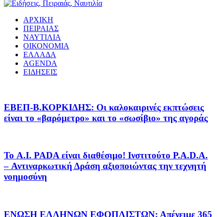
ΑΡΧΙΚΗ
ΠΕΙΡΑΙΑΣ
ΝΑΥΤΙΛΙΑ
ΟΙΚΟΝΟΜΙΑ
ΕΛΛΑΔΑ
AGENDA
ΕΙΔΗΣΕΙΣ
EΒΕΠ-Β.ΚΟΡΚΙΔΗΣ: Οι καλοκαιρινές εκπτώσεις
είναι το «βαρόμετρο» και το «σωσίβιο» της αγοράς
Το A.I. PADA είναι διαθέσιμο! Ινστιτούτο P.A.D.A.
– Αντιναρκωτική Δράση αξιοποιώντας την τεχνητή
νοημοσύνη
ΕΝΩΣΗ ΕΛΛΗΝΩΝ ΕΦΟΠΛΙΣΤΩΝ: Απένειμε 365