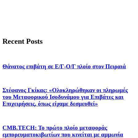
Recent Posts
Θάνατος επιβάτη σε Ε/Γ-Ο/Γ πλοίο στον Πειραιά
Στέφανος Γκίκας: «Ολοκληρώθηκαν οι πληρωμές
του Μεταφορικού Ισοδυνάμου για Επιβάτες και
Επιχειρήσεις, όπως είχαμε δεσμευθεί»
CMB.TECH: To πρώτο πλοίο μεταφοράς
εμπορευματοκιβωτίων που κινείται με αμμωνία