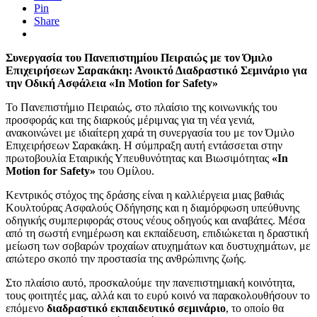
Pin
Share
Συνεργασία του Πανεπιστημίου Πειραιώς με τον Όμιλο
Επιχειρήσεων Σαρακάκη: Ανοικτό Διαδραστικό Σεμινάριο για
την Οδική Ασφάλεια «In Motion for Safety»
Το Πανεπιστήμιο Πειραιώς, στο πλαίσιο της κοινωνικής του
προσφοράς και της διαρκούς μέριμνας για τη νέα γενιά,
ανακοινώνει με ιδιαίτερη χαρά τη συνεργασία του με τον Όμιλο
Επιχειρήσεων Σαρακάκη. Η σύμπραξη αυτή εντάσσεται στην
πρωτοβουλία Εταιρικής Υπευθυνότητας και Βιωσιμότητας
«In
Motion for Safety»
του Ομίλου.
Κεντρικός στόχος της δράσης είναι η καλλιέργεια μιας βαθιάς
Κουλτούρας Ασφαλούς Οδήγησης και η διαμόρφωση υπεύθυνης
οδηγικής συμπεριφοράς στους νέους οδηγούς και αναβάτες. Μέσα
από τη σωστή ενημέρωση και εκπαίδευση, επιδιώκεται η δραστική
μείωση των σοβαρών τροχαίων ατυχημάτων και δυστυχημάτων, με
απώτερο σκοπό την προστασία της ανθρώπινης ζωής.
Στο πλαίσιο αυτό, προσκαλούμε την πανεπιστημιακή κοινότητα,
τους φοιτητές μας, αλλά και το ευρύ κοινό να παρακολουθήσουν το
επόμενο
διαδραστικό εκπαιδευτικό σεμινάριο
, το οποίο θα