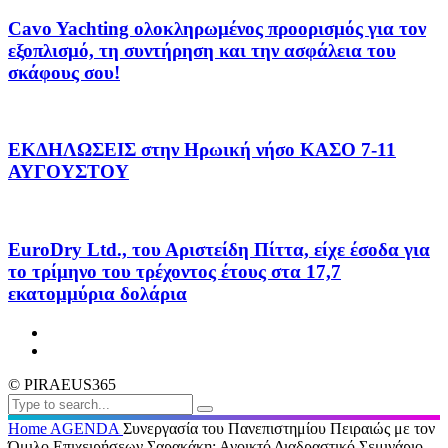
Cavo Yachting ολοκληρωμένος προορισμός για τον
εξοπλισμό, τη συντήρηση και την ασφάλεια του
σκάφους σου!
ΕΚΔΗΛΩΣΕΙΣ στην Ηρωική νήσο ΚΑΣΟ 7-11
ΑΥΓΟΥΣΤΟΥ
EuroDry Ltd., του Αριστείδη Πίττα, είχε έσοδα για
το τρίμηνο του τρέχοντος έτους στα 17,7
εκατομμύρια δολάρια
© PIRAEUS365
Home
AGENDA
Συνεργασία του Πανεπιστημίου Πειραιώς με τον
Όμιλο Επιχειρήσεων Σαρακάκη: Ανοικτό Διαδραστικό Σεμινάριο