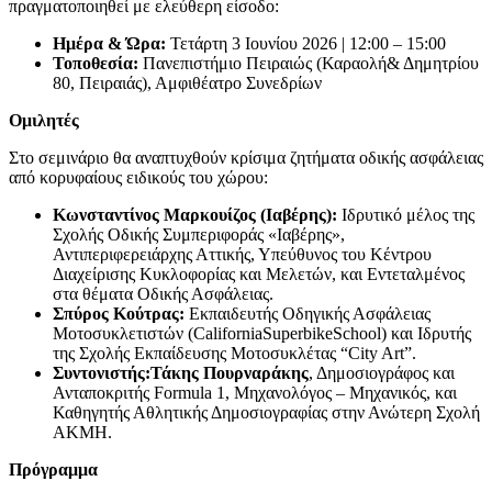
πραγματοποιηθεί με ελεύθερη είσοδο:
Ημέρα & Ώρα:
Τετάρτη 3 Ιουνίου 2026 | 12:00 – 15:00
Τοποθεσία:
Πανεπιστήμιο Πειραιώς (Καραολή& Δημητρίου
80, Πειραιάς), Αμφιθέατρο Συνεδρίων
Ομιλητές
Στο σεμινάριο θα αναπτυχθούν κρίσιμα ζητήματα οδικής ασφάλειας
από κορυφαίους ειδικούς του χώρου:
Κωνσταντίνος Μαρκουίζος (Ιαβέρης):
Ιδρυτικό μέλος της
Σχολής Οδικής Συμπεριφοράς «Ιαβέρης»,
Αντιπεριφερειάρχης Αττικής, Υπεύθυνος του Κέντρου
Διαχείρισης Κυκλοφορίας και Μελετών, και Εντεταλμένος
στα θέματα Οδικής Ασφάλειας.
Σπύρος Κούτρας:
Εκπαιδευτής Οδηγικής Ασφάλειας
Μοτοσυκλετιστών (CaliforniaSuperbikeSchool) και Ιδρυτής
της Σχολής Εκπαίδευσης Μοτοσυκλέτας “City Art”.
Συντονιστής:Τάκης Πουρναράκης
, Δημοσιογράφος και
Ανταποκριτής Formula 1, Μηχανολόγος – Μηχανικός, και
Καθηγητής Αθλητικής Δημοσιογραφίας στην Ανώτερη Σχολή
ΑΚΜΗ.
Πρόγραμμα