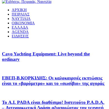
ΑΡΧΙΚΗ
ΠΕΙΡΑΙΑΣ
ΝΑΥΤΙΛΙΑ
ΟΙΚΟΝΟΜΙΑ
ΕΛΛΑΔΑ
AGENDA
ΕΙΔΗΣΕΙΣ
Cavo Yachting Equipment: Live beyond the
ordinary
EΒΕΠ-Β.ΚΟΡΚΙΔΗΣ: Οι καλοκαιρινές εκπτώσεις
είναι το «βαρόμετρο» και το «σωσίβιο» της αγοράς
Το A.I. PADA είναι διαθέσιμο! Ινστιτούτο P.A.D.A.
– Αντιναρκωτική Δράση αξιοποιώντας την τεχνητή