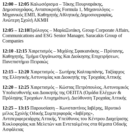
12:00 – 12:05
Καλωσόρισμα – Τάκης Πουρναράκης,
Δημοσιογράφος, Ανταποκριτής Formula 1, Μηχανολόγος –
Μηχανικός ΕΜΠ, Καθηγητής Αθλητικής Δημοσιογραφίας,
Ανώτερη Σχολή ΑΚΜΗ
12:05 – 12:10
Πρόλογος – ΜαρίαΞυτάκη, Group Corporate Affairs,
Communications and ESG Senior Manager, Saracakis Group of
Companies
12:10 -12:15
Χαιρετισμός – Μιχάλης Σφακιανάκης – Πρύτανης,
Καθηγητής, Τμήμα Οργάνωσης Και Διοίκησης Επιχειρήσεων,
Πανεπιστήμιο Πειραιώς
12:15 – 12:20
Χαιρετισμός – Σωτήρης Καλταμπάνης, Ταξίαρχος
της Ελληνικής Αστυνομίας και Διοικητής της Τροχαίας Αττικής
12:20 – 12:25
Χαιρετισμός – Κώστας Πετρόπουλος, Αστυνομικός
Υποδιευθυντής και Διοικητής της ΟΕΠΤΑ (Ομάδα Ελέγχων &
Πρόληψης Τροχαίων Ατυχημάτων), Διεύθυνση Τροχαίας Αττικής
12:25 – 13:15
Παρουσίαση – Κωνσταντίνος Ιαβέρης, Ιδρυτικό
μέλος Σχολής Οδικής Συμπεριφοράς «Ιαβέρης»,
Αντιπεριφερειάρχης Αττικής, Υπεύθυνος του Κέντρου Διαχείρισης
Κυκλοφορίας και Μελετών και Εντεταλμένος στα θέματα Οδικής
Ασφάλειας