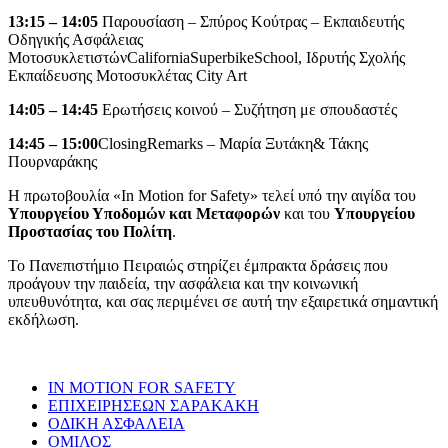
13:15 – 14:05
Παρουσίαση – Σπύρος Κούτρας – Εκπαιδευτής
Οδηγικής Ασφάλειας
ΜοτοσυκλετιστώνCaliforniaSuperbikeSchool, Ιδρυτής Σχολής
Εκπαίδευσης Μοτοσυκλέτας City Art
14:05 – 14:45
Ερωτήσεις κοινού – Συζήτηση με σπουδαστές
14:45 – 15:00
ClosingRemarks – Μαρία Ξυτάκη& Τάκης
Πουρναράκης
Η πρωτοβουλία «In Motion for Safety» τελεί υπό την αιγίδα του
Υπουργείου Υποδομών και Μεταφορών
και του
Υπουργείου
Προστασίας του Πολίτη
.
Το Πανεπιστήμιο Πειραιώς στηρίζει έμπρακτα δράσεις που
προάγουν την παιδεία, την ασφάλεια και την κοινωνική
υπευθυνότητα, και σας περιμένει σε αυτή την εξαιρετικά σημαντική
εκδήλωση.
IN MOTION FOR SAFETY
ΕΠΙΧΕΙΡΗΣΕΩΝ ΣΑΡΑΚΑΚΗ
ΟΔΙΚΗ ΑΣΦΑΛΕΙΑ
ΟΜΙΛΟΣ