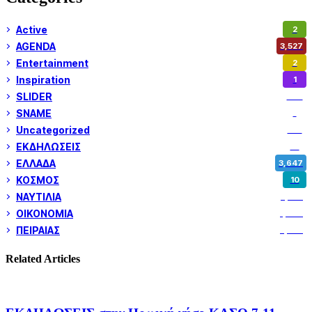
Active
2
AGENDA
3,527
Entertainment
2
Inspiration
1
SLIDER
973
SNAME
1
Uncategorized
180
ΕΚΔΗΛΩΣΕΙΣ
14
ΕΛΛΑΔΑ
3,647
ΚΟΣΜΟΣ
10
ΝΑΥΤΙΛΙΑ
5,355
ΟΙΚΟΝΟΜΙΑ
1,799
ΠΕΙΡΑΙΑΣ
3,259
Related Articles