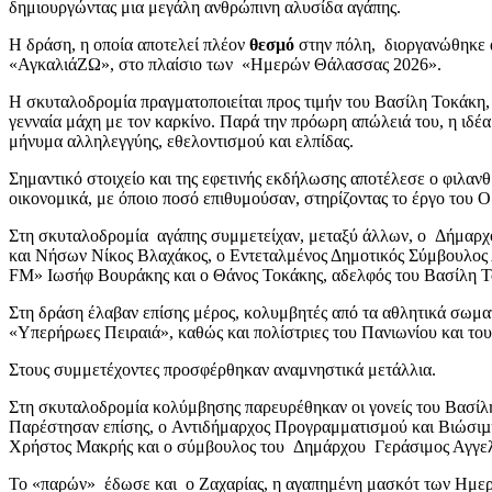
δημιουργώντας μια μεγάλη ανθρώπινη αλυσίδα αγάπης.
Η δράση, η οποία αποτελεί πλέον
θεσμό
στην πόλη, διοργανώθηκε α
«ΑγκαλιάΖΩ», στο πλαίσιο των «Ημερών Θάλασσας 2026».
Η σκυταλοδρομία πραγματοποιείται προς τιμήν του Βασίλη Τοκάκη, 
γενναία μάχη με τον καρκίνο. Παρά την πρόωρη απώλειά του, η ιδέα 
μήνυμα αλληλεγγύης, εθελοντισμού και ελπίδας.
Σημαντικό στοιχείο και της εφετινής εκδήλωσης αποτέλεσε ο φιλαν
οικονομικά, με όποιο ποσό επιθυμούσαν, στηρίζοντας το έργο του
Στη σκυταλοδρομία αγάπης συμμετείχαν, μεταξύ άλλων, ο Δήμαρχος
και Νήσων Νίκος Βλαχάκος, ο Εντεταλμένος Δημοτικός Σύμβουλος 
FM» Ιωσήφ Βουράκης και ο Θάνος Τοκάκης, αδελφός του Βασίλη Τ
Στη δράση έλαβαν επίσης μέρος, κολυμβητές από τα αθλητικά σωματ
«Υπερήρωες Πειραιά», καθώς και πολίστριες του Πανιωνίου και του
Στους συμμετέχοντες προσφέρθηκαν αναμνηστικά μετάλλια.
Στη σκυταλοδρομία κολύμβησης παρευρέθηκαν οι γονείς του Βασίλη
Παρέστησαν επίσης, ο Αντιδήμαρχος Προγραμματισμού και Βιώσιµη
Χρήστος Μακρής και ο σύμβουλος του Δημάρχου Γεράσιμος Αγγελ
Το «παρών» έδωσε και ο Ζαχαρίας, η αγαπημένη μασκότ των Ημερ