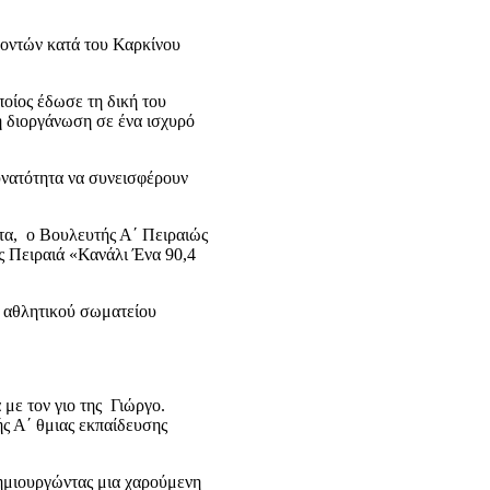
λοντών κατά του Καρκίνου
οίος έδωσε τη δική του
τη διοργάνωση σε ένα ισχυρό
υνατότητα να συνεισφέρουν
τα, ο Βουλευτής Α΄ Πειραιώς
 Πειραιά «Κανάλι Ένα 90,4
υ αθλητικού σωματείου
με τον γιο της Γιώργο.
ς Α΄ θμιας εκπαίδευσης
ημιουργώντας μια χαρούμενη