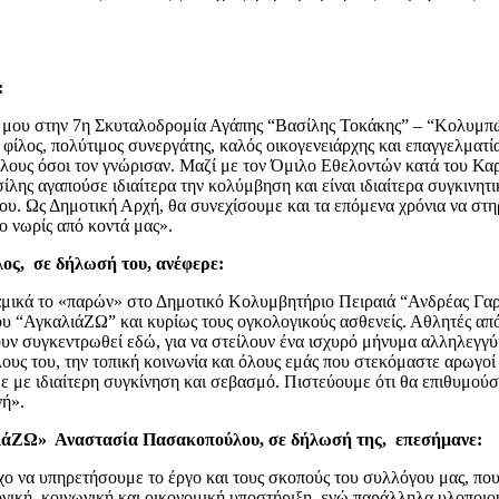
:
 μου στην 7η Σκυταλοδρομία Αγάπης “Βασίλης Τοκάκης” – “Κολυμπώ 
φίλος, πολύτιμος συνεργάτης, καλός οικογενειάρχης και επαγγελματί
όλους όσοι τον γνώρισαν. Μαζί με τον Όμιλο Εθελοντών κατά του Κ
ς αγαπούσε ιδιαίτερα την κολύμβηση και είναι ιδιαίτερα συγκινητικ
του. Ως Δημοτική Αρχή, θα συνεχίσουμε και τα επόμενα χρόνια να στ
ο νωρίς από κοντά μας».
ος, σε δήλωσή του, ανέφερε:
αμικά το «παρών» στο Δημοτικό Κολυμβητήριο Πειραιά “Ανδρέας Γα
υ “ΑγκαλιάΖΩ” και κυρίως τους ογκολογικούς ασθενείς. Αθλητές απ
ουν συγκεντρωθεί εδώ, για να στείλουν ένα ισχυρό μήνυμα αλληλεγγύ
φίλους του, την τοπική κοινωνία και όλους εμάς που στεκόμαστε αρωγο
με με ιδιαίτερη συγκίνηση και σεβασμό. Πιστεύουμε ότι θα επιθυμούσ
νή».
λιάΖΩ» Αναστασία Πασακοπούλου, σε δήλωσή της, επεσήμανε:
ο να υπηρετήσουμε το έργο και τους σκοπούς του συλλόγου μας, που
γική, κοινωνική και οικονομική υποστήριξη, ενώ παράλληλα υλοποι