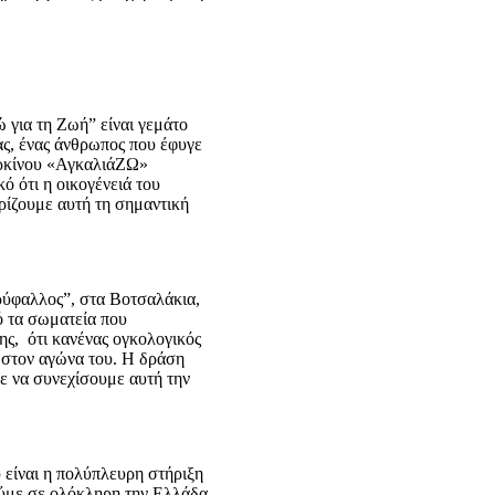
για τη Ζωή” είναι γεμάτο
ας, ένας άνθρωπος που έφυγε
αρκίνου «ΑγκαλιάΖΩ»
ό ότι η οικογένειά του
ηρίζουμε αυτή τη σημαντική
ρύφαλλος”, στα Βοτσαλάκια,
ό τα σωματεία που
ης, ότι κανένας ογκολογικός
ί στον αγώνα του. Η δράση
ε να συνεχίσουμε αυτή την
 είναι η πολύπλευρη στήριξη
ούμε σε ολόκληρη την Ελλάδα