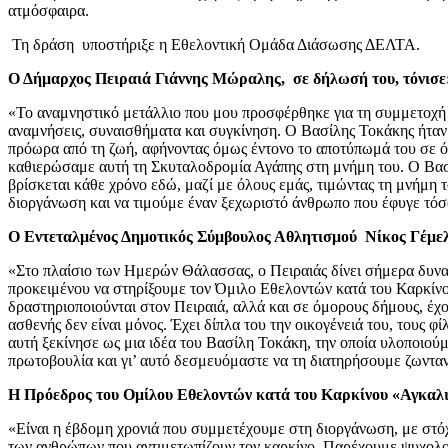
ατμόσφαιρα.
Τη δράση υποστήριξε η Εθελοντική Ομάδα Διάσωσης ΔΕΛΤΑ.
Ο Δήμαρχος Πειραιά Γιάννης Μώραλης, σε δήλωσή του, τόνισε
«Το αναμνηστικό μετάλλιο που μου προσφέρθηκε για τη συμμετοχή
αναμνήσεις, συναισθήματα και συγκίνηση. Ο Βασίλης Τοκάκης ήταν 
πρόωρα από τη ζωή, αφήνοντας όμως έντονο το αποτύπωμά του σε 
καθιερώσαμε αυτή τη Σκυταλοδρομία Αγάπης στη μνήμη του. Ο Βασίλη
βρίσκεται κάθε χρόνο εδώ, μαζί με όλους εμάς, τιμώντας τη μνήμη 
διοργάνωση και να τιμούμε έναν ξεχωριστό άνθρωπο που έφυγε τόσ
Ο Εντεταλμένος Δημοτικός Σύμβουλος Αθλητισμού Νίκος Γέμελ
«Στο πλαίσιο των Ημερών Θάλασσας, ο Πειραιάς δίνει σήμερα δυν
προκειμένου να στηρίξουμε τον Όμιλο Εθελοντών κατά του Καρκίνο
δραστηριοποιούνται στον Πειραιά, αλλά και σε όμορους δήμους, έχ
ασθενής δεν είναι μόνος. Έχει δίπλα του την οικογένειά του, τους 
αυτή ξεκίνησε ως μια ιδέα του Βασίλη Τοκάκη, την οποία υλοποιού
πρωτοβουλία και γι’ αυτό δεσμευόμαστε να τη διατηρήσουμε ζωντα
Η Πρόεδρος του Ομίλου Εθελοντών κατά του Καρκίνου «Αγκα
«Είναι η έβδομη χρονιά που συμμετέχουμε στη διοργάνωση, με στόχ
των ανθρώπων που αντιμετωπίζουν τον καρκίνο. Παρέχουμε ψυχολο