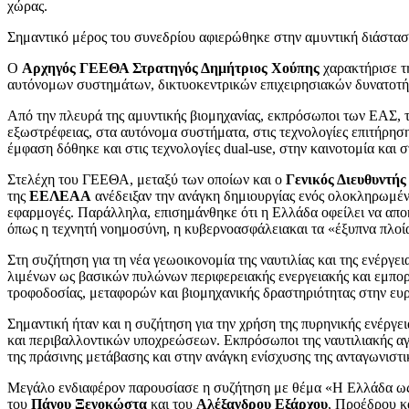
χώρας.
Σημαντικό μέρος του συνεδρίου αφιερώθηκε στην αμυντική διάσταση
Ο
Αρχηγός ΓΕΕΘΑ Στρατηγός Δημήτριος Χούπης
χαρακτήρισε τ
αυτόνομων συστημάτων, δικτυοκεντρικών επιχειρησιακών δυνατοτή
Από την πλευρά της αμυντικής βιομηχανίας, εκπρόσωποι των ΕΑΣ, τ
εξωστρέφειας, στα αυτόνομα συστήματα, στις τεχνολογίες επιτήρησ
έμφαση δόθηκε και στις τεχνολογίες dual-use, στην καινοτομία και 
Στελέχη του ΓΕΕΘΑ, μεταξύ των οποίων και ο
Γενικός Διευθυντή
της
ΕΕΛΕΑΑ
ανέδειξαν την ανάγκη δημιουργίας ενός ολοκληρωμένο
εφαρμογές. Παράλληλα, επισημάνθηκε ότι η Ελλάδα οφείλει να αποκ
όπως η τεχνητή νοημοσύνη, η κυβερνοασφάλειακαι τα «έξυπνα πλοί
Στη συζήτηση για τη νέα γεωοικονομία της ναυτιλίας και της ενέργ
λιμένων ως βασικών πυλώνων περιφερειακής ενεργειακής και εμπορ
τροφοδοσίας, μεταφορών και βιομηχανικής δραστηριότητας στην ευρ
Σημαντική ήταν και η συζήτηση για την χρήση της πυρηνικής ενέργει
και περιβαλλοντικών υποχρεώσεων. Εκπρόσωποι της ναυτιλιακής αγο
της πράσινης μετάβασης και στην ανάγκη ενίσχυσης της ανταγωνιστικ
Μεγάλο ενδιαφέρον παρουσίασε η συζήτηση με θέμα «Η Ελλάδα ως ε
του
Πάνου Ξενοκώστα
και του
Αλέξανδρου Εξάρχου
, Προέδρου 