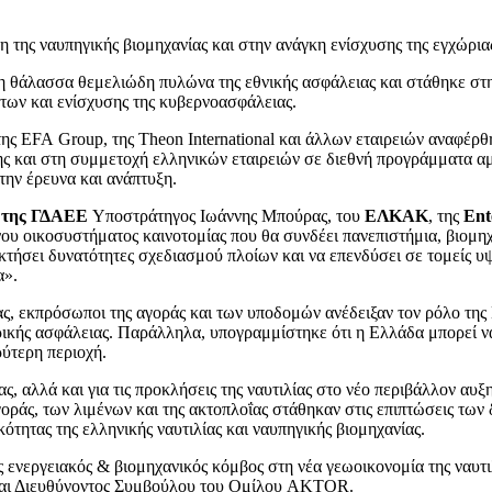
 της ναυπηγικής βιομηχανίας και στην ανάγκη ενίσχυσης της εγχώρια
η θάλασσα θεμελιώδη πυλώνα της εθνικής ασφάλειας και στάθηκε στ
των και ενίσχυσης της κυβερνοασφάλειας.
ης EFA Group, της Theon International και άλλων εταιρειών αναφέρθ
ης και στη συμμετοχή ελληνικών εταιρειών σε διεθνή προγράμματα αμ
στην έρευνα και ανάπτυξη.
ς της ΓΔΑΕΕ
Υποστράτηγος Ιωάννης Μπούρας, του
ΕΛΚΑΚ
, της
Ent
υ οικοσυστήματος καινοτομίας που θα συνδέει πανεπιστήμια, βιομηχαν
τήσει δυνατότητες σχεδιασμού πλοίων και να επενδύσει σε τομείς υψ
α».
ειας, εκπρόσωποι της αγοράς και των υποδομών ανέδειξαν τον ρόλο τη
ικής ασφάλειας. Παράλληλα, υπογραμμίστηκε ότι η Ελλάδα μπορεί να
ύτερη περιοχή.
ας, αλλά και για τις προκλήσεις της ναυτιλίας στο νέο περιβάλλον αυ
ράς, των λιμένων και της ακτοπλοΐας στάθηκαν στις επιπτώσεις των 
ότητας της ελληνικής ναυτιλίας και ναυπηγικής βιομηχανίας.
νεργειακός & βιομηχανικός κόμβος στη νέα γεωοικονομία της ναυτι
και Διευθύνοντος Συμβούλου του Ομίλου AKTOR.