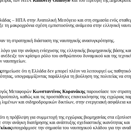
έσβειρας των ΗΠΑ
Kimberly Guilfoyle
και του Πρέσβη της Δημοκρατί
λλάδας – ΗΠΑ στην Ανατολική Μεσόγειο και στη σημασία ενός σταθε
ειξε τη μακροχρόνια σχέση εμπιστοσύνης ανάμεσα στην ελληνική ναυτι
σαν τη στρατηγική διάσταση της ναυπηγικής ανασυγκρότησης.
λόγο για την ανάγκη ενίσχυσης της ελληνικής βιομηχανικής βάσης κα
ανέδειξε τον κρίσιμο ρόλο του ανθρώπινου δυναμικού και της τεχνικ
ν ναυπηγείων.
ς
σημείωσε ότι η Ελλάδα δεν μπορεί πλέον να λειτουργεί ως παθητικ
ότητας, υπογραμμίζοντας παράλληλα τη βούληση της πολιτείας να στη
ουργός Μεταφορών
Κωνσταντίνος Κυρανάκης
παρουσίασε τον στρατη
δρούπολη, καθώς και τις προσπάθειες επανεκκίνησης της εγχώριας π
η λιμένων και σιδηροδρομικών δικτύων, στην ενεργειακή ασφάλεια κ
τι η πρόβλεψη για συμμετοχή της εγχώριας βιομηχανίας στα εξοπλισ
νε στην ανάγκη διατήρησης και ανάπτυξης σχεδιαστικής ικανότητας κα
Γκίκας
υπογράμμισε την σημασία του ναυπηγικού κλάδου για την αναδι