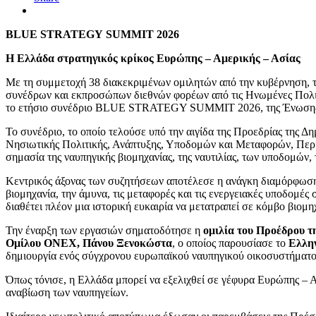
BLUE STRATEGY SUMMIT 2026
Η Ελλάδα στρατηγικός κρίκος Ευρώπης – Αμερικής – Ασίας
Με τη συμμετοχή 38 διακεκριμένων ομιλητών από την κυβέρνηση, τις
συνέδρων και εκπροσώπων διεθνών φορέων από τις Ηνωμένες Πολιτε
το ετήσιο συνέδριο BLUE STRATEGY SUMMIT 2026, της Ένωσης
Το συνέδριο, το οποίο τελούσε υπό την αιγίδα της Προεδρίας της Δ
Νησιωτικής Πολιτικής, Ανάπτυξης, Υποδομών και Μεταφορών, Περιβ
σημασία της ναυπηγικής βιομηχανίας, της ναυτιλίας, των υποδομών,
Κεντρικός άξονας των συζητήσεων αποτέλεσε η ανάγκη διαμόρφωσης μι
βιομηχανία, την άμυνα, τις μεταφορές και τις ενεργειακές υποδομές
διαθέτει πλέον μια ιστορική ευκαιρία να μετατραπεί σε κόμβο βιομη
Την έναρξη των εργασιών σηματοδότησε η
ομιλία του Προέδρου 
Ομίλου ONEX, Πάνου Ξενοκώστα
, ο οποίος παρουσίασε το
Ελλη
δημιουργία ενός σύγχρονου ευρωπαϊκού ναυπηγικού
οικοσυστήματο
Όπως τόνισε, η Ελλάδα μπορεί να εξελιχθεί σε γέφυρα Ευρώπης – Αμ
αναβίωση των ναυπηγείων.