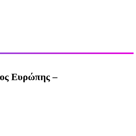
ος Ευρώπης –