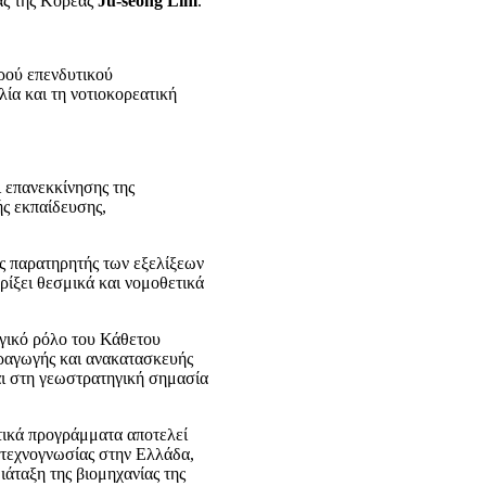
ας της Κορέας
Ju-seong Lim
.
ρού επενδυτικού
λία και τη νοτιοκορεατική
ι επανεκκίνησης της
ής εκπαίδευσης,
ός παρατηρητής των εξελίξεων
ρίξει θεσμικά και νομοθετικά
γικό ρόλο του Κάθετου
αραγωγής και ανακατασκευής
αι στη γεωστρατηγική σημασία
τικά προγράμματα αποτελεί
ι τεχνογνωσίας στην Ελλάδα,
άταξη της βιομηχανίας της