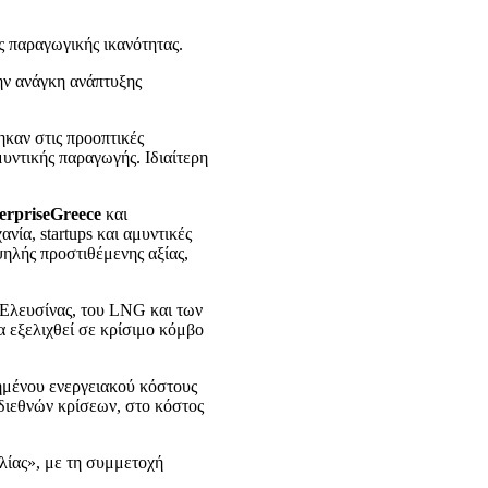
ς παραγωγικής ικανότητας.
ην ανάγκη ανάπτυξης
ηκαν στις προοπτικές
υντικής παραγωγής. Ιδιαίτερη
erpriseGreece
και
ία, startups και αμυντικές
ηλής προστιθέμενης αξίας,
ς Ελευσίνας, του LNG και των
 εξελιχθεί σε κρίσιμο κόμβο
ξημένου ενεργειακού κόστους
διεθνών κρίσεων, στο κόστος
λίας», με τη συμμετοχή