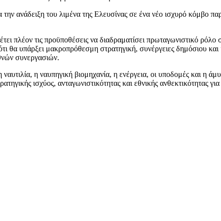
ια την ανάδειξη του λιμένα της Ελευσίνας σε ένα νέο ισχυρό κόμβο π
ει πλέον τις προϋποθέσεις να διαδραματίσει πρωταγωνιστικό ρόλο στ
 ότι θα υπάρξει μακροπρόθεσμη στρατηγική, συνέργειες δημόσιου και 
εθνών συνεργασιών.
η ναυτιλία, η ναυπηγική βιομηχανία, η ενέργεια, οι υποδομές και η ά
στρατηγικής ισχύος, ανταγωνιστικότητας και εθνικής ανθεκτικότητας γι