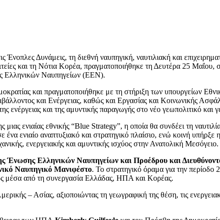
 Ένοπλες Δυνάμεις, τη διεθνή ναυπηγική, ναυτιλιακή και επιχειρηματ
ίες και τη Νότια Κορέα, πραγματοποιήθηκε τη Δευτέρα 25 Μαΐου, στ
 Ελληνικών Ναυπηγείων (EEN).
ημοκρατίας και πραγματοποιήθηκε με τη στήριξη των υπουργείων Εθνι
άλλοντος και Ενέργειας, καθώς και Εργασίας και Κοινωνικής Ασφάλι
 της ενέργειας και της αμυντικής παραγωγής στο νέο γεωπολιτικό και 
ας ενιαίας εθνικής “Blue Strategy”, η οποία θα συνδέει τη ναυτιλία,
 σε ένα ενιαίο αναπτυξιακό και στρατηγικό πλαίσιο, ενώ κοινή υπήρξε
χανικής, ενεργειακής και αμυντικής ισχύος στην Ανατολική Μεσόγειο.
της Ένωσης Ελληνικών Ναυπηγείων και Προέδρου και Διευθύνοντ
νικό Ναυπηγικό Μανιφέστο
. Το στρατηγικό όραμα για την περίοδο 
ς μέσα από τη συνεργασία Ελλάδας, ΗΠΑ και Κορέας.
ερικής – Ασίας, αξιοποιώντας τη γεωγραφική της θέση, τις ενεργεια