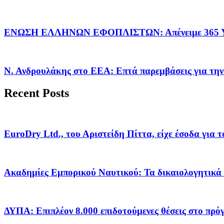
ΕΝΩΣΗ ΕΛΛΗΝΩΝ ΕΦΟΠΛΙΣΤΩΝ: Απένειμε 365 ΥΠ
Ν. Ανδρουλάκης στο ΕΕΑ: Επτά παρεμβάσεις για την
Recent Posts
EuroDry Ltd., του Αριστείδη Πίττα, είχε έσοδα για 
Ακαδημίες Εμπορικού Ναυτικού: Τα δικαιολογητικά 
ΔΥΠΑ: Επιπλέον 8.000 επιδοτούμενες θέσεις στο πρ