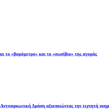
ι το «βαρόμετρο» και το «σωσίβιο» της αγοράς
 – Αντιναρκωτική Δράση αξιοποιώντας την τεχνητή νοη