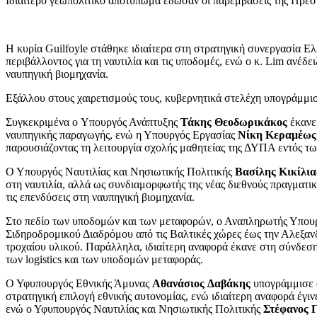
Ιδιαίτερο γεωπολιτικό αποτύπωμα έδωσαν οι παρεμβάσεις της Πρ
Η κυρία Guilfoyle στάθηκε
ιδιαίτερα στη στρατηγική συνεργασία Ε
περιβάλλοντος για τη ναυτιλία και τις υποδομές, ενώ ο κ. Lim ανέδ
ναυπηγική βιομηχανία.
Εξάλλου στους χαιρετισμούς τους, κυβερνητικά στελέχη υπογράμμι
Συγκεκριμένα ο Υπουργός Ανάπτυξης
Τάκης Θεοδωρικάκος
έκανε 
ναυπηγικής παραγωγής, ενώ η Υπουργός Εργασίας
Νίκη Κεραμέως
παρουσιάζοντας τη λειτουργία σχολής μαθητείας της ΔΥΠΑ εντός τω
Ο Υπουργός Ναυτιλίας και Νησιωτικής Πολιτικής
Βασίλης Κικίλια
στη ναυτιλία, αλλά ως συνδιαμορφωτής της νέας διεθνούς πραγματικ
τις επενδύσεις στη ναυπηγική βιομηχανία.
Στο πεδίο των υποδομών και των μεταφορών, ο Αναπληρωτής Υπ
Σιδηροδρομικού Διαδρόμου από τις Βαλτικές χώρες έως την Αλεξαν
τροχαίου υλικού. Παράλληλα, ιδιαίτερη αναφορά έκανε στη σύνδεσ
των logistics και των υποδομών μεταφοράς.
Ο Υφυπουργός Εθνικής Άμυνας
Αθανάσιος Δαβάκης
υπογράμμισε ό
στρατηγική επιλογή εθνικής αυτονομίας, ενώ ιδιαίτερη αναφορά έγι
ενώ ο Υφυπουργός Ναυτιλίας και Νησιωτικής Πολιτικής
Στέφανος 