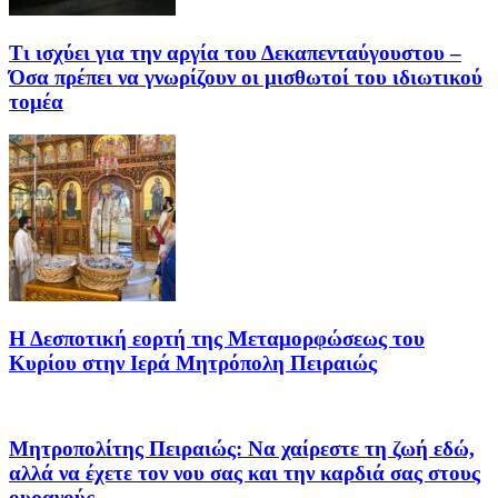
Τι ισχύει για την αργία του Δεκαπενταύγουστου –
Όσα πρέπει να γνωρίζουν οι μισθωτοί του ιδιωτικού
τομέα
Η Δεσποτική εορτή της Μεταμορφώσεως του
Κυρίου στην Ιερά Μητρόπολη Πειραιώς
Μητροπολίτης Πειραιώς: Να χαίρεστε τη ζωή εδώ,
αλλά να έχετε τον νου σας και την καρδιά σας στους
ουρανούς