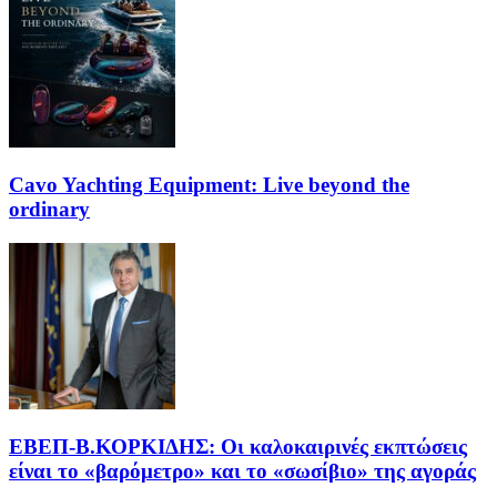
Cavo Yachting Equipment: Live beyond the
ordinary
EΒΕΠ-Β.ΚΟΡΚΙΔΗΣ: Οι καλοκαιρινές εκπτώσεις
είναι το «βαρόμετρο» και το «σωσίβιο» της αγοράς