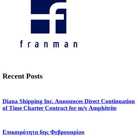
Recent Posts
Diana Shipping Inc. Announces Direct Continuation
of Time Charter Contract for m/v Amphitrite
Επικαιρότητα 6ης Φεβρουαρίου