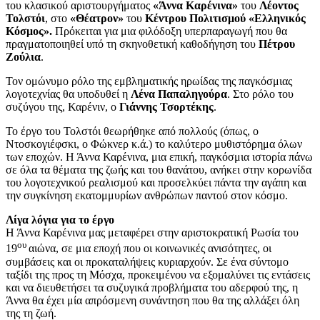
του κλασικού αριστουργήματος
«Άννα Καρένινα»
του
Λέοντος
Τολστόι
, στο
«Θέατρον»
του
Κέντρου Πολιτισμού «Ελληνικός
Κόσμος».
Πρόκειται για μια φιλόδοξη υπερπαραγωγή που θα
πραγματοποιηθεί υπό τη σκηνοθετική καθοδήγηση του
Πέτρου
Ζούλια
.
Τον ομώνυμο ρόλο της εμβληματικής ηρωίδας της παγκόσμιας
λογοτεχνίας θα υποδυθεί η
Λένα Παπαληγούρα
. Στο ρόλο του
συζύγου της, Καρένιν, ο
Γιάννης Τσορτέκης
.
Το έργο του Τολστόι θεωρήθηκε από πολλούς (όπως, ο
Ντοσκογιέφσκι, ο Φώκνερ κ.ά.) το καλύτερο μυθιστόρημα όλων
των εποχών. Η Άννα Καρένινα, μια επική, παγκόσμια ιστορία πάνω
σε όλα τα θέματα της ζωής και του θανάτου, ανήκει στην κορωνίδα
του λογοτεχνικού ρεαλισμού και προσελκύει πάντα την αγάπη και
την συγκίνηση εκατομμυρίων ανθρώπων παντού στον κόσμο.
Λίγα λόγια για το έργο
Η Άννα Καρένινα μας μεταφέρει στην αριστοκρατική Ρωσία του
ου
19
αιώνα, σε μια εποχή που οι κοινωνικές ανισότητες, οι
συμβάσεις και οι προκαταλήψεις κυριαρχούν. Σε ένα σύντομο
ταξίδι της προς τη Μόσχα, προκειμένου να εξομαλύνει τις εντάσεις
και να διευθετήσει τα συζυγικά προβλήματα του αδερφού της, η
Άννα θα έχει μία απρόσμενη συνάντηση που θα της αλλάξει όλη
της τη ζωή.