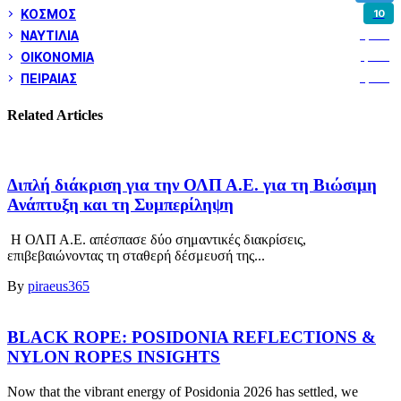
ΚΟΣΜΟΣ
10
ΝΑΥΤΙΛΙΑ
5,362
ΟΙΚΟΝΟΜΙΑ
1,802
ΠΕΙΡΑΙΑΣ
3,262
Related Articles
Διπλή διάκριση για την ΟΛΠ Α.Ε. για τη Βιώσιμη
Ανάπτυξη και τη Συμπερίληψη
Η ΟΛΠ Α.Ε. απέσπασε δύο σημαντικές διακρίσεις,
επιβεβαιώνοντας τη σταθερή δέσμευσή της...
By
piraeus365
BLACK ROPE: POSIDONIA REFLECTIONS &
NYLON ROPES INSIGHTS
Now that the vibrant energy of Posidonia 2026 has settled, we