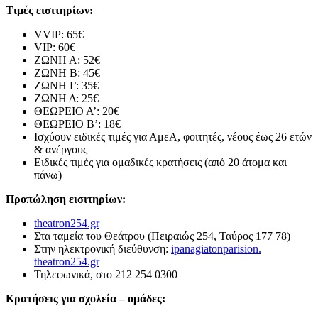
Τιμές εισιτηρίων:
VVIP: 65€
VIP: 60€
ΖΩΝΗ Α: 52€
ΖΩΝΗ Β: 45€
ΖΩΝΗ Γ: 35€
ΖΩΝΗ Δ: 25€
ΘΕΩΡΕΙΟ Α’: 20€
ΘΕΩΡΕΙΟ Β’: 18€
Ισχύουν ειδικές τιμές για ΑμεΑ, φοιτητές, νέους έως 26 ετών
& ανέργους
Ειδικές τιμές για ομαδικές κρατήσεις (από 20 άτομα και
πάνω)
Προπώληση εισιτηρίων:
theatron254.gr
Στα ταμεία του Θεάτρου (Πειραιώς 254, Ταύρος 177 78)
Στην ηλεκτρονική διεύθυνση:
ipanagiatonparision.
theatron254.gr
Τηλεφωνικά, στο 212 254 0300
Κρατήσεις για σχολεία – ομάδες: