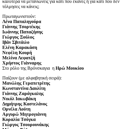
καλύτερα να μετανιώνεις για κάτι που έκανες ή για κάτι που δεν
τόλμησες να κάνεις;
Πρωταγωνιστούν:
Λένα Παπαληγούρα
Γιάννης Τσορτέκης
Ιωάννης Παπαζήσης
Γιώργος Ξούλος
Ιβάν Σβιτάιλο
Ελένη Καρακάση
Νεφέλη Κουρή
Μελίνα Λεφατζή
Χρήστος Γιάνναρης
Στο ρόλο της Βρόνσκαγια η
Ηρώ Μουκίου
Παίζουν (με αλφαβητική σειρά):
Μανώλης Γεραπετρίτης
Κωνσταντίνα Δαυλίτη
Γιάννης Ζαράγκαλης
Νικόλ Ιακωβάκη
Δημήτρης Καστελάνος
Ορνέλα Λούτη
Αργυρώ Μητρογιάννη
Κοραλία Τσόγκα
Γιώργος Τσουρουνάκης