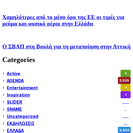
Χαμηλότερες από το μέσο όρο της ΕΕ οι τιμές για
ρεύμα και φυσικό αέριο στην Ελλάδα
Ο ΣΒΑΠ στη Βουλή για τη μεταποίηση στην Αττική
Categories
Active
2
AGENDA
3,529
Entertainment
2
Inspiration
1
SLIDER
974
SNAME
1
Uncategorized
180
ΕΚΔΗΛΩΣΕΙΣ
14
ΕΛΛΑΔΑ
3,653