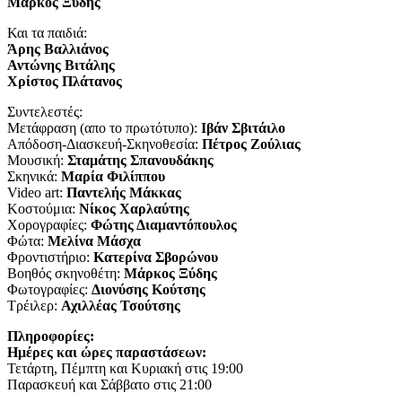
Μάρκος Ξύδης
Και τα παιδιά:
Άρης Βαλλιάνος
Αντώνης Βιτάλης
Χρίστος Πλάτανος
Συντελεστές:
Μετάφραση (απο το πρωτότυπο):
Ιβάν Σβιτάιλο
Απόδοση-Διασκευή-Σκηνοθεσία:
Πέτρος Ζούλιας
Μουσική:
Σταμάτης Σπανουδάκης
Σκηνικά:
Μαρία Φιλίππου
Video art:
Παντελής Μάκκας
Κοστούμια:
Νίκος Χαρλαύτης
Χορογραφίες:
Φώτης Διαμαντόπουλος
Φώτα:
Μελίνα Μάσχα
Φροντιστήριο:
Κατερίνα Σβορώνου
Βοηθός σκηνοθέτη:
Μάρκος Ξύδης
Φωτογραφίες:
Διονύσης Κούτσης
Τρέιλερ:
Αχιλλέας Τσούτσης
Πληροφορίες:
Ημέρες και ώρες παραστάσεων:
Τετάρτη, Πέμπτη και Κυριακή στις 19:00
Παρασκευή και Σάββατο στις 21:00