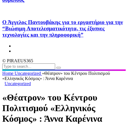
Ο Άγγελος Παντουβάκης για το εργαστήριο για την
“Βιώσιμη Αποτελεσματικότητα, τις έξυπνες
τεχνολογίες και την πληροφορική”
© PIRAEUS365
Home
Uncategorized
«Θέατρον» του Κέντρου Πολιτισμού
«Ελληνικός Κόσμος» : Άννα Καρένινα
Uncategorized
«Θέατρον» του Κέντρου
Πολιτισμού «Ελληνικός
Κόσμος» : Άννα Καρένινα