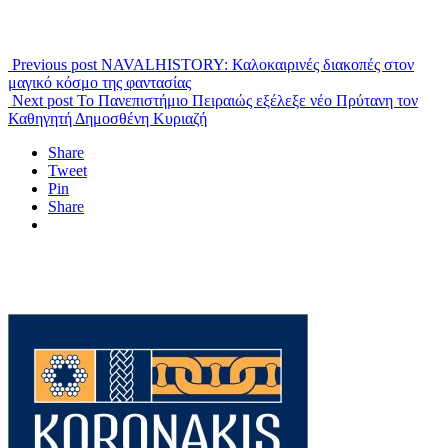
Previous post
NAVALHISTORY: Καλοκαιρινές διακοπές στον
μαγικό κόσμο της φαντασίας
Next post
Το Πανεπιστήμιο Πειραιώς εξέλεξε νέο Πρύτανη τον
Καθηγητή Δημοσθένη Κυριαζή
Share
Tweet
Pin
Share