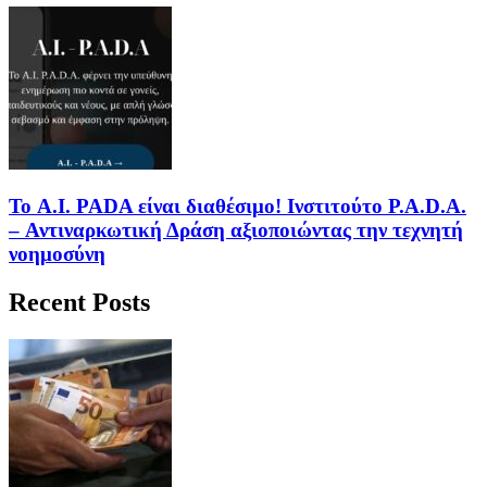
Το A.I. PADA είναι διαθέσιμο! Ινστιτούτο P.A.D.A.
– Αντιναρκωτική Δράση αξιοποιώντας την τεχνητή
νοημοσύνη
Recent Posts