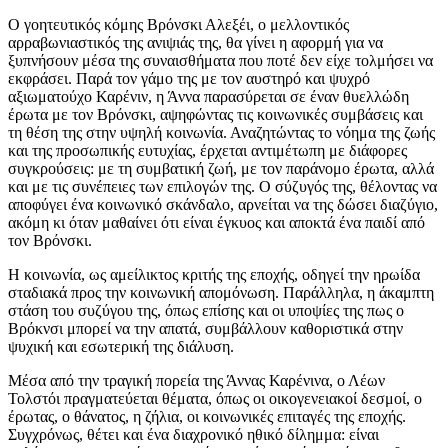
Ο γοητευτικός κόμης Βρόνσκι Αλεξέι, ο μελλοντικός
αρραβωνιαστικός της ανιψιάς της, θα γίνει η αφορμή για να
ξυπνήσουν μέσα της συναισθήματα που ποτέ δεν είχε τολμήσει να
εκφράσει. Παρά τον γάμο της με τον αυστηρό και ψυχρό
αξιωματούχο Καρένιν, η Άννα παρασύρεται σε έναν θυελλώδη
έρωτα με τον Βρόνσκι, αψηφώντας τις κοινωνικές συμβάσεις και
τη θέση της στην υψηλή κοινωνία. Αναζητώντας το νόημα της ζωής
και της προσωπικής ευτυχίας, έρχεται αντιμέτωπη με διάφορες
συγκρούσεις: με τη συμβατική ζωή, με τον παράνομο έρωτα, αλλά
και με τις συνέπειες των επιλογών της. Ο σύζυγός της, θέλοντας να
αποφύγει ένα κοινωνικό σκάνδαλο, αρνείται να της δώσει διαζύγιο,
ακόμη κι όταν μαθαίνει ότι είναι έγκυος και αποκτά ένα παιδί από
τον Βρόνσκι.
Η κοινωνία, ως αμείλικτος κριτής της εποχής, οδηγεί την ηρωίδα
σταδιακά προς την κοινωνική απομόνωση. Παράλληλα, η άκαμπτη
στάση του συζύγου της, όπως επίσης και οι υποψίες της πως ο
Βρόκνσι μπορεί να την απατά, συμβάλλουν καθοριστικά στην
ψυχική και εσωτερική της διάλυση.
Μέσα από την τραγική πορεία της Άννας Καρένινα, ο Λέων
Τολστόι πραγματεύεται θέματα, όπως οι οικογενειακοί δεσμοί, ο
έρωτας, ο θάνατος, η ζήλια, οι κοινωνικές επιταγές της εποχής.
Συγχρόνως, θέτει και ένα διαχρονικό ηθικό δίλημμα: είναι