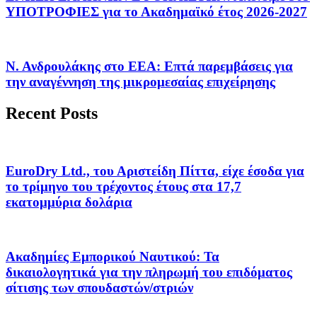
ΥΠΟΤΡΟΦΙΕΣ για το Ακαδημαϊκό έτος 2026-2027
Ν. Ανδρουλάκης στο ΕΕΑ: Επτά παρεμβάσεις για
την αναγέννηση της μικρομεσαίας επιχείρησης
Recent Posts
EuroDry Ltd., του Αριστείδη Πίττα, είχε έσοδα για
το τρίμηνο του τρέχοντος έτους στα 17,7
εκατομμύρια δολάρια
Ακαδημίες Εμπορικού Ναυτικού: Τα
δικαιολογητικά για την πληρωμή του επιδόματος
σίτισης των σπουδαστών/στριών