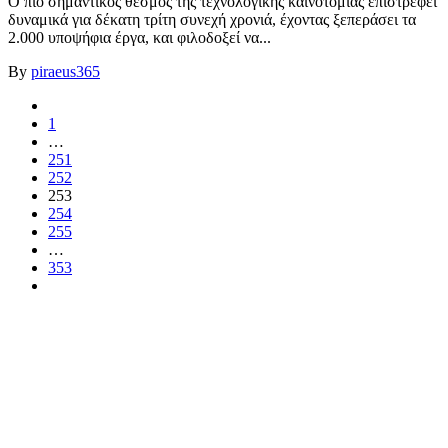
Ο πιο σημαντικός θεσμός της τεχνολογικής καινοτομίας επιστρέφει
δυναμικά για δέκατη τρίτη συνεχή χρονιά, έχοντας ξεπεράσει τα
2.000 υποψήφια έργα, και φιλοδοξεί να...
By
piraeus365
1
…
251
252
253
254
255
…
353