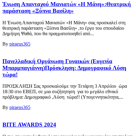
Ένωση Απανταχού Μανιατών «Η Μάνη»:Θεατρική
παράσταση «Ξύπνα Βασίλη»
Η Ένωση Απανταχού Μανιατών «Η Μάνη» σας προσκαλεί στη
θεατρική παράσταση «Ξύπνα Βασίλη» ,το έργο του σπουδαίου
Δημήτρη Ψαθά, που θα πραγματοποιηθεί από...
By
piraeus365
Πανελλαδική Οργάνωση Γυναικών (Ευγενία
Μπαρμπαγιάννη)Πρόσκληση: Δημογραφικό Λύση
τώρα!
ΠΡΟΣΚΛΗΣΗ Σας προσκαλούμε την Τετάρτη 3 Απριλίου ώρα
18:30 στο ΕΒΕΠ, σε μια συζήτητηση για το μεγάλο εθνικό
πρόβλημα: Δημογραφικό ,Λύση τώρα!! (Υπογεννητικότητα,...
By
piraeus365
BITE AWARDS 2024