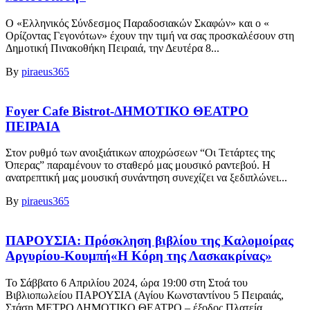
Ο «Ελληνικός Σύνδεσμος Παραδοσιακών Σκαφών» και ο «
Ορίζοντας Γεγονότων» έχουν την τιμή να σας προσκαλέσουν στη
Δημοτική Πινακοθήκη Πειραιά, την Δευτέρα 8...
By
piraeus365
Foyer Cafe Bistrot-ΔΗΜΟΤΙΚΟ ΘΕΑΤΡΟ
ΠΕΙΡΑΙΑ
Στον ρυθμό των ανοιξιάτικων αποχρώσεων “Οι Τετάρτες της
Όπερας” παραμένουν το σταθερό μας μουσικό ραντεβού. Η
ανατρεπτική μας μουσική συνάντηση συνεχίζει να ξεδιπλώνει...
By
piraeus365
ΠΑΡΟΥΣΙΑ: Πρόσκληση βιβλίου της Καλομοίρας
Αργυρίου-Κουμπή«Η Κόρη της Λασκακρίνας»
Το Σάββατο 6 Απριλίου 2024, ώρα 19:00 στη Στοά του
Βιβλιοπωλείου ΠΑΡΟΥΣΙΑ (Αγίου Κωνσταντίνου 5 Πειραιάς,
Στάση ΜΕΤΡΟ ΔΗΜΟΤΙΚΟ ΘΕΑΤΡΟ – έξοδος Πλατεία...