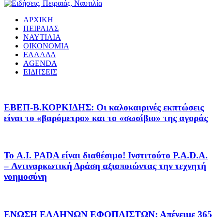
ΑΡΧΙΚΗ
ΠΕΙΡΑΙΑΣ
ΝΑΥΤΙΛΙΑ
ΟΙΚΟΝΟΜΙΑ
ΕΛΛΑΔΑ
AGENDA
ΕΙΔΗΣΕΙΣ
EΒΕΠ-Β.ΚΟΡΚΙΔΗΣ: Οι καλοκαιρινές εκπτώσεις
είναι το «βαρόμετρο» και το «σωσίβιο» της αγοράς
Το A.I. PADA είναι διαθέσιμο! Ινστιτούτο P.A.D.A.
– Αντιναρκωτική Δράση αξιοποιώντας την τεχνητή
νοημοσύνη
ΕΝΩΣΗ ΕΛΛΗΝΩΝ ΕΦΟΠΛΙΣΤΩΝ: Απένειμε 365