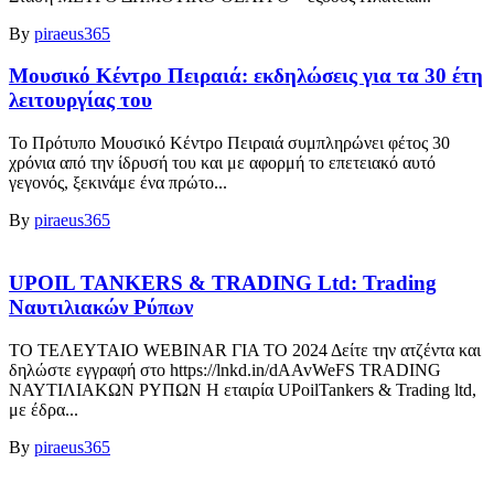
By
piraeus365
Μουσικό Κέντρο Πειραιά: εκδηλώσεις για τα 30 έτη
λειτουργίας του
Το Πρότυπο Μουσικό Κέντρο Πειραιά συμπληρώνει φέτος 30
χρόνια από την ίδρυσή του και με αφορμή το επετειακό αυτό
γεγονός, ξεκινάμε ένα πρώτο...
By
piraeus365
UPOIL TANKERS & TRADING Ltd: Trading
Ναυτιλιακών Ρύπων
ΤΟ ΤΕΛΕΥΤΑΙΟ WEBINAR ΓΙΑ ΤΟ 2024 Δείτε την ατζέντα και
δηλώστε εγγραφή στο https://lnkd.in/dAAvWeFS TRADING
ΝΑΥΤΙΛΙΑΚΩΝ ΡΥΠΩΝ Η εταιρία UPoilTankers & Trading ltd,
με έδρα...
By
piraeus365