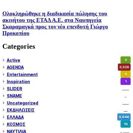
Oλοκληρώθηκε η διαδικασία πώλησης του
ακινήτου της ΕΤΑΔ Α.Ε. στα Ναυπηγεία
Σκαραμαγκά προς τον νέο επενδυτή Γιώργο
Προκοπίου
Categories
Active
2
AGENDA
3,526
Entertainment
2
Inspiration
1
SLIDER
972
SNAME
1
Uncategorized
180
ΕΚΔΗΛΩΣΕΙΣ
14
ΕΛΛΑΔΑ
3,646
ΚΟΣΜΟΣ
10
ΝΑΥΤΙΛΙΑ
5,351