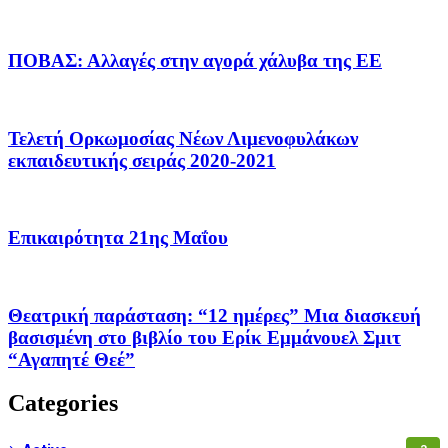
ΠΟΒΑΣ: Αλλαγές στην αγορά χάλυβα της ΕΕ
Τελετή Ορκωμοσίας Νέων Λιμενοφυλάκων
εκπαιδευτικής σειράς 2020-2021
Επικαιρότητα 21ης Μαΐου
Θεατρική παράσταση: “12 ημέρες” Μια διασκευή
βασισμένη στο βιβλίο του Ερίκ Εμμάνουελ Σμιτ
“Αγαπητέ Θεέ”
Categories