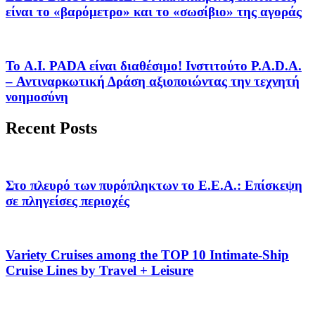
είναι το «βαρόμετρο» και το «σωσίβιο» της αγοράς
Το A.I. PADA είναι διαθέσιμο! Ινστιτούτο P.A.D.A.
– Αντιναρκωτική Δράση αξιοποιώντας την τεχνητή
νοημοσύνη
Recent Posts
Στο πλευρό των πυρόπληκτων το Ε.Ε.Α.: Επίσκεψη
σε πληγείσες περιοχές
Variety Cruises among the TOP 10 Intimate-Ship
Cruise Lines by Travel + Leisure