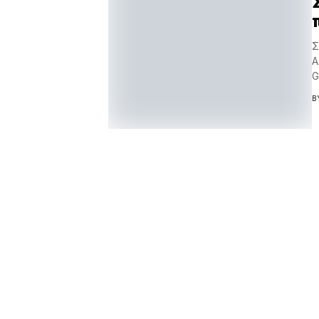
Σ
Α
G
B