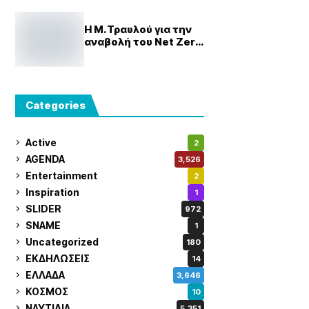
Η Μ.Τραυλού για την
αναβολή του Net Zero
Framework- Νέα
ευκαιρία για βιώσιμη
πράσινη μετάβαση
Categories
Active
2
AGENDA
3,526
Entertainment
2
Inspiration
1
SLIDER
972
SNAME
1
Uncategorized
180
ΕΚΔΗΛΩΣΕΙΣ
14
ΕΛΛΑΔΑ
3,646
ΚΟΣΜΟΣ
10
ΝΑΥΤΙΛΙΑ
5,351