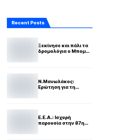
Recent Posts
Ξεκίνησε και πάλι τα
δρομολόγια ο Μπομπ
Σφουγγαράκης
Ν.Μανωλάκος:
Ερώτηση για τη
βιωσημότητα των
περιφερειακών
εντύπων ΜΜΕ
Ε.Ε.Α.: Ισχυρή
παρουσία στην 87η
ΔΕΘ