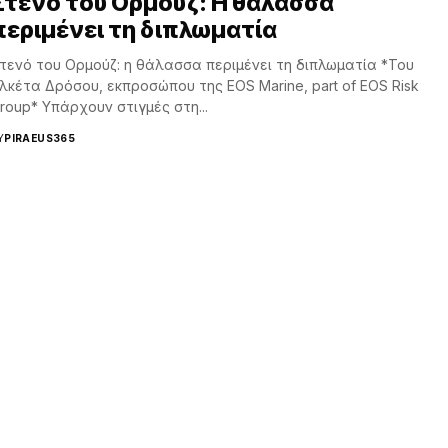
Στενό του Ορμούζ: Η θάλασσα
περιμένει τη διπλωματία
τενό του Ορμούζ: η θάλασσα περιμένει τη διπλωματία *Του
λκέτα Δρόσου, εκπροσώπου της EOS Marine, part of EOS Risk
roup* Υπάρχουν στιγμές στη...
Y
PIRAEUS365