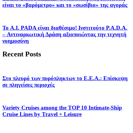
είναι το «βαρόμετρο» και το «σωσίβιο» της αγοράς
Το A.I. PADA είναι διαθέσιμο! Ινστιτούτο P.A.D.A.
– Αντιναρκωτική Δράση αξιοποιώντας την τεχνητή
νοημοσύνη
Recent Posts
Στο πλευρό των πυρόπληκτων το Ε.Ε.Α.: Επίσκεψη
σε πληγείσες περιοχές
Variety Cruises among the TOP 10 Intimate-Ship
Cruise Lines by Travel + Leisure