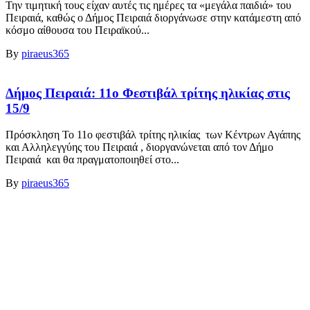
Την τιμητική τους είχαν αυτές τις ημέρες τα «μεγάλα παιδιά» του
Πειραιά, καθώς ο Δήμος Πειραιά διοργάνωσε στην κατάμεστη από
κόσμο αίθουσα του Πειραϊκού...
By
piraeus365
Δήμος Πειραιά: 11ο Φεστιβάλ τρίτης ηλικίας στις
15/9
Πρόσκληση Το 11ο φεστιβάλ τρίτης ηλικίας των Κέντρων Αγάπης
και Αλληλεγγύης του Πειραιά , διοργανώνεται από τον Δήμο
Πειραιά και θα πραγματοποιηθεί στο...
By
piraeus365