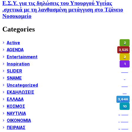
Ε.Σ.Υ. για τις δηλώσεις του Υπουργού Υγείας
,σχετικά με τη λανθασμένη μετάγγιση στο Τζάνειο
Νοσοκομείο
Categories
Active
2
AGENDA
3,525
Entertainment
2
Inspiration
1
SLIDER
972
SNAME
1
Uncategorized
180
ΕΚΔΗΛΩΣΕΙΣ
14
ΕΛΛΑΔΑ
3,646
ΚΟΣΜΟΣ
10
ΝΑΥΤΙΛΙΑ
5,350
ΟΙΚΟΝΟΜΙΑ
1,799
ΠΕΙΡΑΙΑΣ
3,257