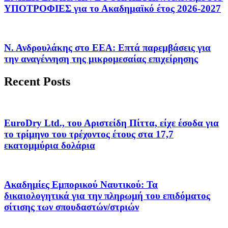
ΥΠΟΤΡΟΦΙΕΣ για το Ακαδημαϊκό έτος 2026-2027
Ν. Ανδρουλάκης στο ΕΕΑ: Επτά παρεμβάσεις για
την αναγέννηση της μικρομεσαίας επιχείρησης
Recent Posts
EuroDry Ltd., του Αριστείδη Πίττα, είχε έσοδα για
το τρίμηνο του τρέχοντος έτους στα 17,7
εκατομμύρια δολάρια
Ακαδημίες Εμπορικού Ναυτικού: Τα
δικαιολογητικά για την πληρωμή του επιδόματος
σίτισης των σπουδαστών/στριών