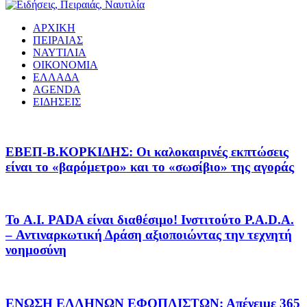
ΑΡΧΙΚΗ
ΠΕΙΡΑΙΑΣ
ΝΑΥΤΙΛΙΑ
ΟΙΚΟΝΟΜΙΑ
ΕΛΛΑΔΑ
AGENDA
ΕΙΔΗΣΕΙΣ
EΒΕΠ-Β.ΚΟΡΚΙΔΗΣ: Οι καλοκαιρινές εκπτώσεις
είναι το «βαρόμετρο» και το «σωσίβιο» της αγοράς
Το A.I. PADA είναι διαθέσιμο! Ινστιτούτο P.A.D.A.
– Αντιναρκωτική Δράση αξιοποιώντας την τεχνητή
νοημοσύνη
ΕΝΩΣΗ ΕΛΛΗΝΩΝ ΕΦΟΠΛΙΣΤΩΝ: Απένειμε 365