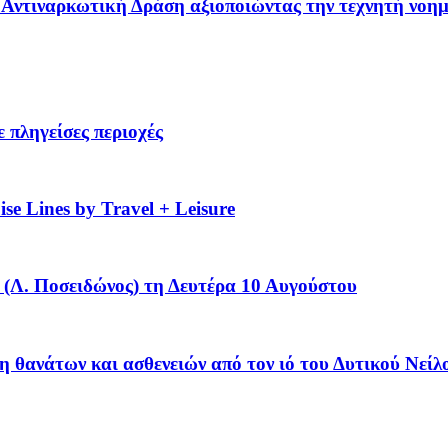
 – Αντιναρκωτική Δράση αξιοποιώντας την τεχνητή νοη
 πληγείσες περιοχές
se Lines by Travel + Leisure
(Λ. Ποσειδώνος) τη Δευτέρα 10 Αυγούστου
η θανάτων και ασθενειών από τον ιό του Δυτικού Νείλ