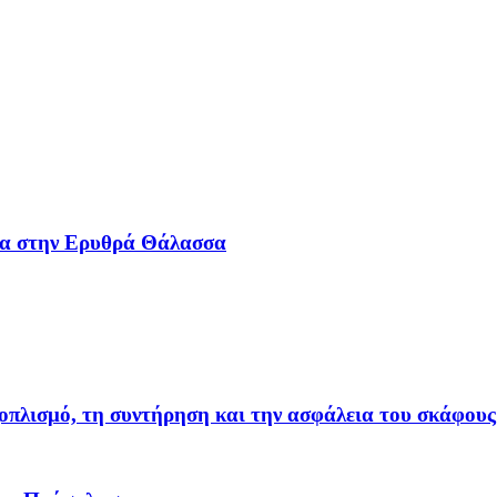
οία στην Ερυθρά Θάλασσα
οπλισμό, τη συντήρηση και την ασφάλεια του σκάφους