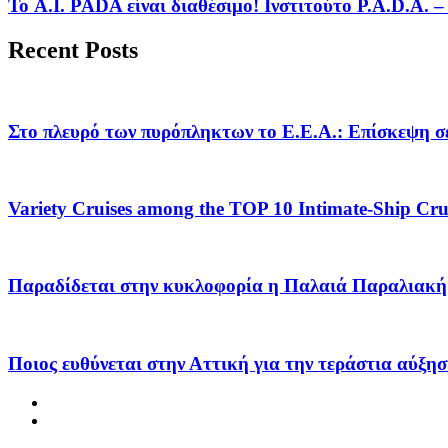
Το A.I. PADA είναι διαθέσιμο! Ινστιτούτο P.A.D.A.
Recent Posts
Στο πλευρό των πυρόπληκτων το Ε.Ε.Α.: Επίσκεψη σε
Variety Cruises among the TOP 10 Intimate-Ship Crui
Παραδίδεται στην κυκλοφορία η Παλαιά Παραλιακή 
Ποιος ευθύνεται στην Αττική για την τεράστια αύξησ