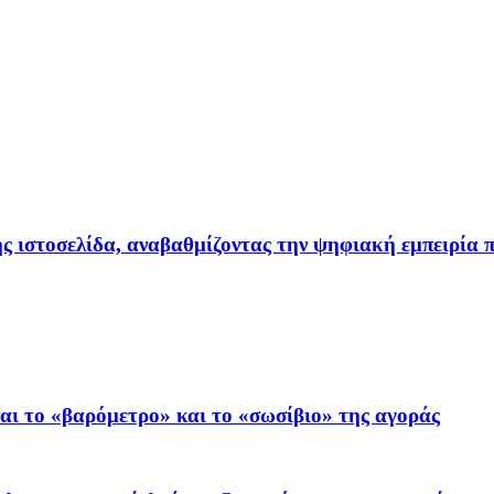
ιστοσελίδα, αναβαθμίζοντας την ψηφιακή εμπειρία π
ι το «βαρόμετρο» και το «σωσίβιο» της αγοράς