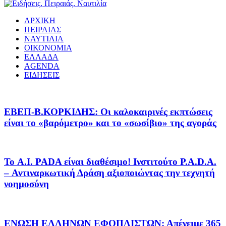
ΑΡΧΙΚΗ
ΠΕΙΡΑΙΑΣ
ΝΑΥΤΙΛΙΑ
ΟΙΚΟΝΟΜΙΑ
ΕΛΛΑΔΑ
AGENDA
ΕΙΔΗΣΕΙΣ
EΒΕΠ-Β.ΚΟΡΚΙΔΗΣ: Οι καλοκαιρινές εκπτώσεις
είναι το «βαρόμετρο» και το «σωσίβιο» της αγοράς
Το A.I. PADA είναι διαθέσιμο! Ινστιτούτο P.A.D.A.
– Αντιναρκωτική Δράση αξιοποιώντας την τεχνητή
νοημοσύνη
ΕΝΩΣΗ ΕΛΛΗΝΩΝ ΕΦΟΠΛΙΣΤΩΝ: Απένειμε 365