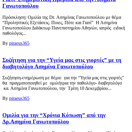
Γανωτοπούλου
Πρόσκληση: Ομιλία της Dr. Ασημίνας Γανωτοπούλου με θέμα
“Προληπτικές Εξετάσεις. Ποιες, Πότε και Γιατί” Η Ασημίνα
Γανωτοπούλου Διδάκτωρ Πανεπιστημίου Αθηνών, ιατρός ειδική
παθολόγος...
By
piraeus365
Συζήτηση για την “Υγεία μας στις γιορτές” με τη
διαβητολόγο Ασημίνα Γανωτοπούλου
Συζήτηση-ενημέρωση με θέμα: για την “Υγεία μας στις γιορτές”
θα πραγματοποιηθεί με ομιλήτρια την παθολόγο- διαβητολόγο
κα. Ασημίνα Γανωτοπούλου, την Τρίτη 10 Δεκεμβρίου...
By
piraeus365
Ομιλία για την “Χρόνια Κόπωση” από την
Δρ.Ασημίνα Γανωτοπούλου