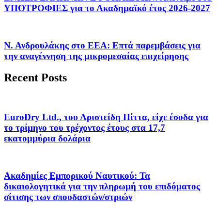
ΥΠΟΤΡΟΦΙΕΣ για το Ακαδημαϊκό έτος 2026-2027
Ν. Ανδρουλάκης στο ΕΕΑ: Επτά παρεμβάσεις για
την αναγέννηση της μικρομεσαίας επιχείρησης
Recent Posts
EuroDry Ltd., του Αριστείδη Πίττα, είχε έσοδα για
το τρίμηνο του τρέχοντος έτους στα 17,7
εκατομμύρια δολάρια
Ακαδημίες Εμπορικού Ναυτικού: Τα
δικαιολογητικά για την πληρωμή του επιδόματος
σίτισης των σπουδαστών/στριών