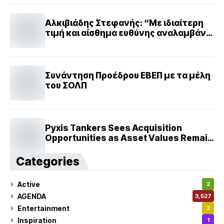
Αλκιβιάδης Στεφανής: “Με ιδιαίτερη
τιμή και αίσθημα ευθύνης αναλαμβάνω
Διοικητής Αγίου Όρους”
Συνάντηση Προέδρου ΕΒΕΠ με τα μέλη
του ΣΟΛΠ
Pyxis Tankers Sees Acquisition
Opportunities as Asset Values Remain
Elevated
Categories
Active
2
AGENDA
3,527
Entertainment
2
Inspiration
1