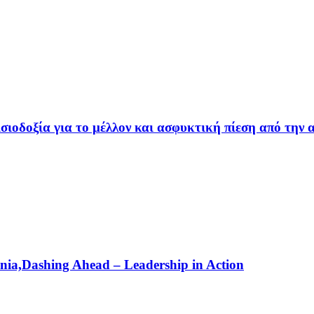
ισιοδοξία για το μέλλον και ασφυκτική πίεση από την 
nia,Dashing Ahead – Leadership in Action