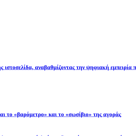
ιστοσελίδα, αναβαθμίζοντας την ψηφιακή εμπειρία π
ι το «βαρόμετρο» και το «σωσίβιο» της αγοράς