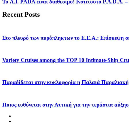
Το A.I. PADA είναι διαθέσιμο! Ινστιτούτο P.A.D.A.
Recent Posts
Στο πλευρό των πυρόπληκτων το Ε.Ε.Α.: Επίσκεψη σε
Variety Cruises among the TOP 10 Intimate-Ship Crui
Παραδίδεται στην κυκλοφορία η Παλαιά Παραλιακή 
Ποιος ευθύνεται στην Αττική για την τεράστια αύξησ