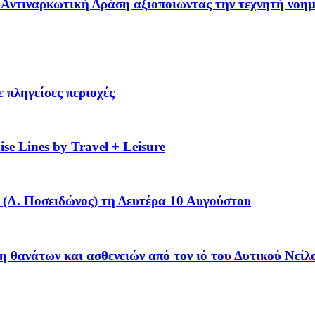
 – Αντιναρκωτική Δράση αξιοποιώντας την τεχνητή νοη
 πληγείσες περιοχές
se Lines by Travel + Leisure
(Λ. Ποσειδώνος) τη Δευτέρα 10 Αυγούστου
η θανάτων και ασθενειών από τον ιό του Δυτικού Νείλ