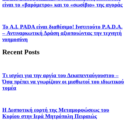
είναι το «βαρόμετρο» και το «σωσίβιο» της αγοράς
Το A.I. PADA είναι διαθέσιμο! Ινστιτούτο P.A.D.A.
– Αντιναρκωτική Δράση αξιοποιώντας την τεχνητή
νοημοσύνη
Recent Posts
Τι ισχύει για την αργία του Δεκαπενταύγουστου –
Όσα πρέπει να γνωρίζουν οι μισθωτοί του ιδιωτικού
τομέα
Η Δεσποτική εορτή της Μεταμορφώσεως του
Κυρίου στην Ιερά Μητρόπολη Πειραιώς