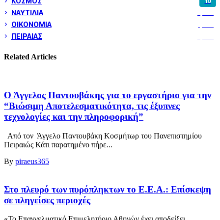
ΚΟΣΜΟΣ
10
ΝΑΥΤΙΛΙΑ
5,362
ΟΙΚΟΝΟΜΙΑ
1,802
ΠΕΙΡΑΙΑΣ
3,262
Related Articles
Ο Άγγελος Παντουβάκης για το εργαστήριο για την
“Βιώσιμη Αποτελεσματικότητα, τις έξυπνες
τεχνολογίες και την πληροφορική”
Από τον Άγγελο Παντουβάκη Κοσμήτωρ του Πανεπιστημίου
Πειραιώς Κάτι παρατημένο πήρε...
By
piraeus365
Στο πλευρό των πυρόπληκτων το Ε.Ε.Α.: Επίσκεψη
σε πληγείσες περιοχές
«Το Επαγγελματικό Επιμελητήριο Αθηνών έχει αποδείξει