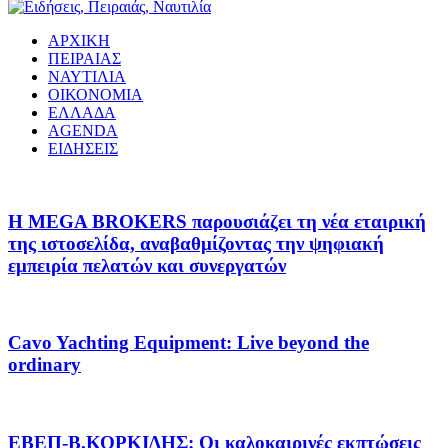
ΑΡΧΙΚΗ
ΠΕΙΡΑΙΑΣ
ΝΑΥΤΙΛΙΑ
ΟΙΚΟΝΟΜΙΑ
ΕΛΛΑΔΑ
AGENDA
ΕΙΔΗΣΕΙΣ
Η MEGA BROKERS παρουσιάζει τη νέα εταιρική
της ιστοσελίδα, αναβαθμίζοντας την ψηφιακή
εμπειρία πελατών και συνεργατών
Cavo Yachting Equipment: Live beyond the
ordinary
EΒΕΠ-Β.ΚΟΡΚΙΔΗΣ: Οι καλοκαιρινές εκπτώσεις