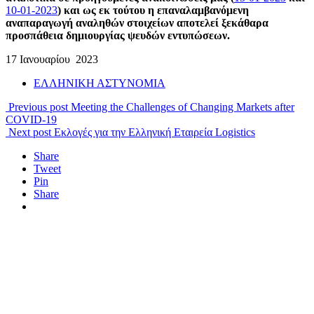
10-01-2023
) και ως εκ τούτου η επαναλαμβανόμενη
αναπαραγωγή αναληθών στοιχείων αποτελεί ξεκάθαρα
προσπάθεια δημιουργίας ψευδών εντυπώσεων.
17 Ιανουαρίου 2023
ΕΛΛΗΝΙΚΗ ΑΣΤΥΝΟΜΙΑ
Previous post
Meeting the Challenges of Changing Markets after
COVID-19
Next post
Εκλογές για την Ελληνική Εταιρεία Logistics
Share
Tweet
Pin
Share