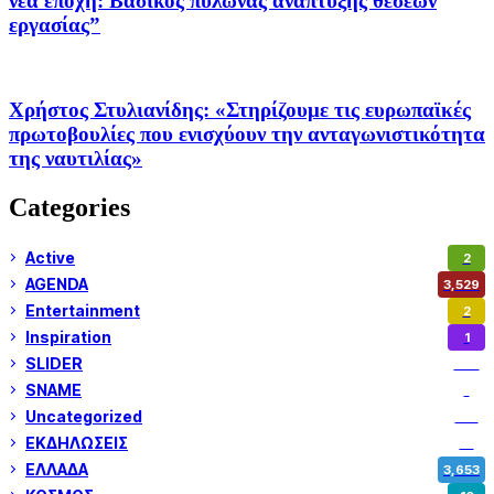
νέα εποχή: Βασικός πυλώνας ανάπτυξης θέσεων
εργασίας”
Χρήστος Στυλιανίδης: «Στηρίζουμε τις ευρωπαϊκές
πρωτοβουλίες που ενισχύουν την ανταγωνιστικότητα
της ναυτιλίας»
Categories
Active
2
AGENDA
3,529
Entertainment
2
Inspiration
1
SLIDER
974
SNAME
1
Uncategorized
180
ΕΚΔΗΛΩΣΕΙΣ
14
ΕΛΛΑΔΑ
3,653