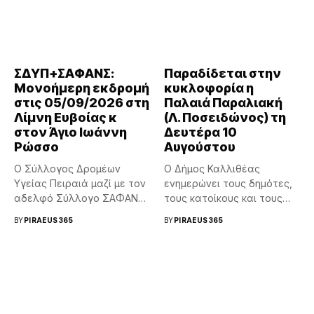
ΣΔΥΠ+ΣΑΦΑΝΣ:
Παραδίδεται στην
Μονοήμερη εκδρομή
κυκλοφορία η
στις 05/09/2026 στη
Παλαιά Παραλιακή
Λίμνη Ευβοίας κ
(Λ. Ποσειδώνος) τη
στον Άγιο Ιωάννη
Δευτέρα 10
Ρώσσο
Αυγούστου
Ο Σύλλογος Δρομέων
Ο Δήμος Καλλιθέας
Υγείας Πειραιά μαζί με τον
ενημερώνει τους δημότες,
αδελφό Σύλλογο ΣΑΦΑΝΣ
τους κατοίκους και τους
θα...
οδηγούς ότι τη...
BY
PIRAEUS365
BY
PIRAEUS365