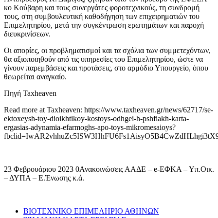
κο Κούβαρη και τους συνεργάτες φοροτεχνικούς, τη συνδρομή
τους, στη συμβουλευτική καθοδήγηση των επιχειρηματιών του
Επιμελητηρίου, μετά την συγκέντρωση ερωτημάτων και παροχή
διευκρινίσεων.
Οι απορίες, οι προβληματισμοί και τα σχόλια των συμμετεχόντων,
θα αξιοποιηθούν από τις υπηρεσίες του Επιμελητηρίου, ώστε να
γίνουν παρεμβάσεις και προτάσεις, στο αρμόδιο Υπουργείο, όπου
θεωρείται αναγκαίο.
Πηγή Taxheaven
Read more at Taxheaven: https://www.taxheaven.gr/news/62717/se-
ektoxeysh-toy-dioikhtikoy-kostoys-odhgei-h-pshfiakh-karta-
ergasias-adynamia-efarmoghs-apo-toys-mikromesaioys?
fbclid=IwAR2vhhuZc5ISW3HhFU6Fs1AisyO5B4CwZdHLhgi3tX
23 Φεβρουάριου 2023 0Ανακοινώσεις ΑΑΔΕ – e-ΕΦΚΑ – Υπ.Οικ.
– ΔΥΠΑ – Ε.Ένωσης κ.ά.
ΒΙΟΤΕΧΝΙΚΟ ΕΠΙΜΕΛΗΡΙΟ ΑΘΗΝΩΝ