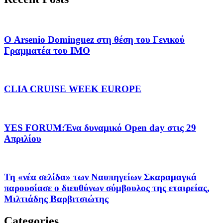
Ο Arsenio Dominguez στη θέση του Γενικού
Γραμματέα του IMO
CLIA CRUISE WEEK EUROPE
YES FORUM:Ένα δυναμικό Open day στις 29
Απριλίου
Τη «νέα σελίδα» των Ναυπηγείων Σκαραμαγκά
παρουσίασε ο διευθύνων σύμβουλος της εταιρείας,
Μιλτιάδης Βαρβιτσιώτης
Categories