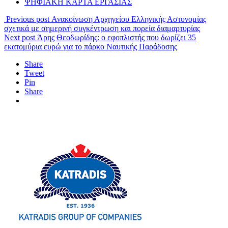
ΨΗΦΙΑΚΗ ΚΑΡΤΑ ΕΡΓΑΣΙΑΣ
Previous post
Ανακοίνωση Αρχηγείου Ελληνικής Αστυνομίας
σχετικά με σημερινή συγκέντρωση και πορεία διαμαρτυρίας
Next post
Άρης Θεοδωρίδης: ο εφοπλιστής που δωρίζει 35
εκατομύρια ευρώ για το πάρκο Ναυτικής Παράδοσης
Share
Tweet
Pin
Share