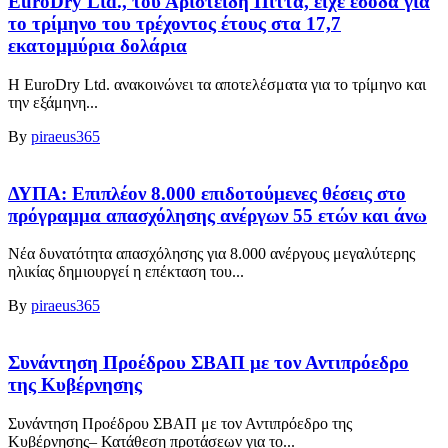
EuroDry Ltd., του Αριστείδη Πίττα, είχε έσοδα για
το τρίμηνο του τρέχοντος έτους στα 17,7
εκατομμύρια δολάρια
Η EuroDry Ltd. ανακοινώνει τα αποτελέσματα για το τρίμηνο και
την εξάμηνη...
By
piraeus365
ΔΥΠΑ: Επιπλέον 8.000 επιδοτούμενες θέσεις στο
πρόγραμμα απασχόλησης ανέργων 55 ετών και άνω
Νέα δυνατότητα απασχόλησης για 8.000 ανέργους μεγαλύτερης
ηλικίας δημιουργεί η επέκταση του...
By
piraeus365
Συνάντηση Προέδρου ΣΒΑΠ με τον Αντιπρόεδρο
της Κυβέρνησης
Συνάντηση Προέδρου ΣΒΑΠ με τον Αντιπρόεδρο της
Κυβέρνησης– Κατάθεση προτάσεων για το...