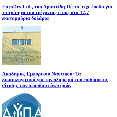
EuroDry Ltd., του Αριστείδη Πίττα, είχε έσοδα για
το τρίμηνο του τρέχοντος έτους στα 17,7
εκατομμύρια δολάρια
Ακαδημίες Εμπορικού Ναυτικού: Τα
δικαιολογητικά για την πληρωμή του επιδόματος
σίτισης των σπουδαστών/στριών