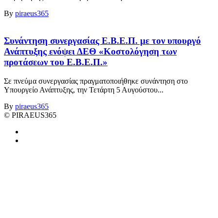
By
piraeus365
Συνάντηση συνεργασίας Ε.Β.Ε.Π. με τον υπουργό
Ανάπτυξης ενόψει ΔΕΘ «Κοστολόγηση των
προτάσεων του Ε.Β.Ε.Π.»
Σε πνεύμα συνεργασίας πραγματοποιήθηκε συνάντηση στο
Υπουργείο Ανάπτυξης, την Τετάρτη 5 Αυγούστου...
By
piraeus365
© PIRAEUS365