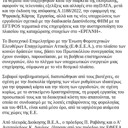
Τα θέματα που συζητήθηκαν κατά την διάρκεια της εκδήλωσης,
αφορούν τις τελευταίες εξελίξεις και αλλαγές στο myDATA, μετά
και την έκδοση της απόφασης Α.1188/2022, την εφαρμογή της
Ψηφιακής Κάρτας Εργασίας, αλλά και τις νέες υποχρεώσεις των
εργοδοτών σχετικά με την διαδικασία Διασύνδεσης ΦΗΜ με τα
EFT/POS τερματικά στις επιχειρήσεις και την αυστηροποίηση του
πλαισίου της καταχώρισης στοιχείων στο «ΕΡΓΑΝΗ».
Το Βιοτεχνικό Επιμελητήριο με την Ένωση Φοροτεχνικών
Ελευθέρων Επαγγελματιών Αττικής (Ε.Φ.Ε.Ε.Α.), στο πλαίσιο των
κοινών δράσεών τους, βάσει του Πρωτοκόλλου συνεργασίας που
έχουν συνάψει, παρουσίασαν, με τη βοήθεια επιστημονικών
συνεργατών, όλο το πλέγμα των υποχρεωτικών ενεργειών μιας
επιχείρησης, σύμφωνα με το νέο θεσμικό πλαίσιο.
Σοβαροί προβληματισμοί, διατυπώθηκαν από τους βιοτέχνες, σε
σχέση με την δυσκολία τήρησης των νέων ρυθμίσεων ιδιαιτέρως
για την ψηφιακή κάρτα και την πίεση των εργοδοτών, σε σχέση
κυρίως, με το αντικείμενο δραστηριότητας, τη μορφή εργασίας του
προσωπικού τους και τα διοικητικά κόστη που απαιτούνται, τα
οποία σε συνδυασμό με τις λοιπές επιβαρύνσεις της φορολογίας
και του ΦΠΑ, είναι κατά μέσο όρο, από τα υψηλότερα ανάμεσα
στις χώρες της Ε.Ε.
Από πλευράς Διοίκησης Β.Ε.Α., ο πρόεδρος Π. Ραβάνης και ο Α’
Αντιπρόεδρος Κ. Δαμίγος, ζήτησαν από τον πρόεδρο της ΕΦΕΕΑ