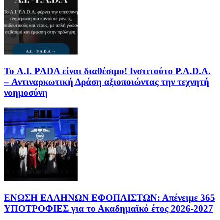
Το A.I. PADA είναι διαθέσιμο! Ινστιτούτο P.A.D.A.
– Αντιναρκωτική Δράση αξιοποιώντας την τεχνητή
νοημοσύνη
ΕΝΩΣΗ ΕΛΛΗΝΩΝ ΕΦΟΠΛΙΣΤΩΝ: Απένειμε 365
ΥΠΟΤΡΟΦΙΕΣ για το Ακαδημαϊκό έτος 2026-2027