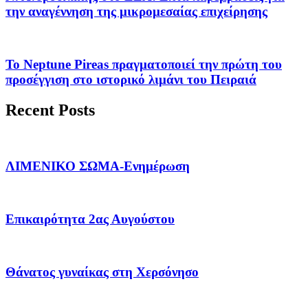
την αναγέννηση της μικρομεσαίας επιχείρησης
Το Neptune Pireas πραγματοποιεί την πρώτη του
προσέγγιση στο ιστορικό λιμάνι του Πειραιά
Recent Posts
ΛΙΜΕΝΙΚΟ ΣΩΜΑ-Ενημέρωση
Επικαιρότητα 2ας Αυγούστου
Θάνατος γυναίκας στη Χερσόνησο