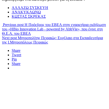
ΑΛΛΑΖΩ ΣΥΣΚΕΥΗ
ΑΝΑΚΥΚΛΩΝΩ
ΚΩΣΤΑΣ ΣΚΡΕΚΑΣ
Previous post
Η Πρόεδρος του ΕΒΕΑ στην εναρκτήρια εκδήλωση
του «HBio Innovation Lab - powered by AbbVie», που έγινε στη
Θ.Ε.Α. του ΕΒΕΑ
Next post
Μητροπολίτης Πειραιώς: Ευχέλαιο στα Εκπαιδευτήρια
της Ι.Μητροπόλεως Πειραιώς
Share
Tweet
Pin
Share