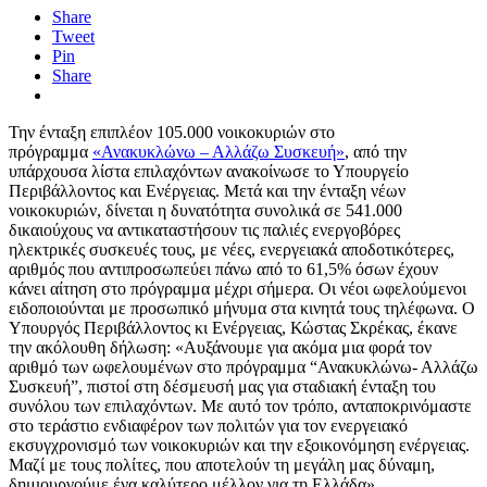
Share
Tweet
Pin
Share
Την ένταξη επιπλέον 105.000 νοικοκυριών στο
πρόγραμμα
«Ανακυκλώνω – Αλλάζω Συσκευή»
, από την
υπάρχουσα λίστα επιλαχόντων ανακοίνωσε το Υπουργείο
Περιβάλλοντος και Ενέργειας. Μετά και την ένταξη νέων
νοικοκυριών, δίνεται η δυνατότητα συνολικά σε 541.000
δικαιούχους να αντικαταστήσουν τις παλιές ενεργοβόρες
ηλεκτρικές συσκευές τους, με νέες, ενεργειακά αποδοτικότερες,
αριθμός που αντιπροσωπεύει πάνω από το 61,5% όσων έχουν
κάνει αίτηση στο πρόγραμμα μέχρι σήμερα. Οι νέοι ωφελούμενοι
ειδοποιούνται με προσωπικό μήνυμα στα κινητά τους τηλέφωνα. Ο
Υπουργός Περιβάλλοντος κι Ενέργειας, Κώστας Σκρέκας, έκανε
την ακόλουθη δήλωση: «Αυξάνουμε για ακόμα μια φορά τον
αριθμό των ωφελουμένων στο πρόγραμμα “Ανακυκλώνω- Αλλάζω
Συσκευή”, πιστοί στη δέσμευσή μας για σταδιακή ένταξη του
συνόλου των επιλαχόντων. Με αυτό τον τρόπο, ανταποκρινόμαστε
στο τεράστιο ενδιαφέρον των πολιτών για τον ενεργειακό
εκσυγχρονισμό των νοικοκυριών και την εξοικονόμηση ενέργειας.
Μαζί με τους πολίτες, που αποτελούν τη μεγάλη μας δύναμη,
δημιουργούμε ένα καλύτερο μέλλον για τη Ελλάδα».