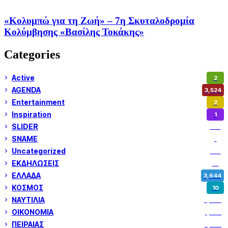
«Κολυμπώ για τη Ζωή» – 7η Σκυταλοδρομία
Κολύμβησης «Βασίλης Τοκάκης»
Categories
Active
2
AGENDA
3,524
Entertainment
2
Inspiration
1
SLIDER
971
SNAME
1
Uncategorized
180
ΕΚΔΗΛΩΣΕΙΣ
14
ΕΛΛΑΔΑ
3,644
ΚΟΣΜΟΣ
10
ΝΑΥΤΙΛΙΑ
5,344
ΟΙΚΟΝΟΜΙΑ
1,795
ΠΕΙΡΑΙΑΣ
3,257