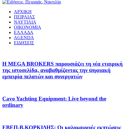
ΑΡΧΙΚΗ
ΠΕΙΡΑΙΑΣ
ΝΑΥΤΙΛΙΑ
ΟΙΚΟΝΟΜΙΑ
ΕΛΛΑΔΑ
AGENDA
ΕΙΔΗΣΕΙΣ
Η MEGA BROKERS παρουσιάζει τη νέα εταιρική
της ιστοσελίδα, αναβαθμίζοντας την ψηφιακή
εμπειρία πελατών και συνεργατών
Cavo Yachting Equipment: Live beyond the
ordinary
EΒΕΠ-Β.ΚΟΡΚΙΔΗΣ: Οι καλοκαιρινές εκπτώσεις