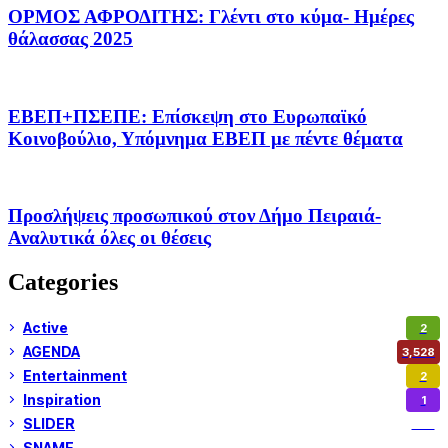
ΟΡΜΟΣ ΑΦΡΟΔΙΤΗΣ: Γλέντι στο κύμα- Ημέρες
θάλασσας 2025
ΕΒΕΠ+ΠΣΕΠΕ: Επίσκεψη στο Ευρωπαϊκό
Κοινοβούλιο, Υπόμνημα ΕΒΕΠ με πέντε θέματα
Προσλήψεις προσωπικού στον Δήμο Πειραιά-
Αναλυτικά όλες οι θέσεις
Categories
Active
2
AGENDA
3,528
Entertainment
2
Inspiration
1
SLIDER
974
SNAME
1