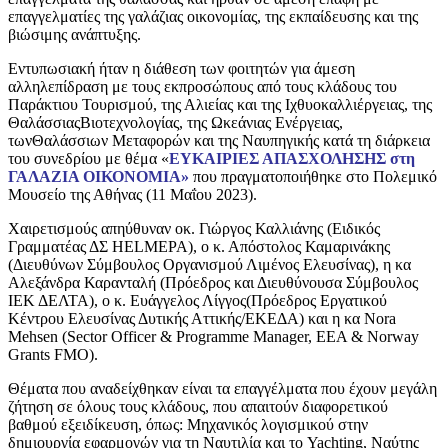
επαγγελματίες της γαλάζιας οικονομίας, της εκπαίδευσης και της
βιώσιμης ανάπτυξης.
Εντυπωσιακή ήταν η διάθεση των φοιτητών για άμεση
αλληλεπίδραση με τους εκπροσώπους από τους κλάδους του
Παράκτιου Τουρισμού, της Αλιείας και της Ιχθυοκαλλιέργειας, της
ΘαλάσσιαςΒιοτεχνολογίας, της Ωκεάνιας Ενέργειας,
τωνΘαλάσσιων Μεταφορών και της Ναυπηγικής κατά τη διάρκεια
του συνεδρίου με θέμα «
ΕΥΚΑΙΡΙΕΣ ΑΠΑΣΧΟΛΗΣΗΣ στη
ΓΑΛΑΖΙΑ ΟΙΚΟΝΟΜΙΑ»
που πραγματοποιήθηκε στο Πολεμικό
Μουσείο της Αθήνας (11 Μαΐου 2023).
Χαιρετισμούς απηύθυναν oκ. Γιώργος Καλλιάνης (Ειδικός
Γραμματέας ΔΣ HELMEPA), ο κ. Απόστολος Καμαρινάκης
(Διευθύνων Σύμβουλος Οργανισμού Λιμένος Ελευσίνας), η κα
Αλεξάνδρα Καρανταλή (Πρόεδρος και Διευθύνουσα Σύμβουλος
ΙΕΚ ΔΕΛΤΑ), ο κ. Ευάγγελος Λίγγος(Πρόεδρος Εργατικού
Κέντρου Ελευσίνας Δυτικής Αττικής/ΕΚΕΔΑ) και η κα Nora
Mehsen (Sector Officer & Programme Manager, EEA & Norway
Grants FMO).
Θέματα που αναδείχθηκαν είναι τα επαγγέλματα που έχουν μεγάλη
ζήτηση σε όλους τους κλάδους, που απαιτούν διαφορετικού
βαθμού εξειδίκευση, όπως: Μηχανικός λογισμικού στην
δημιουργία εφαρμογών για τη Ναυτιλία και το Yachting, Ναύτης