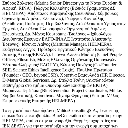
Σπύρος Ζολώτας (Marine Senior Director για τη Νότια Ευρώπη &
Αφρική, RINA), Γιώργος Καλλιάνης (Ειδικός Γραμματέας ΔΣ
HELMEPA), Απόστολος Καμαρινάκης (Διευθύνων Σύμβουλος
Οργανισμού Λιμένος Ελευσίνας), Γεώργιος Κοντούλης
(Διεύθυνση Ποιότητας, Περιβάλλοντος, Ασφάλειας και Υγείας στην
Εργασία, Ασφάλεια Πληροφοριών Οργανισμού Λιμένος
Ελευσίνας), Δρ. Μάνος Κουτράκης (Βιολόγος – Ιχθυολόγos,
Διευθυντής Ερευνών ΕΛΓΟ-ΙΝΑΛΕ Ινστιτούτο Αλιευτικής
Έρευνας), Ιάσονας Λαΐνος (Maritime Manager, HELMEPA),
Ευάγγελος Λίγγος, Πρόεδρος Εργατικού Κέντρου Ελευσίνας
Δυτικής Αττικής/ΕΚΕΔΑ), Ιωάννα-Αλεξία Μπέτση (Chief People
Officer, Filosofish, Μέλος Ελληνικής Οργάνωσης Παραγωγών
Υδατοκαλλιέργειας/ ΕΛΟΠΥ), Κώστας Πανάγος (Co-Founder
SEIL Science Ethics Intelligence Logic), Παυλίνα Πρωταίου
(Founder / CEO, beyondCSR), Χριστίνα Σαμουλαδά (HR Director,
D-Marin Global Services), Δρ. Στέλλα Τσάνη (Αναπληρώτρια
Καθηγήτρια στο τμήμα Οικονομικών Επιστημών ΕΚΠΑ),
Μαριάννα Τερζιδάκη(BlueGeneration Project Coordinator, Militos
Συμβουλευτική), Καπετάνιος Μιχαήλ Φραγκιάς (Επίτιμο Μέλος
Επιμορφωτικής Επιτροπής HELMEPA).
Το εργαστήριο υλοποίησαν η MilitosConsultingS.A., Leader της
ευρωπαϊκής πρωτοβουλίας BlueGeneration σε συνεργασία με την
HELMEPA, εταίρο στην κοινοπραξία. Θερμές ευχαριστίες στο
ΙΕΚ ΔΕΛΤΑ για την υποστήριξη και την ενεργή συμμετοχή των