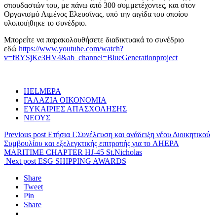
σπουδαστών του, με πάνω από 300 συμμετέχοντες, και στον
Οργανισμό Λιμένος Ελευσίνας, υπό την αιγίδα του οποίου
υλοποιήθηκε το συνέδριο.
Μπορείτε να παρακολουθήσετε διαδικτυακά το συνέδριο
εδώ
https://www.youtube.com/watch?
v=fRYSjKe3HV4&ab_channel=BlueGenerationproject
HELMEPA
ΓΑΛΑΖΙΑ ΟΙΚΟΝΟΜΙΑ
ΕΥΚΑΙΡΙΕΣ ΑΠΑΣΧΟΛΗΣΗΣ
ΝΕΟΥΣ
Previous post
Ετήσια Γ.Συνέλευση και ανάδειξη νέου Διοικητικού
Συμβουλίου και εξελεγκτικής επιτροπής για το AHEPA
MARITIME CHAPTER HJ-45 St.Nicholas
Next post
ESG SHIPPING AWARDS
Share
Tweet
Pin
Share