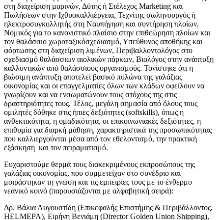
στη διαχείριση μαρινών, Δύτης ή Στέλεχος Marketing και
Πωλήσεων στην Ιχθυοκαλλιέργεια, Τεχνίτης σωληνουργός ή
ηλεκτροσυγκολλητής στη Ναυπήγηση και συντήρηση πλοίων,
Νομικός για το κανονιστικό πλαίσιο στην επιθεώρηση πλοίων και
τον θαλάσσιο χωροταξικόσχεδιασμό, Υπεύθυνος αποθήκης και
φόρτωσης στη διαχείριση λιμένων, Περιβαλλοντολόγος στο
σχεδιασμό θαλάσσιων αιολικών πάρκων, Βιολόγος στην ανάπτυξη
καλλυντικών από θαλάσσιους οργανισμούς. Τονίστηκε ότι η
βιώσιμη ανάπτυξη αποτελεί βασικό πυλώνα της γαλάζιας
οικονομίας και οι επαγγελματίες όλων των κλάδων οφείλουν να
γνωρίζουν και να ενσωματώνουν τους στόχους της στις
δραστηριότητες τους. Τέλος, μεγάλη σημασία από όλους τους
ομιλητές δόθηκε στις ήπιες δεξιότητες (softskills), όπως η
ανθεκτικότητα, η ομαδικότητα, οι επικοινωνιακές δεξιότητες, η
επιθυμία για διαρκή μάθηση, χαρακτηριστικά της προσωπικότητας
που καλλιεργούνται μέσα από τον εθελοντισμό, την πρακτική
εξάσκηση και τον πειραματισμό.
Ευχαριστούμε θερμά τους διακεκριμένους εκπροσώπους της
γαλάζιας οικονομίας, που συμμετείχαν στο συνέδριο και
μοιράστηκαν τη γνώση και τις εμπειρίες τους με το ένθερμο
νεανικό κοινό (παρουσιάζονται με αλφαβητική σειρά):
Δρ. Βάλια Αυγουστίδη (Επικεφαλής Επιστήμης & Περιβάλλοντος,
HELMEPA), Ειρήνη Βενιάμη (Director Golden Union Shipping),