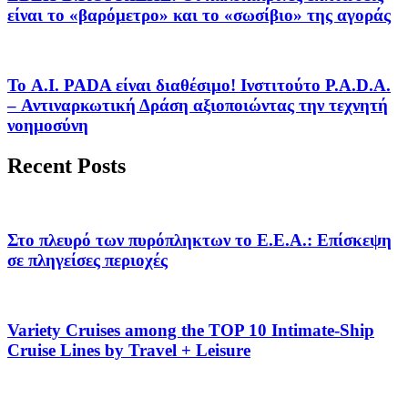
είναι το «βαρόμετρο» και το «σωσίβιο» της αγοράς
Το A.I. PADA είναι διαθέσιμο! Ινστιτούτο P.A.D.A.
– Αντιναρκωτική Δράση αξιοποιώντας την τεχνητή
νοημοσύνη
Recent Posts
Στο πλευρό των πυρόπληκτων το Ε.Ε.Α.: Επίσκεψη
σε πληγείσες περιοχές
Variety Cruises among the TOP 10 Intimate-Ship
Cruise Lines by Travel + Leisure