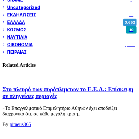
Uncategorized
180
ΕΚΔΗΛΩΣΕΙΣ
14
ΕΛΛΑΔΑ
3,652
ΚΟΣΜΟΣ
10
ΝΑΥΤΙΛΙΑ
5,358
ΟΙΚΟΝΟΜΙΑ
1,800
ΠΕΙΡΑΙΑΣ
3,259
Related Articles
Στο πλευρό των πυρόπληκτων το Ε.Ε.Α.: Επίσκεψη
σε πληγείσες περιοχές
«Το Επαγγελματικό Επιμελητήριο Αθηνών έχει αποδείξει
διαχρονικά ότι, σε κάθε μεγάλη κρίση...
By
piraeus365