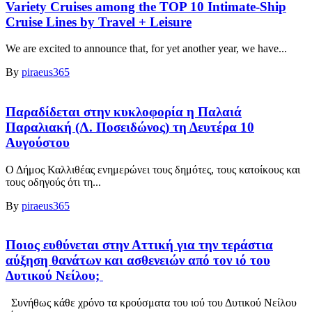
Variety Cruises among the TOP 10 Intimate-Ship
Cruise Lines by Travel + Leisure
We are excited to announce that, for yet another year, we have...
By
piraeus365
Παραδίδεται στην κυκλοφορία η Παλαιά
Παραλιακή (Λ. Ποσειδώνος) τη Δευτέρα 10
Αυγούστου
Ο Δήμος Καλλιθέας ενημερώνει τους δημότες, τους κατοίκους και
τους οδηγούς ότι τη...
By
piraeus365
Ποιος ευθύνεται στην Αττική για την τεράστια
αύξηση θανάτων και ασθενειών από τον ιό του
Δυτικού Νείλου;
Συνήθως κάθε χρόνο τα κρούσματα του ιού του Δυτικού Νείλου