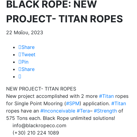
BLACK ROPE: NEW
PROJECT- TITAN ROPES
22 Μαΐου, 2023
Share
Tweet
Pin
Share
NEW PROJECT- TITAN ROPES
New project accomplished with 2 more
#Titan
ropes
for Single Point Mooring (
#SPM
) application.
#Titan
ropes have an
#Inconceivable
#Tera
–
#Strength
of
575 Tons each. Black Rope unlimited solutions!
info@blackropeco.com
(+30) 210 224 1089