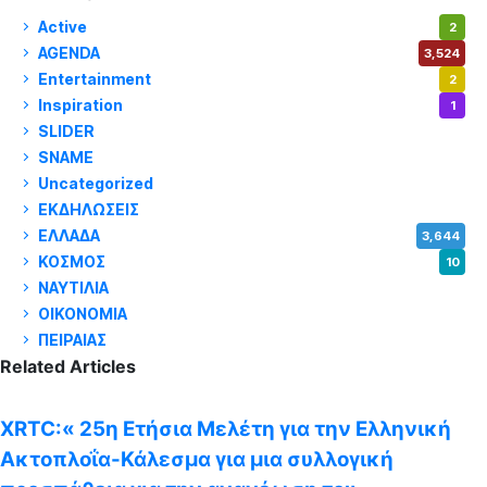
Active
2
AGENDA
3,524
Entertainment
2
Inspiration
1
SLIDER
971
SNAME
1
Uncategorized
180
ΕΚΔΗΛΩΣΕΙΣ
14
ΕΛΛΑΔΑ
3,644
ΚΟΣΜΟΣ
10
ΝΑΥΤΙΛΙΑ
5,344
ΟΙΚΟΝΟΜΙΑ
1,795
ΠΕΙΡΑΙΑΣ
3,257
Related Articles
XRTC:« 25η Ετήσια Μελέτη για την Ελληνική
Ακτοπλοΐα-Κάλεσμα για μια συλλογική