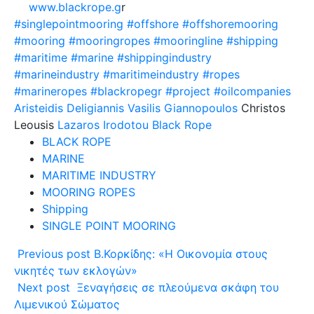
www.blackrope.g
r
#singlepointmooring
#offshore
#offshoremooring
#mooring
#mooringropes
#mooringline
#shipping
#maritime
#marine
#shippingindustry
#marineindustry
#maritimeindustry
#ropes
#marineropes
#blackropegr
#project
#oilcompanies
Aristeidis Deligiannis
Vasilis Giannopoulos
Christos
Leousis
Lazaros Irodotou
Black Rope
BLACK ROPE
MARINE
MARITIME INDUSTRY
MOORING ROPES
Shipping
SINGLE POINT MOORING
Previous post
Β.Κορκίδης: «Η Οικονομία στους
νικητές των εκλογών»
Next post
Ξεναγήσεις σε πλεούμενα σκάφη του
Λιμενικού Σώματος