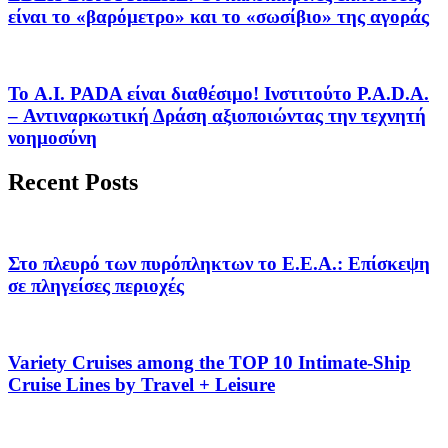
είναι το «βαρόμετρο» και το «σωσίβιο» της αγοράς
Το A.I. PADA είναι διαθέσιμο! Ινστιτούτο P.A.D.A.
– Αντιναρκωτική Δράση αξιοποιώντας την τεχνητή
νοημοσύνη
Recent Posts
Στο πλευρό των πυρόπληκτων το Ε.Ε.Α.: Επίσκεψη
σε πληγείσες περιοχές
Variety Cruises among the TOP 10 Intimate-Ship
Cruise Lines by Travel + Leisure