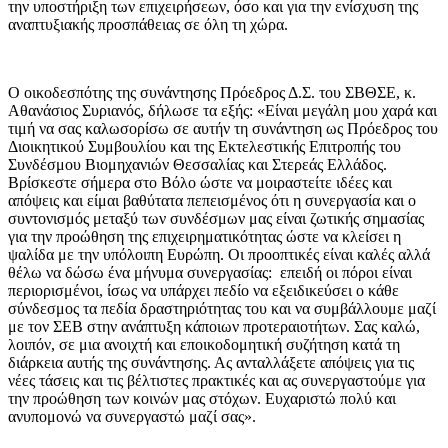
την υποστήριξη των επιχειρήσεων, όσο και για την ενίσχυση της
αναπτυξιακής προσπάθειας σε όλη τη χώρα.
Ο οικοδεσπότης της συνάντησης Πρόεδρος Δ.Σ. του ΣΒΘΣΕ, κ.
Αθανάσιος Συριανός, δήλωσε τα εξής: «Είναι μεγάλη μου χαρά και
τιμή να σας καλωσορίσω σε αυτήν τη συνάντηση ως Πρόεδρος του
Διοικητικού Συμβουλίου και της Εκτελεστικής Επιτροπής του
Συνδέσμου Βιομηχανιών Θεσσαλίας και Στερεάς Ελλάδος.
Βρίσκεστε σήμερα στο Βόλο ώστε να μοιραστείτε ιδέες και
απόψεις και είμαι βαθύτατα πεπεισμένος ότι η συνεργασία και ο
συντονισμός μεταξύ των συνδέσμων μας είναι ζωτικής σημασίας
για την προώθηση της επιχειρηματικότητας ώστε να κλείσει η
ψαλίδα με την υπόλοιπη Ευρώπη. Οι προοπτικές είναι καλές αλλά
θέλω να δώσω ένα μήνυμα συνεργασίας: επειδή οι πόροι είναι
περιορισμένοι, ίσως να υπάρχει πεδίο να εξειδικεύσει ο κάθε
σύνδεσμος τα πεδία δραστηριότητας του και να συμβάλλουμε μαζί
με τον ΣΕΒ στην ανάπτυξη κάποιων προτεραιοτήτων. Σας καλώ,
λοιπόν, σε μια ανοιχτή και εποικοδομητική συζήτηση κατά τη
διάρκεια αυτής της συνάντησης. Ας ανταλλάξετε απόψεις για τις
νέες τάσεις και τις βέλτιστες πρακτικές και ας συνεργαστούμε για
την προώθηση των κοινών μας στόχων. Ευχαριστώ πολύ και
ανυπομονώ να συνεργαστώ μαζί σας».