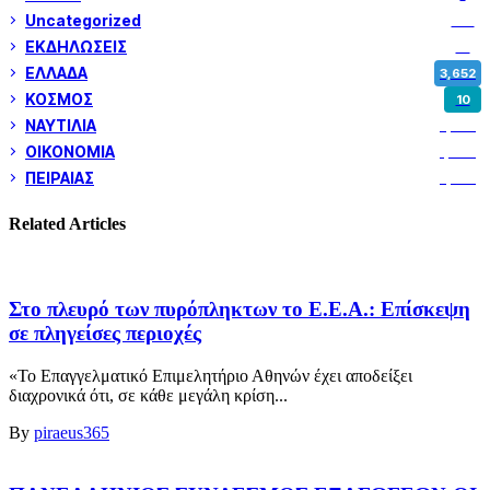
Uncategorized
180
ΕΚΔΗΛΩΣΕΙΣ
14
ΕΛΛΑΔΑ
3,652
ΚΟΣΜΟΣ
10
ΝΑΥΤΙΛΙΑ
5,358
ΟΙΚΟΝΟΜΙΑ
1,800
ΠΕΙΡΑΙΑΣ
3,259
Related Articles
Στο πλευρό των πυρόπληκτων το Ε.Ε.Α.: Επίσκεψη
σε πληγείσες περιοχές
«Το Επαγγελματικό Επιμελητήριο Αθηνών έχει αποδείξει
διαχρονικά ότι, σε κάθε μεγάλη κρίση...
By
piraeus365