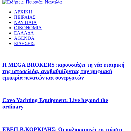
ΑΡΧΙΚΗ
ΠΕΙΡΑΙΑΣ
ΝΑΥΤΙΛΙΑ
ΟΙΚΟΝΟΜΙΑ
ΕΛΛΑΔΑ
AGENDA
ΕΙΔΗΣΕΙΣ
Η MEGA BROKERS παρουσιάζει τη νέα εταιρική
της ιστοσελίδα, αναβαθμίζοντας την ψηφιακή
εμπειρία πελατών και συνεργατών
Cavo Yachting Equipment: Live beyond the
ordinary
EΒΕΠ-Β.ΚΟΡΚΙΔΗΣ: Οι καλοκαιρινές εκπτώσεις