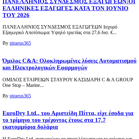
ΠΑΝΕΛΛΗΝΙΟΣ ΣΥΝΔΕΣΜΟΣ ΕΞΑΓΩΓΕΩΝ:ΟΙ
ΕΛΛΗΝΙΚΕΣ ΕΞΑΓΩΓΕΣ ΚΑΤΑ ΤΟΝ ΙΟΥΝΙΟ
ΤΟΥ 2026
ΠΑΝΕΛΛΗΝΙΟΣ ΣΥΝΔΕΣΜΟΣ ΕΞΑΓΩΓΕΩΝ Ισχυρό
Εξαγωγικό Αποτύπωμα: Υψηλό τριετίας στα 27,6 δισ. €...
By
piraeus365
Όμιλος C&A: Ολοκληρωμένες λύσεις Αυτοματισμού
και Ηλεκτρολογικών Εφαρμογών
ΟΜΙΛΟΣ ΕΤΑΙΡΕΙΩΝ ΣΤΑΥΡΟΥ ΚΑΣΙΔΙΑΡΗ C & A GROUP
One Stop – Marine...
By
piraeus365
EuroDry Ltd., του Αριστείδη Πίττα, είχε έσοδα για
το τρίμηνο του τρέχοντος έτους στα 17,7
εκατομμύρια δολάρια
Η EuroDry Ltd. ανακοινώνει τα αποτελέσματα για το τρίμηνο και