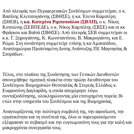
Από πλευράς των Περιφερειακών Συνδέσμων συμμετείχαν, ο κ.
Βασίλης Κλειτσογιάννης (ΣΒΘΣΕ), η κα. Έλενα Καματέρη
(ΣΘΕΒ), η
κα. Κατερίνα Ριμποπούλου (ΣΒΑΠ),
ο κ. Νίκος
Κοτσώνης (ΣΕΒΠΕΔΕ), ο κ. Νίκος Καμπόλης (ΣΒΣΕ) και οι κκ
Φράγκου και Βαϊνά (ΣΒΘΣΕ). Από πλευράς ΣΕΒ συμμετείχαν οι
κ.κ. Γ. Ξηρογιάννης, Κ. Κωνσταντίνου, Β. Μακρυγιάννη, και Ε.
Ρώμα. Στη συνάντηση συμμετείχε επίσης η κα Αμανατίδου,
Αναπληρώτρια Προϊσταμένη Δνσης Ανάπτυξης ΠΕ Μαγνησίας &
Σποράδων.
Τέλος, στο πλαίσιο της Συνάντησης των Γενικών Διευθυντών
απονεμήθηκε τιμητική πλακέτα στην πρώην διευθύντρια του
Συνδέσμου Βιομηχανιών Θεσσαλίας & Στερεάς Ελλάδος κ.
Ευφροσύνη Δαγλαρίδη, η οποία αποχώρησε λόγω
συνταξιοδότησης, ολοκληρώνοντας μία επιτυχημένη πορεία 36
ετών στην υπηρεσία του Συνδέσμου και της Βιομηχανίας.
Αναγνωρίζοντας την πολύτιμη συμβολή της, την αφοσίωση, την
εργατικότητα και τη συνέπειά της, όλοι οι παρευρισκόμενοι
εξέφρασαν το σεβασμό και την ευγνωμοσύνη τους για την καλή και
μακροχρόνια συνεργασία τους.