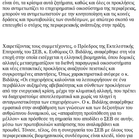
είναι ότι, τα κρίσιμα αυτά ζητήματα, καθώς και όλες οι προκλήσεις
που αντιμετωπίζει το επιχειρηματικό οικοσύστημα της περιφέρειας,
μπορούν να αντιμετωπιστούν με την κινητοποίηση και τις κοινές
δράσεις και πρωτοβουλίες των συνδέσμων, με απώτερο σκοπό να
επιτευχθεί ο στόχος της περιφερειακής ανάπτυξης στην πράξη.
Χαιρετίζοντας τους συμμετέχοντες, ο Πρόεδρος της Εκτελεστικής
Επιτροπής του ΣΕΒ, κ. Ευθύμιος Ο. Βιδάλης, αναφέρθηκε στη νέα
εποχή στην οποία εισέρχεται η ελληνική βιομηχανία, όπου δομικές
αλλαγές μετασχηματίζουν τα διεθνή παραγωγικά οικοσυστήματα
και νέες επιτακτικές προκλήσεις αναζητούν πειστικές και
συγκροτημένες απαντήσεις. Όπως χαρακτηριστικά ανέφερε ο κ.
Βιδάλης «Οι επιχειρήσεις καλούνται να λειτουργήσουν σε ένα
περιβάλλον αυξημένης αβεβαιότητας και σύνθετων προκλήσεων
από την ενεργειακή κρίση, μέχρι την κλιματική αλλαγή, που πρέπει
να διαχειριστούμε αποτελεσματικά και χωρίς να πληγεί η
ανταγωνιστικότητα των επιχειρήσεων». Ο κ. Βιδάλης αναφέρθηκε
εμφατικά στην αναβάθμιση των γνώσεων και των δεξιοτήτων του
ανθρώπινου δυναμικού, ως «απαραίτητη προϋπόθεση για το
μέλλον» και πρόσθεσε τη σημασία που αποδίδει ο ΣΕΒ σε αυτήν,
μέσω των πρωτοβουλιών κατάρτισης που αναλαμβάνει και
προωθεί. Τόνισε, τέλος, ότι η συνεργασία του ΣΕΒ με όλους τους
περιφερειακούς βιομηχανικούς συνδέσμους είναι κλειδί, τόσο για