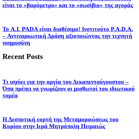
είναι το «βαρόμετρο» και το «σωσίβιο» της αγοράς
Το A.I. PADA είναι διαθέσιμο! Ινστιτούτο P.A.D.A.
– Αντιναρκωτική Δράση αξιοποιώντας την τεχνητή
νοημοσύνη
Recent Posts
Τι ισχύει για την αργία του Δεκαπενταύγουστου –
Όσα πρέπει να γνωρίζουν οι μισθωτοί του ιδιωτικού
τομέα
Η Δεσποτική εορτή της Μεταμορφώσεως του
Κυρίου στην Ιερά Μητρόπολη Πειραιώς