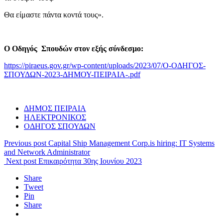
Θα είμαστε πάντα κοντά τους».
Ο
Οδηγός Σπουδών στον εξής σύνδεσμο:
https://piraeus.gov.gr/wp-content/uploads/2023/07/Ο-ΟΔΗΓΟΣ-
ΣΠΟΥΔΩΝ-2023-ΔΗΜΟΥ-ΠΕΙΡΑΙΑ-.pdf
ΔΗΜΟΣ ΠΕΙΡΑΙΑ
ΗΛΕΚΤΡΟΝΙΚΟΣ
ΟΔΗΓΟΣ ΣΠΟΥΔΩΝ
Previous post
Capital Ship Management Corp.is hiring: IT Systems
and Network Administrator
Next post
Επικαιρότητα 30ης Ιουνίου 2023
Share
Tweet
Pin
Share