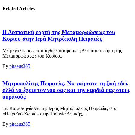
Related Articles
Η Δεσποτική εορτή της Μεταμορφώσεως του
Κυρίου στην Ιερά Μητρόπολη Πειραιώς
Με μεγαλοπρέπεια τιμήθηκε και φέτος η Δεσποτική εορτή της
Μεταμορφώσεως του Κυρίου...
By
piraeus365
Μητροπολίτης Πειραιώς: Να χαίρεστε τη ζωή εδώ,
αλλά να έχετε τον νου σας και την καρδιά σας στους
ουρανούς
Τις Κατασκηνώσεις της Ιεράς Μητροπόλεως Πειραιώς, στο
«Πειραϊκό Χωριό» στην Παιανία Αττικής,...
By
piraeus365