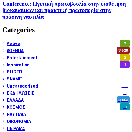
Conference: Ηγετική πρωτοβουλία στην υιοθέτηση
βιοκαυσίμων και πρακτική πρωτοπορία στην
πράσινη ναυτιλία
Categories
Active
2
AGENDA
3,529
Entertainment
2
Inspiration
1
SLIDER
974
SNAME
1
Uncategorized
180
ΕΚΔΗΛΩΣΕΙΣ
14
ΕΛΛΑΔΑ
3,653
ΚΟΣΜΟΣ
10
ΝΑΥΤΙΛΙΑ
5,362
ΟΙΚΟΝΟΜΙΑ
1,802
ΠΕΙΡΑΙΑΣ
3,262