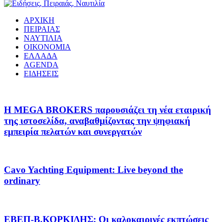
ΑΡΧΙΚΗ
ΠΕΙΡΑΙΑΣ
ΝΑΥΤΙΛΙΑ
ΟΙΚΟΝΟΜΙΑ
ΕΛΛΑΔΑ
AGENDA
ΕΙΔΗΣΕΙΣ
Η MEGA BROKERS παρουσιάζει τη νέα εταιρική
της ιστοσελίδα, αναβαθμίζοντας την ψηφιακή
εμπειρία πελατών και συνεργατών
Cavo Yachting Equipment: Live beyond the
ordinary
EΒΕΠ-Β.ΚΟΡΚΙΔΗΣ: Οι καλοκαιρινές εκπτώσεις