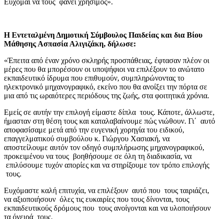
Εύχομαι να τους φανεί χρήσιμος».
Η Εντεταλμένη Δημοτική Σύμβουλος Παιδείας και δια Βίου
Μάθησης Ασπασία Αλιγιζάκη, δήλωσε:
«Έπειτα από έναν χρόνο σκληρής προσπάθειας, έφτασαν πλέον οι
μέρες που θα μπορέσουν οι υποψήφιοι να επιλέξουν το ανώτατο
εκπαιδευτικό ίδρυμα που επιθυμούν, συμπληρώνοντας το
ηλεκτρονικό μηχανογραφικό, εκείνο που θα ανοίξει την πόρτα σε
μια από τις ωραιότερες περιόδους της ζωής, στα φοιτητικά χρόνια.
Εμείς σε αυτήν την επιλογή είμαστε δίπλα τους. Κάποτε, άλλωστε,
ήμασταν στη θέση τους και καταλαβαίνουμε πώς νιώθουν. Γι΄ αυτό
αποφασίσαμε μετά από την ευγενική χορηγία του ειδικού,
επαγγελματικού συμβούλου κ. Γιώργου Χασιακή, να
αποστείλουμε αυτόν τον οδηγό συμπλήρωσης μηχανογραφικού,
προκειμένου να τους βοηθήσουμε σε όλη τη διαδικασία, να
επιλύσουμε τυχόν απορίες και να στηρίξουμε τον τρόπο επιλογής
τους.
Ευχόμαστε καλή επιτυχία, να επιλέξουν αυτό που τους ταιριάζει,
να αξιοποιήσουν όλες τις ευκαιρίες που τους δίνονται, τους
εκπαιδευτικούς δρόμους που τους ανοίγονται και να υλοποιήσουν
τα όνειρά τους.