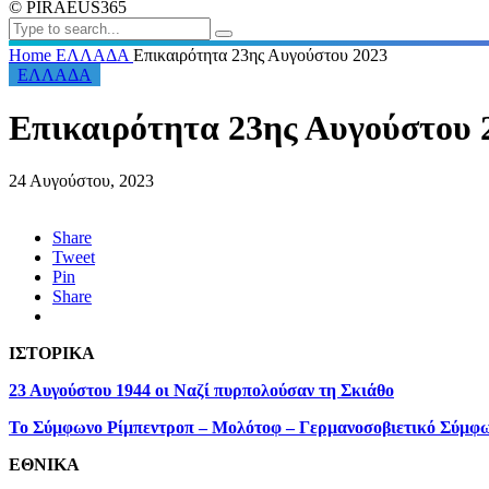
© PIRAEUS365
Home
ΕΛΛΑΔΑ
Επικαιρότητα 23ης Αυγούστου 2023
ΕΛΛΑΔΑ
Επικαιρότητα 23ης Αυγούστου 
24 Αυγούστου, 2023
Share
Tweet
Pin
Share
ΙΣΤΟΡΙΚΑ
23 Αυγούστου 1944 οι Ναζί πυρπολούσαν τη Σκιάθο
Το Σύμφωνο Ρίμπεντροπ – Μολότοφ – Γερμανοσοβιετικό Σύμφω
ΕΘΝΙΚΑ