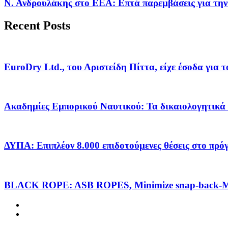
Ν. Ανδρουλάκης στο ΕΕΑ: Επτά παρεμβάσεις για την
Recent Posts
EuroDry Ltd., του Αριστείδη Πίττα, είχε έσοδα για 
Ακαδημίες Εμπορικού Ναυτικού: Τα δικαιολογητικά 
ΔΥΠΑ: Επιπλέον 8.000 επιδοτούμενες θέσεις στο πρ
BLACK ROPE: ASB ROPES, Minimize snap-back-Ma