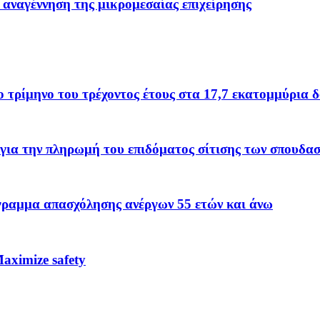
 αναγέννηση της μικρομεσαίας επιχείρησης
το τρίμηνο του τρέχοντος έτους στα 17,7 εκατομμύρια 
για την πληρωμή του επιδόματος σίτισης των σπουδα
όγραμμα απασχόλησης ανέργων 55 ετών και άνω
ximize safety