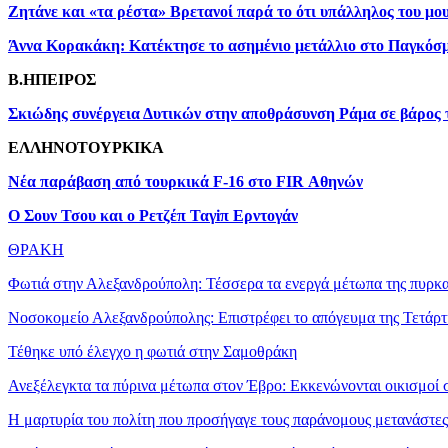
Ζητάνε και «τα ρέστα» Βρετανοί παρά το ότι υπάλληλος του μου
Άννα Κορακάκη: Κατέκτησε το ασημένιο μετάλλιο στο Παγκόσ
B.HΠΕΙΡΟΣ
Σκιώδης συνέργεια Δυτικών στην αποθράσυνση Ράμα σε βάρος
ΕΛΛΗΝΟΤΟΥΡΚΙΚΑ
Νέα παράβαση από τουρκικά F-16 στο FIR Αθηνών
Ο Σουν Τσου και ο Ρετζέπ Ταγiπ Ερντογάν
ΘΡΑΚΗ
Φωτιά στην Αλεξανδρούπολη: Τέσσερα τα ενεργά μέτωπα της πυρκα
Νοσοκομείο Αλεξανδρούπολης: Επιστρέφει το απόγευμα της Τετάρτη
Τέθηκε υπό έλεγχο η φωτιά στην Σαμοθράκη
Ανεξέλεγκτα τα πύρινα μέτωπα στον Έβρο: Εκκενώνονται οικισμοί σ
H μαρτυρία του πολίτη που προσήγαγε τους παράνομους μετανάστες