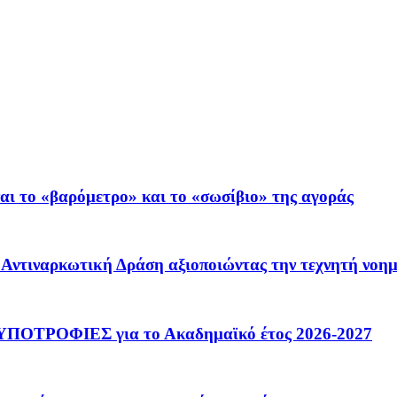
ι το «βαρόμετρο» και το «σωσίβιο» της αγοράς
 – Αντιναρκωτική Δράση αξιοποιώντας την τεχνητή νοη
ΟΤΡΟΦΙΕΣ για το Ακαδημαϊκό έτος 2026-2027