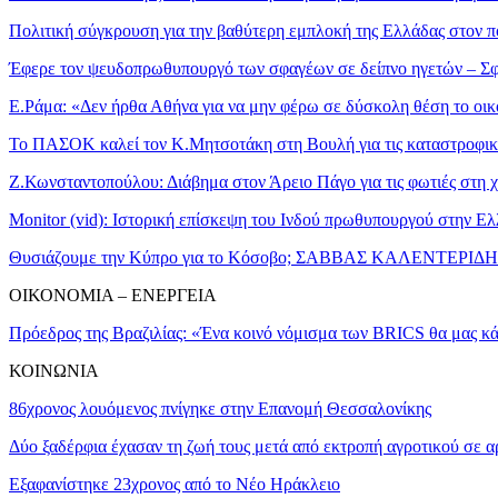
Πολιτική σύγκρουση για την βαθύτερη εμπλοκή της Ελλάδας στον π
Έφερε τον ψευδοπρωθυπουργό των σφαγέων σε δείπνο ηγετών – Σφ
Ε.Ράμα: «Δεν ήρθα Αθήνα για να μην φέρω σε δύσκολη θέση το ο
Το ΠΑΣΟΚ καλεί τον Κ.Μητσοτάκη στη Βουλή για τις καταστροφικ
Z.Κωνσταντοπούλου: Διάβημα στον Άρειο Πάγο για τις φωτιές στη 
Monitor (vid): Ιστορική επίσκεψη του Ινδού πρωθυπουργού σ
Θυσιάζουμε την Κύπρο για το Κόσοβο; ΣΑΒΒΑΣ ΚΑΛΕΝΤΕΡΙΔ
ΟΙΚΟΝΟΜΙΑ – ENEΡΓEIA
Πρόεδρος της Βραζιλίας: «Ένα κοινό νόμισμα των BRICS θα μας κά
ΚΟΙΝΩΝΙΑ
86χρονος λουόμενος πνίγηκε στην Επανομή Θεσσαλονίκης
Δύο ξαδέρφια έχασαν τη ζωή τους μετά από εκτροπή αγροτικού σε α
Εξαφανίστηκε 23χρονος από το Νέο Ηράκλειο