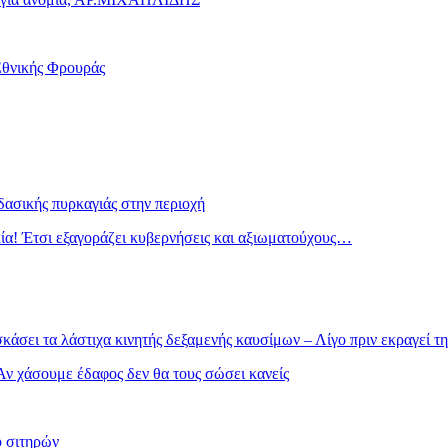
Εθνικής Φρουράς
δασικής πυρκαγιάς στην περιοχή
κία! Έτσι εξαγοράζει κυβερνήσεις και αξιωματούχους…
άσει τα λάστιχα κινητής δεξαμενής καυσίμων – Λίγο πριν εκραγεί τ
 Αν χάσουμε έδαφος δεν θα τους σώσει κανείς
υ σιτηρών