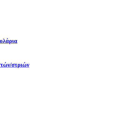
δολάρια
στών/στριών