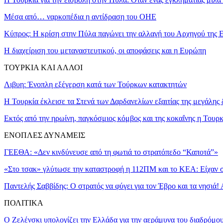
Μέσα από… ναρκοπέδια η αντίδραση του ΟΗΕ
Κύπρος: Η κρίση στην Πύλα παγώνει την αλλαγή του Αρχηγού της 
Η διαχείριση του μεταναστευτικού, οι αποφάσεις και η Ευρώπη
ΤΟΥΡΚΙΑ ΚΑΙ ΑΛΛΟΙ
Λιβυη: Ένοπλη εξέγερση κατά των Τούρκων κατακτητών
Η Τουρκία έκλεισε τα Στενά των Δαρδανελίων εξαιτίας της μεγάλης 
Εκτός από την ηρωίνη, παγκόσμιος κόμβος και της κοκαΐνης η Τουρ
ΕΝΟΠΛΕΣ ΔΥΝΑΜΕΙΣ
ΓΕΕΘΑ: «Δεν κινδύνευσε από τη φωτιά το στρατόπεδο “Καποτά”»
«Στο τσακ» γλύτωσε την καταστροφή η 112ΠΜ και το ΚΕΑ: Είχαν σκ
Παντελής Σαββίδης: Ο στρατός να φύγει για τον Έβρο και τα νησιά!
ΠΟΛΙΤΙΚΑ
Ο Ζελένσκι υπολογίζει την Ελλάδα για την αεράμυνα του διαδρόμο