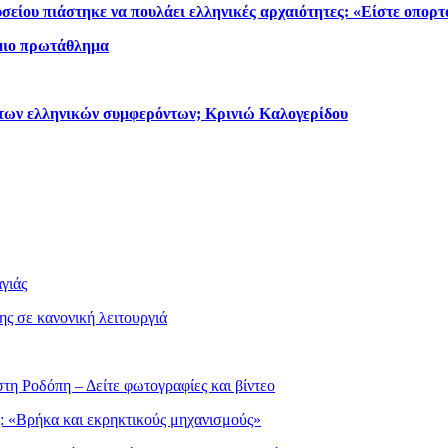
σείου πιάστηκε να πουλάει ελληνικές αρχαιότητες: «Είστε οπορτ
μιο πρωτάθλημα
 των ελληνικών συμφερόντων; Κρινιώ Καλογερίδου
γιάς
ς σε κανονική λειτουργιά
τη Ροδόπη – Δείτε φωτογραφίες και βίντεο
: «Βρήκα και εκρηκτικούς μηχανισμούς»