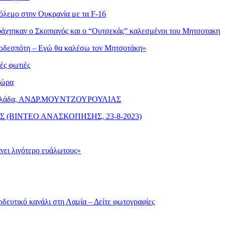
όλεμο στην Ουκρανία με τα F-16
άχτηκαν ο Σκοπιανός και ο “Ουτσεκάς” καλεσμένοι του Μητσοτακη
ικοδεσπότη – Εγώ θα καλέσω τον Μητσοτάκη»
ές φωτιές
χώρα
την Ελλάδα, ΑΝΔΡ.ΜΟΥΝΤΖΟΥΡΟΥΛΙΑΣ
ΗΣ (ΒΙΝΤΕΟ ΑΝΑΣΚΟΠΗΣΗΣ, 23-8-2023)
νει λιγότερο ευάλωτους»
ρδευτικό κανάλι στη Λαμία – Δείτε φωτογραφίες