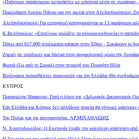
«Πιάνουμε παράνομους μετανάστες με μπιτόνια μέσα σε χωράφια» –
Παρέμβαση Αρείου Πάγου για την φωτιά στην Αλεξανδρούπολη: Ζητ
Αλεξανδρούπολη: Για εμπρησμό κατηγορούνται οι 13 παράνομοι αλλο
Κ.Βελόπουλος: «Επιτέλους φυλάξτε τα σύνορα κινδυνεύει η πατρίδ
Πάνω από 617.000 στρέμματα κάηκαν στον Έβρο – Σοκάρουν οι δο
Ζημιές σε υποδομές και δίκτυα στον αρχαιολογικό χώρο της Αρχαί
Φωτιά έξω από το Σουφλί στην περιοχή του Προφήτη Ηλία
Βούλγαροι πυροσβέστες αναχωρούν για την Ελλάδα: Θα συνδράμο
ΚΥΠΡΟΣ
Παναγιώτης Ήφαιστος: Γιατί η λύση της «Διζωνικής Δικοινοτικής Ομ
Εάν Ελλάδα και Κύπρος δεν αλλάξουν πορεία θα γίνουμε μάρτυρες 
Της Πύλας και της ασυναρτησίας, ΑΡ.ΜΙΧΑΗΛΙΔΗΣ
Ν. Χριστοδουλίδης: Ο Ερντογάν έλαβε την καλύτερη απάντηση από 
Η Τουρκία για την εισβολή στην Πύλα: Όταν ένας εγκληματίας μι