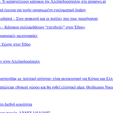
 Τι καταγγέλλουν κάτοικοι της Αλεξανδρούπολης στο pronews.gr
ά έρευνα για τυχόν οργανωμένη εγκληματική δράση
δαποί – Στον ανακριτή και οι πολίτες που τους προσήγαγαν
α – Κάτοικοι συλλαμβάνουν “επενδυτές” στον Έβρο»
ρυφορικές φωτογραφίες
ας Ζώνης στον Έβρο
υν στην Αλεξανδρούπολη
οσπονδίας με πολιτική ισότητα» είναι αυτοκτονική για Κύπρο και Ελ
απώλειας εθνικού χώρου και θα χυθεί ελληνικό αίμα, Θεόδωρου Νικ
τη διεθνή κοινότητα
λά για ανομία, ΑΡ.ΜΙΧΑΗΛΙΔΗΣ