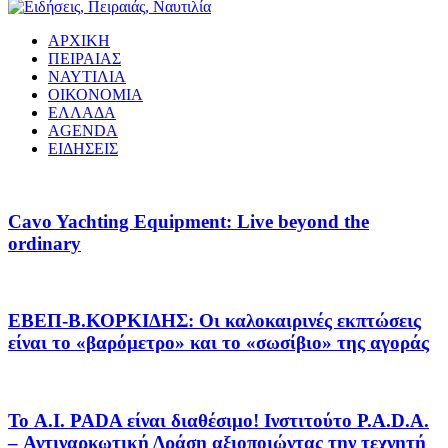
ΑΡΧΙΚΗ
ΠΕΙΡΑΙΑΣ
ΝΑΥΤΙΛΙΑ
ΟΙΚΟΝΟΜΙΑ
ΕΛΛΑΔΑ
AGENDA
ΕΙΔΗΣΕΙΣ
Cavo Yachting Equipment: Live beyond the
ordinary
EΒΕΠ-Β.ΚΟΡΚΙΔΗΣ: Οι καλοκαιρινές εκπτώσεις
είναι το «βαρόμετρο» και το «σωσίβιο» της αγοράς
Το A.I. PADA είναι διαθέσιμο! Ινστιτούτο P.A.D.A.
– Αντιναρκωτική Δράση αξιοποιώντας την τεχνητή