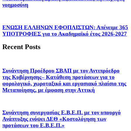
νοημοσύνη
ΕΝΩΣΗ ΕΛΛΗΝΩΝ ΕΦΟΠΛΙΣΤΩΝ: Απένειμε 365
ΥΠΟΤΡΟΦΙΕΣ για το Ακαδημαϊκό έτος 2026-2027
Recent Posts
Συνάντηση Προέδρου ΣΒΑΠ με τον Αντιπρόεδρο
της Κυβέρνησης– Κατάθεση προτάσεων για το
φορολογικό, χωροταξικό και εργασιακό πλαίσιο της
Μεταποίησης, με έμφαση στην Αττική
Συνάντηση συνεργασίας Ε.Β.Ε.Π. με τον υπουργό
Ανάπτυξης ενόψει ΔΕΘ «Κοστολόγηση των
προτάσεων του Ε.Β.Ε.Π.»