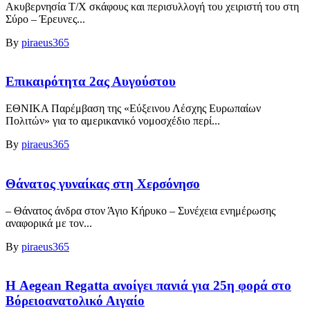
Ακυβερνησία Τ/Χ σκάφους και περισυλλογή του χειριστή του στη
Σύρο – Έρευνες...
By
piraeus365
Επικαιρότητα 2ας Αυγούστου
ΕΘΝΙΚΑ Παρέμβαση της «Εύξεινου Λέσχης Ευρωπαίων
Πολιτών» για το αμερικανικό νομοσχέδιο περί...
By
piraeus365
Θάνατος γυναίκας στη Χερσόνησο
– Θάνατος άνδρα στον Άγιο Κήρυκο – Συνέχεια ενημέρωσης
αναφορικά με τον...
By
piraeus365
Η Aegean Regatta ανοίγει πανιά για 25η φορά στο
Βόρειοανατολικό Αιγαίο