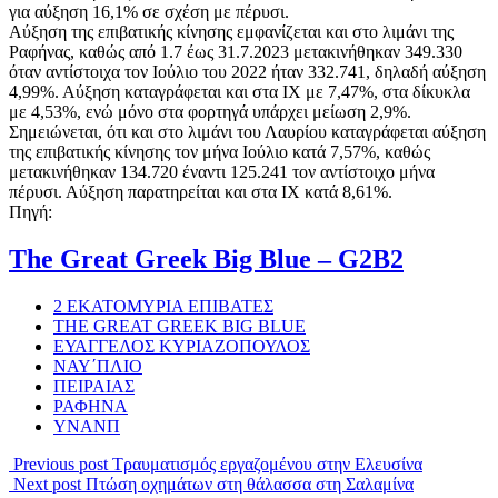
για αύξηση 16,1% σε σχέση με πέρυσι.
Αύξηση της επιβατικής κίνησης εμφανίζεται και στο λιμάνι της
Ραφήνας, καθώς από 1.7 έως 31.7.2023 μετακινήθηκαν 349.330
όταν αντίστοιχα τον Ιούλιο του 2022 ήταν 332.741, δηλαδή αύξηση
4,99%. Αύξηση καταγράφεται και στα ΙΧ με 7,47%, στα δίκυκλα
με 4,53%, ενώ μόνο στα φορτηγά υπάρχει μείωση 2,9%.
Σημειώνεται, ότι και στο λιμάνι του Λαυρίου καταγράφεται αύξηση
της επιβατικής κίνησης τον μήνα Ιούλιο κατά 7,57%, καθώς
μετακινήθηκαν 134.720 έναντι 125.241 τον αντίστοιχο μήνα
πέρυσι. Αύξηση παρατηρείται και στα ΙΧ κατά 8,61%.
Πηγή:
The Great Greek Big Blue – G2B2
2 ΕΚΑΤΟΜΥΡΙΑ ΕΠΙΒΑΤΕΣ
THE GREAT GREEK BIG BLUE
ΕΥΑΓΓΕΛΟΣ ΚΥΡΙΑΖΟΠΟΥΛΟΣ
ΝΑΥ΄ΠΛΙΟ
ΠΕΙΡΑΙΑΣ
ΡΑΦΗΝΑ
ΥΝΑΝΠ
Previous post
Τραυματισμός εργαζομένου στην Ελευσίνα
Next post
Πτώση οχημάτων στη θάλασσα στη Σαλαμίνα