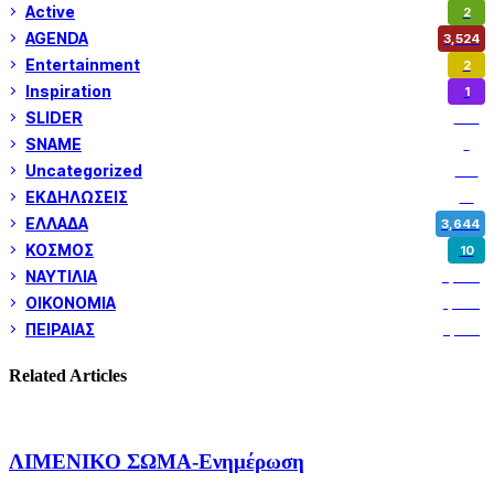
Active
2
AGENDA
3,524
Entertainment
2
Inspiration
1
SLIDER
973
SNAME
1
Uncategorized
180
ΕΚΔΗΛΩΣΕΙΣ
14
ΕΛΛΑΔΑ
3,644
ΚΟΣΜΟΣ
10
ΝΑΥΤΙΛΙΑ
5,344
ΟΙΚΟΝΟΜΙΑ
1,797
ΠΕΙΡΑΙΑΣ
3,257
Related Articles
ΛΙΜΕΝΙΚΟ ΣΩΜΑ-Ενημέρωση