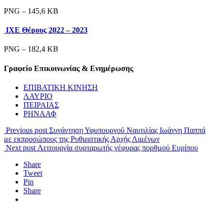
PNG – 145,6 KB
ΙΧΕ Θέρους 2022 – 2023
PNG – 182,4 KB
Γραφείο Επικοινωνίας & Ενημέρωσης
ΕΠΙΒΑΤΙΚΗ ΚΙΝΗΣΗ
ΛΑΥΡΙΟ
ΠΕΙΡΑΙΑΣ
ΡΗΝΑΑΦ
Previous post
Συνάντηση Υφυπουργού Ναυτιλίας Ιωάννη Παππά
με εκπροσώπους της Ρυθμιστικής Αρχής Λιμένων
Next post
Λειτουργία συρταρωτής γέφυρας πορθμού Ευρίπου
Share
Tweet
Pin
Share