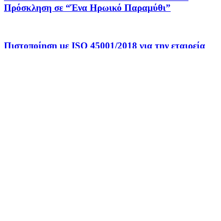
Πρόσκληση σε “Ένα Ηρωικό Παραμύθι”
Πιστοποίηση με ISO 45001/2018 για την εταιρεία
ΕΙΣΑΓΩΓΑΙ ΜΑΥΡΙΚΟΣ ΑΕ
Ο ΔΙΚΗΓΟΡΙΚΟΣ ΣΥΛΛΟΓΟΣ ΠΕΙΡΑΙΑ ΘΑ
ΣΥΝΕΧΙΣΕΙ ΝΑ ΑΓΩΝΙΖΕΤΑΙ ΕΝΑΝΤΙΑ ΣΤΗ
ΜΕΤΑΣΤΕΓΑΣΗ ΤΟΥ ΝΑΥΤΟΔΙΚΕΙΟΥ ΠΕΙΡΑΙΑ
Categories
Active
2
AGENDA
3,524
Entertainment
2
Inspiration
1
SLIDER
972
SNAME
1