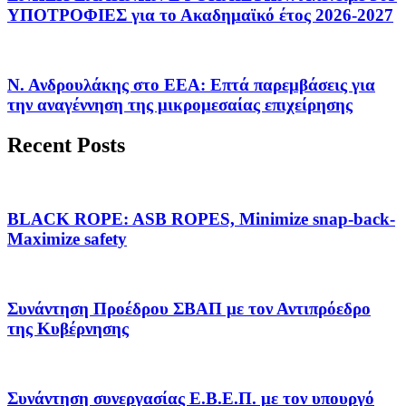
ΥΠΟΤΡΟΦΙΕΣ για το Ακαδημαϊκό έτος 2026-2027
Ν. Ανδρουλάκης στο ΕΕΑ: Επτά παρεμβάσεις για
την αναγέννηση της μικρομεσαίας επιχείρησης
Recent Posts
BLACK ROPE: ASB ROPES, Minimize snap-back-
Maximize safety
Συνάντηση Προέδρου ΣΒΑΠ με τον Αντιπρόεδρο
της Κυβέρνησης
Συνάντηση συνεργασίας Ε.Β.Ε.Π. με τον υπουργό