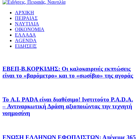
ΑΡΧΙΚΗ
ΠΕΙΡΑΙΑΣ
ΝΑΥΤΙΛΙΑ
ΟΙΚΟΝΟΜΙΑ
ΕΛΛΑΔΑ
AGENDA
ΕΙΔΗΣΕΙΣ
EΒΕΠ-Β.ΚΟΡΚΙΔΗΣ: Οι καλοκαιρινές εκπτώσεις
είναι το «βαρόμετρο» και το «σωσίβιο» της αγοράς
Το A.I. PADA είναι διαθέσιμο! Ινστιτούτο P.A.D.A.
– Αντιναρκωτική Δράση αξιοποιώντας την τεχνητή
νοημοσύνη
ΕΝΩΣΗ ΕΛΛΗΝΩΝ ΕΦΟΠΛΙΣΤΩΝ: Απένειμε 365