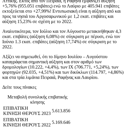
Αττικής. Εκτός από τον Πειραιά, η Ραφήνα εμφανίζει αύξηση
+5,76% (955.051 επιβάτες) ενώ το Λαύριο με 405.941 επιβάτες
εκτοξεύεται στο +27,99%! Εντυπωσιακή είναι η αύξηση από και
προς τα νησιά του Αργοσαρωνικού με 1,2 εκατ. επιβάτες και
αύξηση 15,23% σε σχέση με το 2022.
Αναλυτικότερα, τον Ιούλιο και τον Αύγουστο μετακινήθηκαν 4,3
εκατ. επιβάτες (αύξηση 6,08%) σε σύγκριση με πέρυσι, ενώ τον
Ιούνιο 1.3 εκατ. επιβάτες (αύξηση 17,74%) σε σύγκριση με το
2022.
Αξίζει να σημειωθεί, ότι το δίμηνο Ιουλίου – Αυγούστου
καταγράφεται σημαντική αύξηση και στον αριθμό των
δρομολογίων (10.222, +4,4%), των ΙΧ (706.771, +5,24%), των
φορτηγών (92.035, +4,51%) και των δικύκλων (114.797, +4,86%)
και στα τρία λιμάνια Πειραιά, Ραφήνας και Λαυρίου.
Δείτε τους πίνακες
Μεταβολή συνολικής επιβατικής
κίνησης
ΕΠΙΒΑΤΙΚΗ
5.613.856
ΚΙΝΗΣΗ ΘΕΡΟΥΣ 2023
ΕΠΙΒΑΤΙΚΗ
5.169.646
ΚΙΝΗΣΗ ΘΕΡΟΥΣ 2022