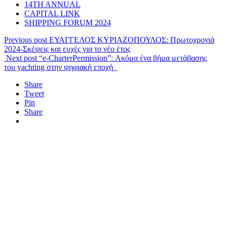
14TH ANNUAL
CAPITAL LINK
SHIPPING FORUM 2024
Previous post
ΕΥΑΓΓΕΛΟΣ ΚΥΡΙΑΖΟΠΟΥΛΟΣ: Πρωτοχρονιά
2024-Σκέψεις και ευχές για το νέο έτος
Next post
“e-CharterPermission”: Ακόμα ένα βήμα μετάβασης
του yachting στην ψηφιακή εποχή
Share
Tweet
Pin
Share