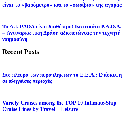
είναι το «βαρόμετρο» και το «σωσίβιο» της αγοράς
Το A.I. PADA είναι διαθέσιμο! Ινστιτούτο P.A.D.A.
– Αντιναρκωτική Δράση αξιοποιώντας την τεχνητή
νοημοσύνη
Recent Posts
Στο πλευρό των πυρόπληκτων το Ε.Ε.Α.: Επίσκεψη
σε πληγείσες περιοχές
Variety Cruises among the TOP 10 Intimate-Ship
Cruise Lines by Travel + Leisure