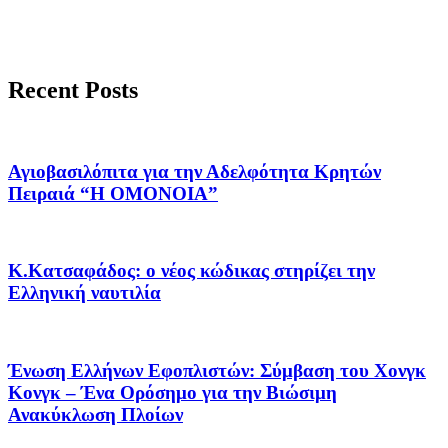
Recent Posts
Αγιοβασιλόπιτα για την Αδελφότητα Κρητών
Πειραιά “Η ΟΜΟΝΟΙΑ”
Κ.Κατσαφάδος: ο νέος κώδικας στηρίζει την
Ελληνική ναυτιλία
Ένωση Ελλήνων Εφοπλιστών: Σύμβαση του Χονγκ
Κονγκ – Ένα Ορόσημο για την Βιώσιμη
Ανακύκλωση Πλοίων