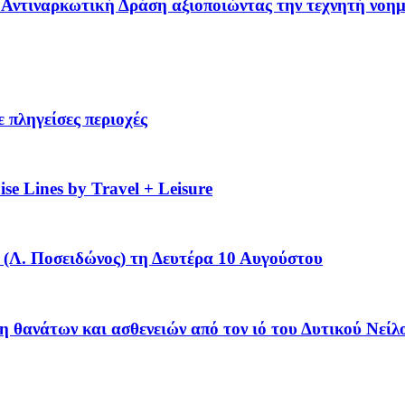
 – Αντιναρκωτική Δράση αξιοποιώντας την τεχνητή νοη
 πληγείσες περιοχές
se Lines by Travel + Leisure
(Λ. Ποσειδώνος) τη Δευτέρα 10 Αυγούστου
η θανάτων και ασθενειών από τον ιό του Δυτικού Νείλ