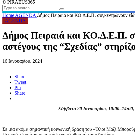
© PIRAEUS365
Home
AGENDA
Δήμος Πειραιά και ΚΟ.Δ.Ε.Π. συγκεντρώνουν είδη
AGENDA
Δήμος Πειραιά και ΚΟ.Δ.Ε.Π. σ
αστέγους της “Σχεδίας” στηρίζ
16 Ιανουαρίου, 2024
Share
Tweet
Pin
Share
Σάββατο 20 Ιανουαρίου,
10:00
–
14:00,
Σε μία ακόμα σημαντική κοινωνική δράση του «Όλοι Μαζί Μπορούμ
Πειραιά, στηρίζοντας τον άστεγο πληθυσμό της «Σχεδίας».