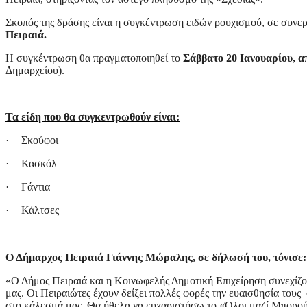
Σκοπός της δράσης είναι η συγκέντρωση ειδών ρουχισμού, σε συνε
Πειραιά.
Η συγκέντρωση θα πραγματοποιηθεί το
Σάββατο 20 Ιανουαρίου, απ
Δημαρχείου).
Τα είδη που θα συγκεντρωθούν είναι:
·
Σκούφοι
·
Κασκόλ
·
Γάντια
·
Κάλτσες
Ο Δήμαρχος Πειραιά Γιάννης Μώραλης, σε δήλωσή του, τόνισε:
«Ο Δήμος Πειραιά και η Κοινωφελής Δημοτική Επιχείρηση συνεχίζο
μας. Οι Πειραιώτες έχουν δείξει πολλές φορές την ευαισθησία τους
στο κάλεσμά μας. Θα ήθελα να ευχαριστήσω το «Όλοι μαζί Μπορού