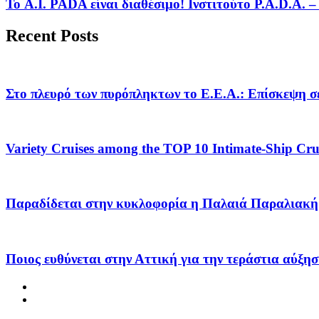
Το A.I. PADA είναι διαθέσιμο! Ινστιτούτο P.A.D.A.
Recent Posts
Στο πλευρό των πυρόπληκτων το Ε.Ε.Α.: Επίσκεψη σε
Variety Cruises among the TOP 10 Intimate-Ship Crui
Παραδίδεται στην κυκλοφορία η Παλαιά Παραλιακή 
Ποιος ευθύνεται στην Αττική για την τεράστια αύξησ