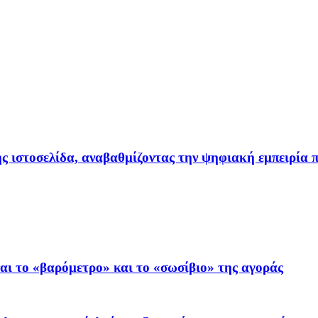
ιστοσελίδα, αναβαθμίζοντας την ψηφιακή εμπειρία π
ι το «βαρόμετρο» και το «σωσίβιο» της αγοράς