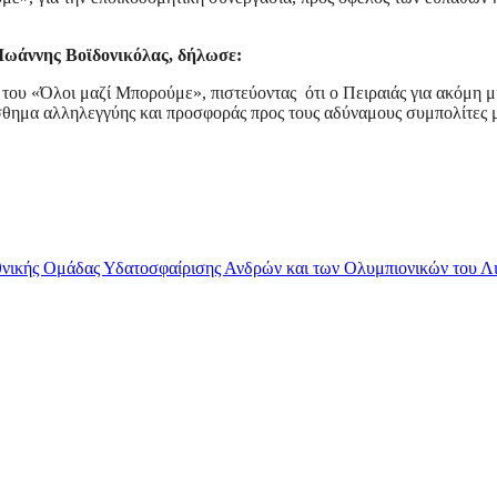
Ιωάννης Βοϊδονικόλας, δήλωσε:
ου «Όλοι μαζί Μπορούμε», πιστεύοντας ότι ο Πειραιάς για ακόμη μι
σθημα αλληλεγγύης και προσφοράς προς τους αδύναμους συμπολίτες 
θνικής Ομάδας Υδατοσφαίρισης Ανδρών και των Ολυμπιονικών του Λ