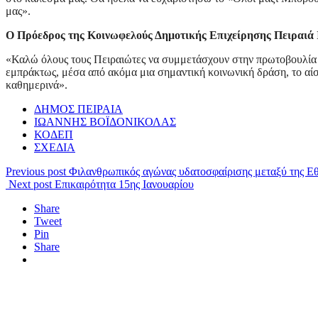
μας».
Ο Πρόεδρος της Κοινωφελούς Δημοτικής Επιχείρησης Πειραιά 
«Καλώ όλους τους Πειραιώτες να συμμετάσχουν στην πρωτοβουλία τ
εμπράκτως, μέσα από ακόμα μια σημαντική κοινωνική δράση, το αί
καθημερινά».
ΔΗΜΟΣ ΠΕΙΡΑΙΑ
ΙΩΑΝΝΗΣ ΒΟΪΔΟΝΙΚΟΛΑΣ
ΚΟΔΕΠ
ΣΧΕΔΙΑ
Previous post
Φιλανθρωπικός αγώνας υδατοσφαίρισης μεταξύ της Ε
Next post
Επικαιρότητα 15ης Ιανουαρίου
Share
Tweet
Pin
Share