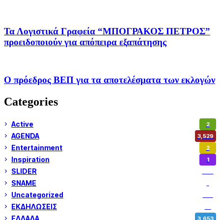
Τα Λογιστικά Γραφεία “ΜΠΟΓΡΑΚΟΣ ΠΕΤΡΟΣ”
προειδοποιούν για απόπειρα εξαπάτησης
Ο πρόεδρος ΒΕΠ για τα αποτελέσματα των εκλογών
Categories
Active
2
AGENDA
3,529
Entertainment
2
Inspiration
1
SLIDER
974
SNAME
1
Uncategorized
180
ΕΚΔΗΛΩΣΕΙΣ
14
ΕΛΛΑΔΑ
3,653