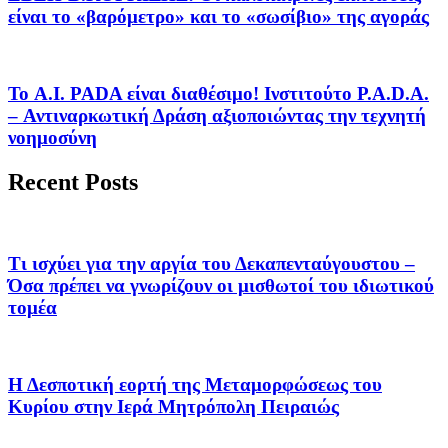
είναι το «βαρόμετρο» και το «σωσίβιο» της αγοράς
Το A.I. PADA είναι διαθέσιμο! Ινστιτούτο P.A.D.A.
– Αντιναρκωτική Δράση αξιοποιώντας την τεχνητή
νοημοσύνη
Recent Posts
Τι ισχύει για την αργία του Δεκαπενταύγουστου –
Όσα πρέπει να γνωρίζουν οι μισθωτοί του ιδιωτικού
τομέα
Η Δεσποτική εορτή της Μεταμορφώσεως του
Κυρίου στην Ιερά Μητρόπολη Πειραιώς