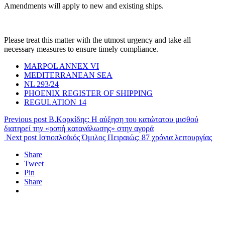
Amendments will apply to new and existing ships.
Please treat this matter with the utmost urgency and take all
necessary measures to ensure timely compliance.
MARPOL ANNEX VI
MEDITERRANEAN SEA
NL 293/24
PHOENIX REGISTER OF SHIPPING
REGULATION 14
Previous post
Β.Κορκίδης: Η αύξηση του κατώτατου μισθού
διατηρεί την «ροπή κατανάλωσης» στην αγορά
Next post
Ιστιοπλοϊκός Όμιλος Πειραιώς: 87 χρόνια λειτουργίας
Share
Tweet
Pin
Share