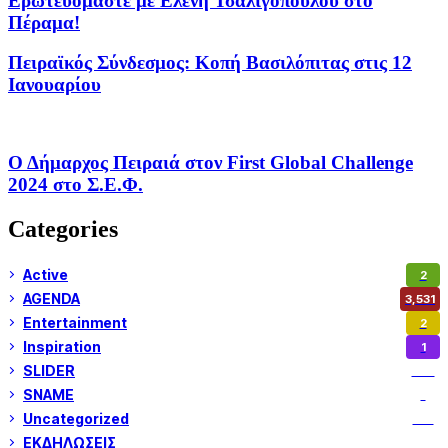
Ερωτευόμαστε με Ελένη Τσαλιγοπούλου στο
Πέραμα!
Πειραϊκός Σύνδεσμος: Κοπή Βασιλόπιτας στις 12
Ιανουαρίου
Ο Δήμαρχος Πειραιά στον First Global Challenge
2024 στο Σ.Ε.Φ.
Categories
Active
2
AGENDA
3,531
Entertainment
2
Inspiration
1
SLIDER
973
SNAME
1
Uncategorized
180
ΕΚΔΗΛΩΣΕΙΣ
14