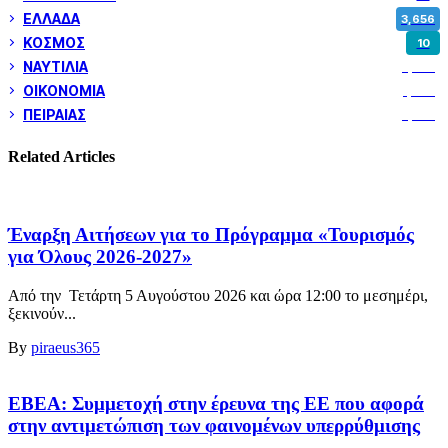
ΕΛΛΑΔΑ
3,656
ΚΟΣΜΟΣ
10
ΝΑΥΤΙΛΙΑ
5,374
ΟΙΚΟΝΟΜΙΑ
1,805
ΠΕΙΡΑΙΑΣ
3,262
Related Articles
Έναρξη Αιτήσεων για το Πρόγραμμα «Τουρισμός
για Όλους 2026-2027»
Από την Τετάρτη 5 Αυγούστου 2026 και ώρα 12:00 το μεσημέρι,
ξεκινούν...
By
piraeus365
ΕΒΕΑ: Συμμετοχή στην έρευνα της ΕΕ που αφορά
στην αντιμετώπιση των φαινομένων υπερρύθμισης