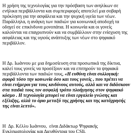
Η χρήση της τεχνολογίας για την πρόσβαση των ανηλίκων σε
ενήλικα περιβάλλοντα και συμπεριφορές αποτελεί μια σοβαρή
πρόκληση για την ασφάλεια και την ψυχική υγεία των νέων.
Παράλληλα, η ανάγκη των παιδιών για κοινωνική αποδοχή τα
οδηγεί σε επικίνδυνα μονοπάτια. Η κοινωνία και οι γονείς
καλούνται να επαγρυπνούν και να συμβάλλουν στην ενίσχυση της
ασφάλειας και της υγιούς ανάπτυξης των νέων στο ψηφιακό
περιβάλλον.
Η Δρ. Ιωάννου με μια δημοσίευση στα προσωπικά της δίκτυα,
καλεί τους γονείς να προσέξουν και να επιτηρούν τα ψηφιακά
περιβάλλοντα των παιδιών τους,
«
Η ευθύνη είναι συλλογική:
αφορά τόσο την κοινωνία όσο και τους γονείς , που πρέπει να
είναι ενήμεροι για τους κινδύνους αυτούς, αλλά και να διδάσκουν
στα παιδιά τους τον ασφαλή τρόπο πλοήγησης στον ψηφιακό
κόσμο . Η τεχνολογία μπορεί να είναι εργαλείο γνώσης και
εξέλιξης, αλλά το όριο μεταξύ της χρήσης και της κατάχρησής
της είναι λεπτό
».
Η Δρ. Κέλλυ Ιωάννου, είναι Διδάκτωρ Ψηφιακής
Εγκληματολογίας και Διευθύντρια του CSIi.