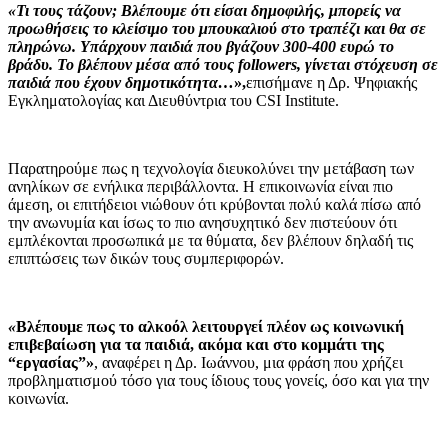
«Τι τους τάζουν; Βλέπουμε ότι είσαι δημοφιλής, μπορείς να
προωθήσεις το κλείσιμο του μπουκαλιού στο τραπέζι και θα σε
πληρώνω. Υπάρχουν παιδιά που βγάζουν 300-400 ευρώ το
βράδυ. Το βλέπουν μέσα από τους followers, γίνεται στόχευση σε
παιδιά που έχουν δημοτικότητα…
»,
επισήμανε η Δρ. Ψηφιακής
Εγκληματολογίας και Διευθύντρια του CSI Institute.
Παρατηρούμε πως η τεχνολογία διευκολύνει την μετάβαση των
ανηλίκων σε ενήλικα περιβάλλοντα. Η επικοινωνία είναι πιο
άμεση, οι επιτήδειοι νιώθουν ότι κρύβονται πολύ καλά πίσω από
την ανωνυμία και ίσως το πιο ανησυχητικό δεν πιστεύουν ότι
εμπλέκονται προσωπικά με τα θύματα, δεν βλέπουν δηλαδή τις
επιπτώσεις των δικών τους συμπεριφορών.
«
Βλέπουμε πως το αλκοόλ λειτουργεί πλέον ως κοινωνική
επιβεβαίωση για τα παιδιά, ακόμα και στο κομμάτι της
“εργασίας”
»
, αναφέρει η Δρ. Ιωάννου, μια φράση που χρήζει
προβληματισμού τόσο για τους ίδιους τους γονείς, όσο και για την
κοινωνία.