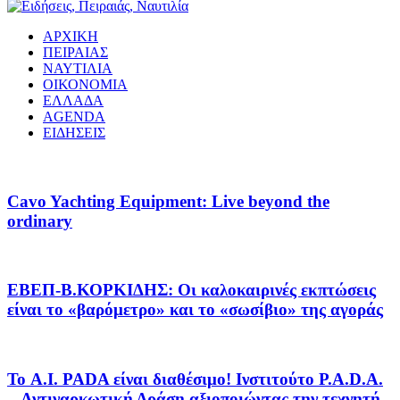
ΑΡΧΙΚΗ
ΠΕΙΡΑΙΑΣ
ΝΑΥΤΙΛΙΑ
ΟΙΚΟΝΟΜΙΑ
ΕΛΛΑΔΑ
AGENDA
ΕΙΔΗΣΕΙΣ
Cavo Yachting Equipment: Live beyond the
ordinary
EΒΕΠ-Β.ΚΟΡΚΙΔΗΣ: Οι καλοκαιρινές εκπτώσεις
είναι το «βαρόμετρο» και το «σωσίβιο» της αγοράς
Το A.I. PADA είναι διαθέσιμο! Ινστιτούτο P.A.D.A.
– Αντιναρκωτική Δράση αξιοποιώντας την τεχνητή