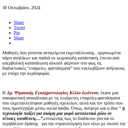
30 Οκτωβρίου, 2024
Share
Tweet
Pin
Share
Μαθητές που γίνονται αντικείμενα εκμετάλλευσης , οργανωμένα
πάρτι ανηλίκων και παιδιά σε κωματώδη κατάσταση, έπειτα από
υπερβολική κατανάλωση αλκοόλ φέρνουν στο φως τις
διαδικτυακές “εταιρείες- φαντάσματα” που εγκλωβίζουν ανήλικους
με στόχο την κερδοφορία.
Η
Δρ. Ψηφιακής Εγκληματολογίας Κέλλυ Ιωάννου
, έκανε μια
σοκαριστική αποκάλυψη με τις λεγόμενες εταιρείες-φαντάσματα
που εκμεταλλεύτηκαν μαθητές σχολείων, αλλά και τον τρόπο που
τους προσέγγιζαν μέσω social media. Όπως, ανέφερε και η ίδια
“
η
τεχνολογία παίζει για ακόμη μια φορά καταλυτικό ρόλο σε
τέτοιες υποθέσεις…”,
εννοώντας πως το διαδίκτυο γίνεται το
περιβάλλον δράσης για την στρατολόγηση των νέων με σκοπό την