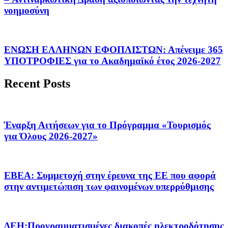
νοημοσύνη
ΕΝΩΣΗ ΕΛΛΗΝΩΝ ΕΦΟΠΛΙΣΤΩΝ: Απένειμε 365
ΥΠΟΤΡΟΦΙΕΣ για το Ακαδημαϊκό έτος 2026-2027
Recent Posts
Έναρξη Αιτήσεων για το Πρόγραμμα «Τουρισμός
για Όλους 2026-2027»
ΕΒΕΑ: Συμμετοχή στην έρευνα της ΕΕ που αφορά
στην αντιμετώπιση των φαινομένων υπερρύθμισης
ΔΕΗ:Προγραμματισμένες διακοπές ηλεκτροδότησης