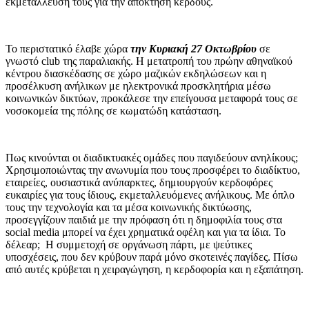
εκμετάλλευση τους για την απόκτηση κέρδους.
Το περιστατικό έλαβε χώρα
την Κυριακή 27 Οκτωβρίου
σε
γνωστό club της παραλιακής. Η μετατροπή του πρώην αθηναϊκού
κέντρου διασκέδασης σε χώρο μαζικών εκδηλώσεων και η
προσέλκυση ανήλικων με ηλεκτρονικά προσκλητήρια μέσω
κοινωνικών δικτύων, προκάλεσε την επείγουσα μεταφορά τους σε
νοσοκομεία της πόλης σε κωματώδη κατάσταση.
Πως κινούνται οι διαδικτυακές ομάδες που παγιδεύουν ανηλίκους;
Χρησιμοποιώντας την ανωνυμία που τους προσφέρει το διαδίκτυο,
εταιρείες, ουσιαστικά ανύπαρκτες, δημιουργούν κερδοφόρες
ευκαιρίες για τους ίδιους, εκμεταλλευόμενες ανήλικους. Με όπλο
τους την τεχνολογία και τα μέσα κοινωνικής δικτύωσης,
προσεγγίζουν παιδιά με την πρόφαση ότι η δημοφιλία τους στα
social media μπορεί να έχει χρηματικά οφέλη και για τα ίδια. Το
δέλεαρ; Η συμμετοχή σε οργάνωση πάρτι, με ψεύτικες
υποσχέσεις, που δεν κρύβουν παρά μόνο σκοτεινές παγίδες. Πίσω
από αυτές κρύβεται η χειραγώγηση, η κερδοφορία και η εξαπάτηση.