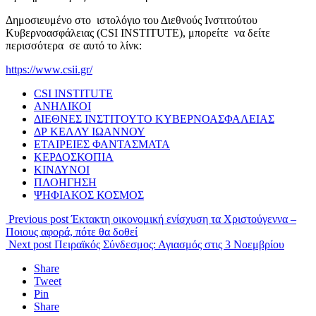
Δημοσιευμένο στο ιστολόγιο του Διεθνούς Ινστιτούτου
Κυβερνοασφάλειας (CSI INSTITUTE), μπορείτε να δείτε
περισσότερα σε αυτό το λίνκ:
https://www.csii.gr/
CSI INSTITUTE
ΑΝΗΛΙΚΟΙ
ΔΙΕΘΝΕΣ ΙΝΣΤΙΤΟΥΤΟ ΚΥΒΕΡΝΟΑΣΦΑΛΕΙΑΣ
ΔΡ ΚΕΛΛΥ ΙΩΑΝΝΟΥ
ΕΤΑΙΡΕΙΕΣ ΦΑΝΤΑΣΜΑΤΑ
ΚΕΡΔΟΣΚΟΠΙΑ
ΚΙΝΔΥΝΟΙ
ΠΛΟΗΓΗΣΗ
ΨΗΦΙΑΚΟΣ ΚΟΣΜΟΣ
Previous post
Έκτακτη οικονομική ενίσχυση τα Χριστούγεννα –
Ποιους αφορά, πότε θα δοθεί
Next post
Πειραϊκός Σύνδεσμος: Αγιασμός στις 3 Νοεμβρίου
Share
Tweet
Pin
Share