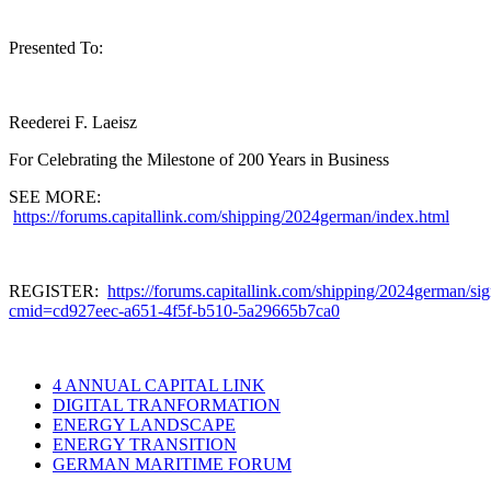
Presented To:
Reederei F. Laeisz
For Celebrating the Milestone of 200 Years in Business
SEE MORE:
https://forums.capitallink.com/shipping/2024german/index.html
REGISTER:
https://forums.capitallink.com/shipping/2024german/si
cmid=cd927eec-a651-4f5f-b510-5a29665b7ca0
4 ANNUAL CAPITAL LINK
DIGITAL TRANFORMATION
ENERGY LANDSCAPE
ENERGY TRANSITION
GERMAN MARITIME FORUM