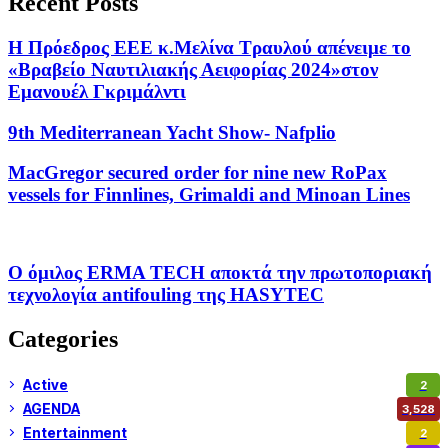
Recent Posts
Η Πρόεδρος ΕΕΕ κ.Μελίνα Τραυλού απένειμε το
«Βραβείο Ναυτιλιακής Αειφορίας 2024»στον
Εμανουέλ Γκριμάλντι
9th Mediterranean Yacht Show- Nafplio
MacGregor secured order for nine new RoPax
vessels for Finnlines, Grimaldi and Minoan Lines
Ο όμιλος ERMA TECH αποκτά την πρωτοποριακή
τεχνολογία antifouling της HASYTEC
Categories
Active
2
AGENDA
3,528
Entertainment
2