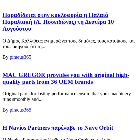
Παραδίδεται στην κυκλοφορία η Παλαιά
Παραλιακή (Λ. Ποσειδώνος) τη Δευτέρα 10
Αυγούστου
Ο Δήμος Καλλιθέας ενημερώνει τους δημότες, τους κατοίκους και
τους οδηγούς ότι τη...
By
piraeus365
MAC GREGOR provides you with original high-
quality parts from 36 OEM brands
Original parts for lasting performance ensure that your machinery
runs smoothly and...
By
piraeus365
Η Navios Partners παρέλαβε το Nave Orbit
Η Navios Partners παρέλαβε το Nave Orbit, ένα πλοίο