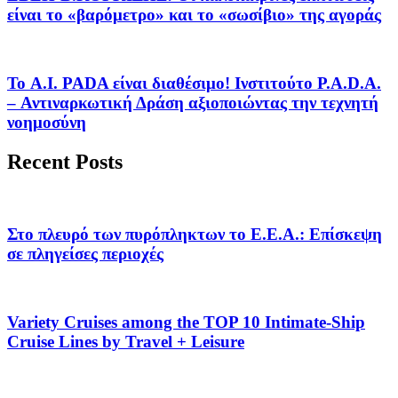
είναι το «βαρόμετρο» και το «σωσίβιο» της αγοράς
Το A.I. PADA είναι διαθέσιμο! Ινστιτούτο P.A.D.A.
– Αντιναρκωτική Δράση αξιοποιώντας την τεχνητή
νοημοσύνη
Recent Posts
Στο πλευρό των πυρόπληκτων το Ε.Ε.Α.: Επίσκεψη
σε πληγείσες περιοχές
Variety Cruises among the TOP 10 Intimate-Ship
Cruise Lines by Travel + Leisure