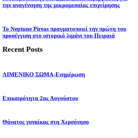
την αναγέννηση της μικρομεσαίας επιχείρησης
Το Neptune Pireas πραγματοποιεί την πρώτη του
προσέγγιση στο ιστορικό λιμάνι του Πειραιά
Recent Posts
ΛΙΜΕΝΙΚΟ ΣΩΜΑ-Ενημέρωση
Επικαιρότητα 2ας Αυγούστου
Θάνατος γυναίκας στη Χερσόνησο