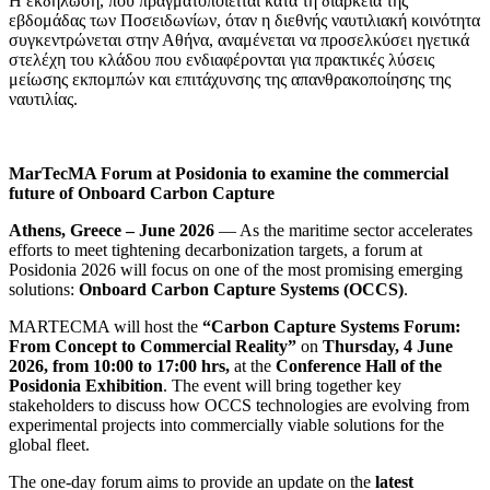
Η εκδήλωση, που πραγματοποιείται κατά τη διάρκεια της
εβδομάδας των Ποσειδωνίων, όταν η διεθνής ναυτιλιακή κοινότητα
συγκεντρώνεται στην Αθήνα, αναμένεται να προσελκύσει ηγετικά
στελέχη του κλάδου που ενδιαφέρονται για πρακτικές λύσεις
μείωσης εκπομπών και επιτάχυνσης της απανθρακοποίησης της
ναυτιλίας.
MarTecMA Forum at Posidonia to examine the commercial
future of Onboard Carbon Capture
Athens, Greece – June 2026
— As the maritime sector accelerates
efforts to meet tightening decarbonization targets, a forum at
Posidonia 2026 will focus on one of the most promising emerging
solutions:
Onboard Carbon Capture Systems (OCCS)
.
MARTECMA will host the
“Carbon Capture Systems Forum:
From Concept to Commercial Reality”
on
Thursday, 4 June
2026, from 10:00 to 17:00 hrs,
at the
Conference Hall of the
Posidonia Exhibition
. The event will bring together key
stakeholders to discuss how OCCS technologies are evolving from
experimental projects into commercially viable solutions for the
global fleet.
The one-day forum aims to provide an update on the
latest