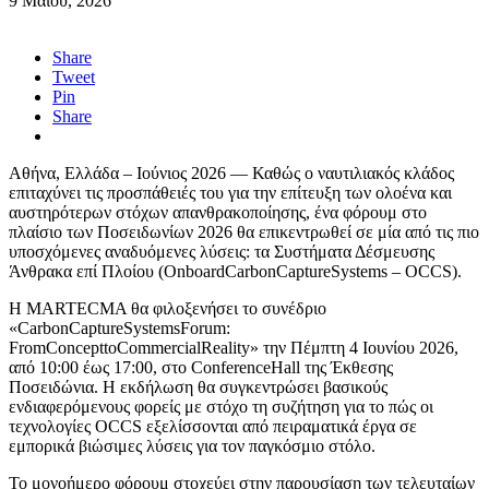
9 Μαΐου, 2026
Share
Tweet
Pin
Share
Αθήνα, Ελλάδα – Ιούνιος 2026 — Καθώς ο ναυτιλιακός κλάδος
επιταχύνει τις προσπάθειές του για την επίτευξη των ολοένα και
αυστηρότερων στόχων απανθρακοποίησης, ένα φόρουμ στο
πλαίσιο των Ποσειδωνίων 2026 θα επικεντρωθεί σε μία από τις πιο
υποσχόμενες αναδυόμενες λύσεις: τα Συστήματα Δέσμευσης
Άνθρακα επί Πλοίου (OnboardCarbonCaptureSystems – OCCS).
Η MARTECMA θα φιλοξενήσει το συνέδριο
«CarbonCaptureSystemsForum:
FromConcepttoCommercialReality» την Πέμπτη 4 Ιουνίου 2026,
από 10:00 έως 17:00, στο ConferenceHall της Έκθεσης
Ποσειδώνια. Η εκδήλωση θα συγκεντρώσει βασικούς
ενδιαφερόμενους φορείς με στόχο τη συζήτηση για το πώς οι
τεχνολογίες OCCS εξελίσσονται από πειραματικά έργα σε
εμπορικά βιώσιμες λύσεις για τον παγκόσμιο στόλο.
Το μονοήμερο φόρουμ στοχεύει στην παρουσίαση των τελευταίων