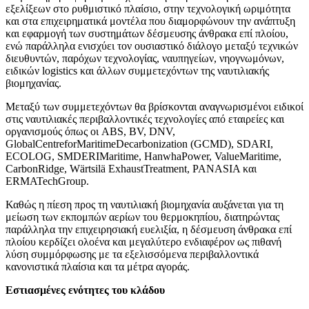
εξελίξεων στο ρυθμιστικό πλαίσιο, στην τεχνολογική ωριμότητα
και στα επιχειρηματικά μοντέλα που διαμορφώνουν την ανάπτυξη
και εφαρμογή των συστημάτων δέσμευσης άνθρακα επί πλοίου,
ενώ παράλληλα ενισχύει τον ουσιαστικό διάλογο μεταξύ τεχνικών
διευθυντών, παρόχων τεχνολογίας, ναυπηγείων, νηογνωμόνων,
ειδικών logistics και άλλων συμμετεχόντων της ναυτιλιακής
βιομηχανίας.
Μεταξύ των συμμετεχόντων θα βρίσκονται αναγνωρισμένοι ειδικοί
στις ναυτιλιακές περιβαλλοντικές τεχνολογίες από εταιρείες και
οργανισμούς όπως οι ABS, BV, DNV,
GlobalCentreforMaritimeDecarbonization (GCMD), SDARI,
ECOLOG, SMDERIMaritime, HanwhaPower, ValueMaritime,
CarbonRidge, Wärtsilä ExhaustTreatment, PANASIA και
ERMATechGroup.
Καθώς η πίεση προς τη ναυτιλιακή βιομηχανία αυξάνεται για τη
μείωση των εκπομπών αερίων του θερμοκηπίου, διατηρώντας
παράλληλα την επιχειρησιακή ευελιξία, η δέσμευση άνθρακα επί
πλοίου κερδίζει ολοένα και μεγαλύτερο ενδιαφέρον ως πιθανή
λύση συμμόρφωσης με τα εξελισσόμενα περιβαλλοντικά
κανονιστικά πλαίσια και τα μέτρα αγοράς.
Εστιασμένες ενότητες του κλάδου