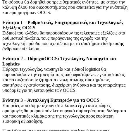
Το φόρουμ θα δομηθεί σε τρεις θεματικές ενότητες, με στόχο την
κάλυψη όλου του οικοσυστήματος που απαιτείται για την ανάπτυξη
και εφαρμογή των OCCS:
Ενότητα 1 – Ρυθμιστικές, Επιχειρηματικές και Τεχνολογικές
Εξελίξεις
OCCS
Ειδικοί του κλάδου θα παρουσιάσουν τις τελευταίες εξελίξεις στα
ρυθμιστικά πλαίσια, τους παράγοντες της αγοράς και την
τεχνολογική πρόοδο που σχετίζεται με τα συστήματα δέσμευσης
άνθρακα επί πλοίου.
Ενότητα 2 – Πάροχοι
OCCS
: Τεχνολογίες, Ναυπηγεία και
Logistics
Πάροχοι τεχνολογίας, ναυπηγεία και ειδικοί logistics θα
παρουσιάσουν την εμπειρία τους από υφιστάμενες εγκαταστάσεις
και θα συζητήσουν ζητήματα ενσωμάτωσης συστημάτων,
απαιτήσεις εγκατάστασης, διαχείριση άνθρακα και τις απαραίτητες
υποδομές για τη λειτουργία των OCCS.
Ενότητα 3 – Ανταλλαγή Εμπειριών για τα
OCCS
Εταιρείες που συμμετέχουν σε πιλοτικά έργα και πρώιμες
εφαρμογές θα μοιραστούν λειτουργικά συμπεράσματα, διδάγματα
και προοπτικές κλιμάκωσης της τεχνολογίας προς ευρύτερη
εμπορική αξιοποίηση.