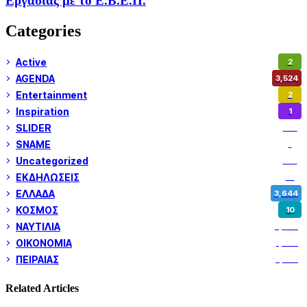
Εργασίας με το Ε.Β.Ε.Π.
Categories
Active
2
AGENDA
3,524
Entertainment
2
Inspiration
1
SLIDER
971
SNAME
1
Uncategorized
180
ΕΚΔΗΛΩΣΕΙΣ
14
ΕΛΛΑΔΑ
3,644
ΚΟΣΜΟΣ
10
ΝΑΥΤΙΛΙΑ
5,344
ΟΙΚΟΝΟΜΙΑ
1,795
ΠΕΙΡΑΙΑΣ
3,257
Related Articles