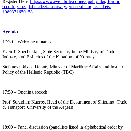
Register Here
https://www.eventbrite.com/e/quality-flag-forum-
securing-the-global-fleet-a-norway-greece-dialogue-tickets-
1989371650158
Agenda
17:30 – Welcome remarks:
Even T. Sagebakken, State Secretary in the Ministry of Trade,
Industry and Fisheries of the Kingdom of Norway
Stefanos Gkikas, Deputy Minister of Maritime Affairs and Insular
Policy of the Hellenic Republic (TBC)
17:50 – Opening speech:
Prof. Seraphim Kapros, Head of the Department of Shipping, Trade
& Transport, University of the Aegean
18:00 – Panel discussion (panellists listed in alphabetical order by