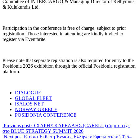
Committee of INTERCARGO & Managing Director of Rethymnis
& Kulukundis Ltd.
Participation in the conference is free of charge, subject to prior
registration. Those interested in attending are kindly invited to
register via Eventbrite.
Please note that separate registration is also required for entry to the
Posidonia 2026 exhibition through the official Posidonia registration
platform.
DIALOGUE
GLOBAL FLEET
ISALOS NET
NORWAY GREECE
POSIDONIA CONFERENCE
Previous post
Ο ΧΑΡΗΣ ΚΑΡΕΛΛΗΣ (CARELL) συμμετείχε
στο BLUE STRATEGY SUMMIT 2026
Next post
Ετήσια Έκθεση Ένωσης Ελλήνων Εφοπλιστών 2025–