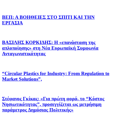
ΒΕΠ: Α ΒΟΗΘΕΙΕΣ ΣΤΟ ΣΠΙΤΙ ΚΑΙ ΤΗΝ
ΕΡΓΑΣΙΑ
ΒΑΣΙΛΗΣ ΚΟΡΚΙΔΗΣ: Η «επανάσταση της
απλοποίησης» στη Νέα Ευρωπαϊκή Συμφωνία
Ανταγωνιστικότητας
“Circular Plastics for Industry: From Regulation to
Market Solutions”,
Στέφανος Γκίκας: «Για πρώτη φορά, το “Κόστος
Νησιωτικότητας”, προσεγγίζεται ως μετρήσιμη
παράμετρος Δημόσιας Πολιτικής»