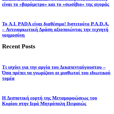
είναι το «βαρόμετρο» και το «σωσίβιο» της αγοράς
Το A.I. PADA είναι διαθέσιμο! Ινστιτούτο P.A.D.A.
– Αντιναρκωτική Δράση αξιοποιώντας την τεχνητή
νοημοσύνη
Recent Posts
Τι ισχύει για την αργία του Δεκαπενταύγουστου –
Όσα πρέπει να γνωρίζουν οι μισθωτοί του ιδιωτικού
τομέα
Η Δεσποτική εορτή της Μεταμορφώσεως του
Κυρίου στην Ιερά Μητρόπολη Πειραιώς