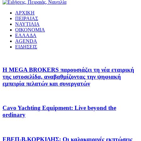
ΑΡΧΙΚΗ
ΠΕΙΡΑΙΑΣ
ΝΑΥΤΙΛΙΑ
ΟΙΚΟΝΟΜΙΑ
ΕΛΛΑΔΑ
AGENDA
ΕΙΔΗΣΕΙΣ
Η MEGA BROKERS παρουσιάζει τη νέα εταιρική
της ιστοσελίδα, αναβαθμίζοντας την ψηφιακή
εμπειρία πελατών και συνεργατών
Cavo Yachting Equipment: Live beyond the
ordinary
EΒΕΠ-Β.ΚΟΡΚΙΔΗΣ: Οι καλοκαιρινές εκπτώσεις