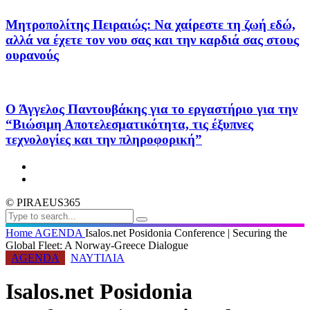
Μητροπολίτης Πειραιώς: Να χαίρεστε τη ζωή εδώ,
αλλά να έχετε τον νου σας και την καρδιά σας στους
ουρανούς
Ο Άγγελος Παντουβάκης για το εργαστήριο για την
“Βιώσιμη Αποτελεσματικότητα, τις έξυπνες
τεχνολογίες και την πληροφορική”
© PIRAEUS365
Home
AGENDA
Isalos.net Posidonia Conference | Securing the
Global Fleet: A Norway-Greece Dialogue
AGENDA
ΝΑΥΤΙΛΙΑ
Isalos.net Posidonia