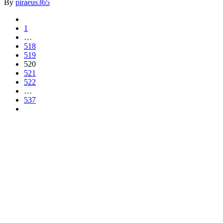
By
piraeus365
1
…
518
519
520
521
522
…
537