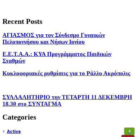
Recent Posts
ΑΓΙΑΣΜΟΣ για τον Σύνδεσμο Γυναικών
Πελοποννήσου και Νήσων Ιονίου
Ε.Ε.Τ.Α.Α.: ΚΥΑ Προγράμματος Παιδικών
Σταθμών
Kυκλοφοριακές ρυθμίσεις για το Ράλλυ Ακρόπολις
ΣΥΛΛΑΛΗΤΗΡΙΟ την ΤΕΤΑΡΤΗ 11 ΔΕΚΕΜΒΡΗ
18.30 στο ΣΥΝΤΑΓΜΑ
Categories
Active
2