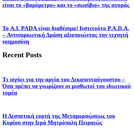
είναι το «βαρόμετρο» και το «σωσίβιο» της αγοράς
Το A.I. PADA είναι διαθέσιμο! Ινστιτούτο P.A.D.A.
– Αντιναρκωτική Δράση αξιοποιώντας την τεχνητή
νοημοσύνη
Recent Posts
Τι ισχύει για την αργία του Δεκαπενταύγουστου –
Όσα πρέπει να γνωρίζουν οι μισθωτοί του ιδιωτικού
τομέα
Η Δεσποτική εορτή της Μεταμορφώσεως του
Κυρίου στην Ιερά Μητρόπολη Πειραιώς