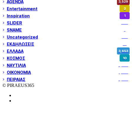
AGENDA
3,529
Entertainment
2
Inspiration
1
SLIDER
974
SNAME
1
Uncategorized
180
ΕΚΔΗΛΩΣΕΙΣ
14
ΕΛΛΑΔΑ
3,653
ΚΟΣΜΟΣ
10
ΝΑΥΤΙΛΙΑ
5,362
ΟΙΚΟΝΟΜΙΑ
1,802
ΠΕΙΡΑΙΑΣ
3,262
© PIRAEUS365