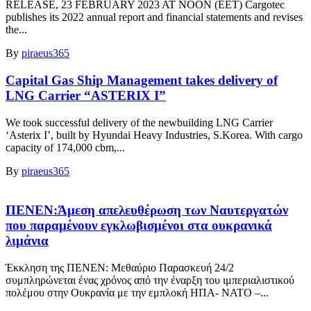
RELEASE, 23 FEBRUARY 2023 AT NOON (EET) Cargotec
publishes its 2022 annual report and financial statements and revises
the...
By
piraeus365
Capital Gas Ship Management takes delivery of
LNG Carrier “ASTERIX I”
We took successful delivery of the newbuilding LNG Carrier
‘Asterix I’, built by Hyundai Heavy Industries, S.Korea. With cargo
capacity of 174,000 cbm,...
By
piraeus365
ΠΕΝΕΝ:Άμεση απελευθέρωση των Ναυτεργατών
που παραμένουν εγκλωβισμένοι στα ουκρανικά
λιμάνια
Έκκληση της ΠΕΝΕΝ: Μεθαύριο Παρασκευή 24/2
συμπληρώνεται ένας χρόνος από την έναρξη του ιμπεριαλιστικού
πολέμου στην Ουκρανία με την εμπλοκή ΗΠΑ- ΝΑΤΟ –...