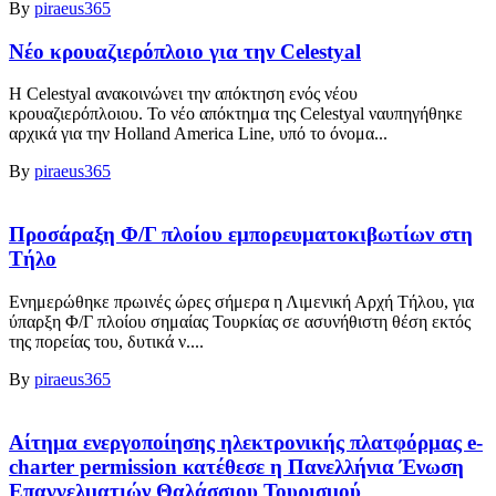
By
piraeus365
Νέο κρουαζιερόπλοιο για την Celestyal
Η Celestyal ανακοινώνει την απόκτηση ενός νέου
κρουαζιερόπλοιου. To νέο απόκτημα της Celestyal ναυπηγήθηκε
αρχικά για την Holland America Line, υπό το όνομα...
By
piraeus365
Προσάραξη Φ/Γ πλοίου εμπορευματοκιβωτίων στη
Τήλο
Ενημερώθηκε πρωινές ώρες σήμερα η Λιμενική Αρχή Τήλου, για
ύπαρξη Φ/Γ πλοίου σημαίας Τουρκίας σε ασυνήθιστη θέση εκτός
της πορείας του, δυτικά ν....
By
piraeus365
Αίτημα ενεργοποίησης ηλεκτρονικής πλατφόρμας e-
charter permission κατέθεσε η Πανελλήνια Ένωση
Επαγγελματιών Θαλάσσιου Τουρισμού