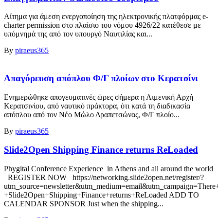
Αίτημα για άμεση ενεργοποίηση της ηλεκτρονικής πλατφόρμας e-
charter permission στο πλαίσιο του νόμου 4926/22 κατέθεσε με
υπόμνημά της από τον υπουργό Ναυτιλίας και...
By
piraeus365
Απαγόρευση απόπλου Φ/Γ πλοίων στο Κερατσίνι
Ενημερώθηκε απογευματινές ώρες σήμερα η Λιμενική Αρχή
Κερατσινίου, από ναυτικό πράκτορα, ότι κατά τη διαδικασία
απόπλου από τον Νέο Μώλο Δραπετσώνας, Φ/Γ πλοίο...
By
piraeus365
Slide2Open Shipping Finance returns ReLoaded
Phygital Conference Experience in Athens and all around the world
REGISTER NOW https://networking.slide2open.net/register/?
utm_source=newsletter&utm_medium=email&utm_campaign=There+
+Slide2Open+Shipping+Finance+returns+ReLoaded ADD TO
CALENDAR SPONSOR Just when the shipping...