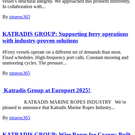
vessel’s structural integrity. We approached this problem differently.
In collaboration with...
By
piraeus365
KATRADIS GROUP: Supporting ferry operations
with industry-proven solutions
#Ferry vessels operate on a different set of demands than most.
Fixed schedules. High-frequency port calls. Constant mooring and
unmooring cycles. The pressure...
By
piraeus365
Katradis Group at Europort 2025!
KATRADIS MARINE ROPES INDUSTRY We’re
pleased to announce that Katradis Marine Ropes Industry...
By
piraeus365
KATRADIS GROUP: Wire Ropes for Cranes: Built