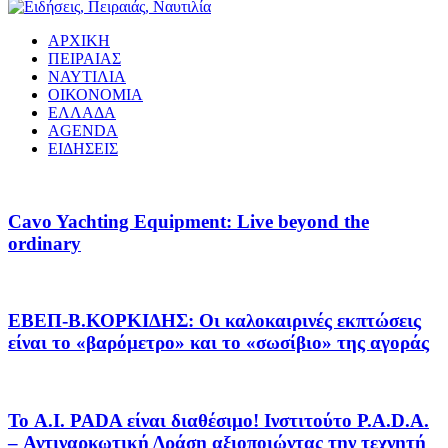
ΑΡΧΙΚΗ
ΠΕΙΡΑΙΑΣ
ΝΑΥΤΙΛΙΑ
ΟΙΚΟΝΟΜΙΑ
ΕΛΛΑΔΑ
AGENDA
ΕΙΔΗΣΕΙΣ
Cavo Yachting Equipment: Live beyond the
ordinary
EΒΕΠ-Β.ΚΟΡΚΙΔΗΣ: Οι καλοκαιρινές εκπτώσεις
είναι το «βαρόμετρο» και το «σωσίβιο» της αγοράς
Το A.I. PADA είναι διαθέσιμο! Ινστιτούτο P.A.D.A.
– Αντιναρκωτική Δράση αξιοποιώντας την τεχνητή