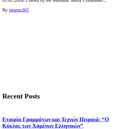
01.01.2024! Crafted by the Maritime Safety Committee...
By
piraeus365
Recent Posts
Εταιρία Γραμμάτων και Τεχνών Πειραιά: “Ο
Κύκλος των Χαμένων Ελληνικών”