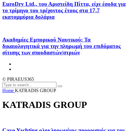
EuroDry Ltd., του Αριστείδη Πίττα, είχε έσοδα για
το τρίμηνο του τρέχοντος έτους στα 17,7
εκατομμύρια δολάρια
Ακαδημίες Εμπορικού Ναυτικού: Τα
δικαιολογητικά για την πληρωμή του επιδόματος
σίτισης των σπουδαστών/στριών
© PIRAEUS365
Home
KATRADIS GROUP
KATRADIS GROUP
Cavo Yachting ολοκληρωμένος προορισμός για τον